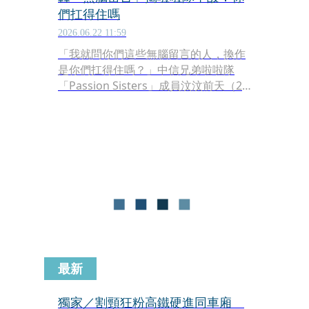
們扛得住嗎
2026.06.22 11:59
「我就問你們這些無腦留言的人，換作
是你們扛得住嗎？」中信兄弟啦啦隊
「Passion Sisters」成員汶汶前天（20
日）驚傳遭到失去理智的粉絲持刀攻
擊，震驚社會各界。然而，網上隨後竟
出現部分檢討被害者的言論。對此，資
深體育主播蔡明里昨（21日）透過臉書
發表長文，嚴厲斥責網路亂象，同時揭
露啦啦隊產業不為人知的辛酸面，「不
管你們有多愛多喜歡，記得不要忘記彼
此的身份」。
最新
獨家／割頸狂粉高鐵硬進同車廂