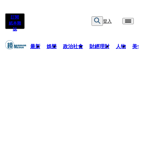
訂閱
登入
紙本雜
誌
最新
娛樂
政治社會
財經理財
人物
美