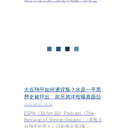
徐展元昨（4日）透過臉書發文分享，
46歲的王建民其實早就達成「財富自
由」，日前他與王建民在桃園棒球場相
聚時，徐展元當面拋出長久以來的疑
問：「為何還要這麼辛苦工作？」對
此，王建民也親口給出令人敬佩的真實
答案。
大谷翔平如何遭背叛？水原一平黑
歷史被挖出 前兄弟洋投曝真面目
2026.08.01 10:56
ESPN《30 for 30》Podcast《The
Betrayal of Shohei Ohtani》（背叛大
谷翔平的男人）日前推出第3集