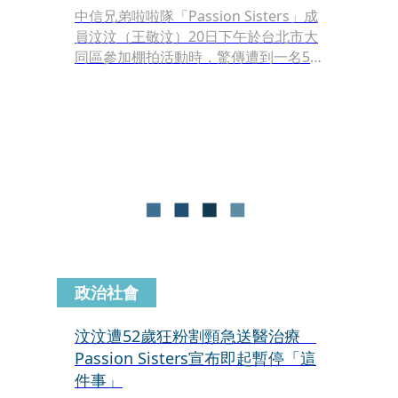
中信兄弟啦啦隊「Passion Sisters」成
員汶汶（王敬汶）20日下午於台北市大
同區參加棚拍活動時，驚傳遭到一名52
歲許姓男子持刀攻擊頸部，消息震驚社
會。所幸汶汶緊急送醫後並無生命危
險，目前仍住院觀察中。而警方當場逮
捕許男後，全案依殺人未遂罪移送法
辦。士林地檢署複訊後認為許男罪嫌重
大，向法院聲請羈押，士林地方法院已
於昨（22日）正式裁定將許男羈押禁
見。
政治社會
汶汶遭52歲狂粉割頸急送醫治療
Passion Sisters宣布即起暫停「這
件事」