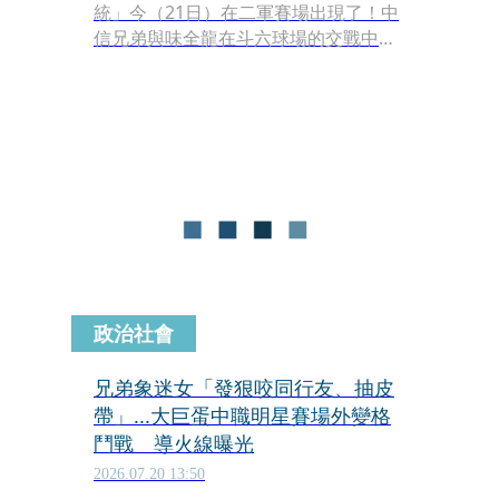
統」今（21日）在二軍賽場出現了！中
信兄弟與味全龍在斗六球場的交戰中，
龍隊投手曾仁和提出挑戰，但目前ABS
僅在測試階段，無論結果如何，都不會
改變原先判決結果。
政治社會
兄弟象迷女「發狠咬同行友、抽皮
帶」...大巨蛋中職明星賽場外變格
鬥戰 導火線曝光
2026.07.20 13:50