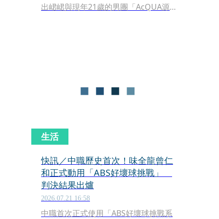
出峮峮與現年21歲的男團「AcQUA源少
年」成員李秉諭（貢丸）私下互動熱
絡，更被多次目擊上演接送情，引爆粉
絲熱烈討論。針對這段相差15歲的緋
聞，峮峮今（31日）現身品牌快閃店活
動時，首度給出正面回應，曖昧態度讓
現場充滿想像空間。
生活
快訊／中職歷史首次！味全龍曾仁
和正式動用「ABS好壞球挑戰」
判決結果出爐
2026.07.21 16:58
中職首次正式使用「ABS好壞球挑戰系