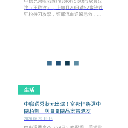
中信兄弟啦啦隊Passion Sisters成員汶
汶（王敬汶），上個月20日遭52歲許姓
狂粉持刀攻擊，頸部流血送醫急救，順
利完成手術。經住院1週多後，汶汶已
順利出院，最新狀況曝光。
生活
中職選秀狀元出爐！富邦悍將選中
陳柏凱 與哥哥陳品宏當隊友
2026.06.29 19:16
中職選秀會今（29日）晚登場，手握狀