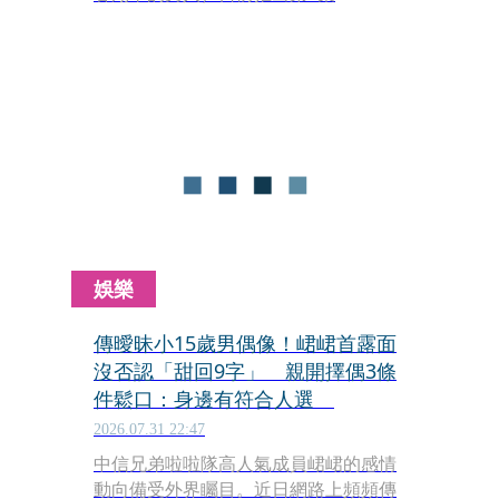
〈Baseball Boy〉（野球男孩），深入
追查水原一平不為人知的過去。除了揭
露他的履歷多處造假，還透過高中好
友、教練的訪談，還原他如何從一名熱
愛棒球的少年，成為大谷翔平最信任的
翻譯。其中，曾效力日本火腿、之後來
台加盟中信兄弟的前洋投萊福力
（Mitch Lively），也首度公開與水原共
事時的真實印象。
娛樂
傳曖昧小15歲男偶像！峮峮首露面
沒否認「甜回9字」 親開擇偶3條
件鬆口：身邊有符合人選
2026.07.31 22:47
中信兄弟啦啦隊高人氣成員峮峮的感情
動向備受外界矚目。近日網路上頻頻傳