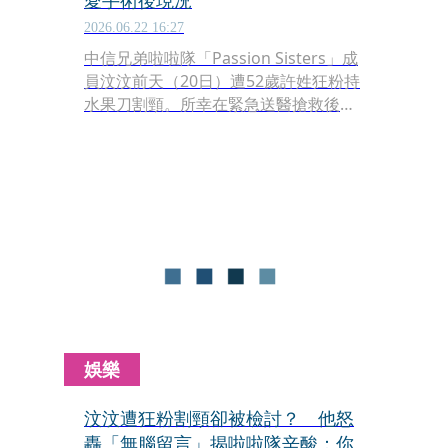
愛手術後現況
2026.06.22 16:27
中信兄弟啦啦隊「Passion Sisters」成
員汶汶前天（20日）遭52歲許姓狂粉持
水果刀割頸。所幸在緊急送醫搶救後，
目前汶汶已順利脫離生命危險，正處於
術後恢復階段。針對這起駭人的暴力事
件，與汶汶曾有過一段長達8年戀情的
YouTuber前男友Ian奕麟，昨（21日）
也在社群上沉痛發文，呼籲社會大眾共
同為汶汶祈禱集氣。
娛樂
汶汶遭狂粉割頸卻被檢討？ 他怒
轟「無腦留言」揭啦啦隊辛酸：你