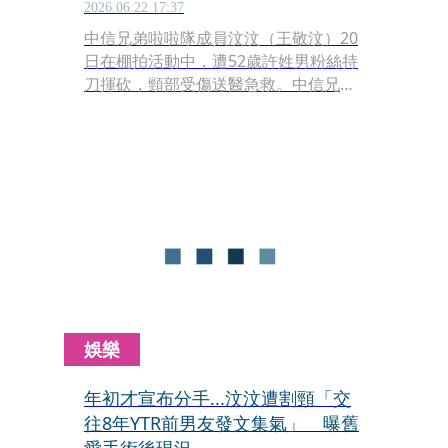
2026.06.22 17:37
中信兄弟啦啦隊成員汶汶（王敬汶）20
日在棚拍活動中，遭52歲許姓男粉絲持
刀揮砍，頸部受傷送醫急救。中信兄弟
啦啦隊 Passion Sisters今（22）日也宣
布重大決定，「因應女孩們人身安全考
量，從即日開始女孩們上、下路，將暫
停與球迷們近距離互動」。
娛樂
年初才宣布分手...汶汶遭割頸「交
往8年YTR前男友發文集氣」 曝舊