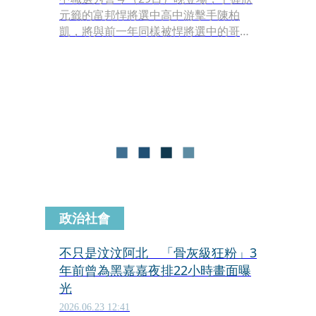
元籤的富邦悍將選中高中游擊手陳柏
凱，將與前一年同樣被悍將選中的哥哥
陳品宏當隊友。
政治社會
不只是汶汶阿北 「骨灰級狂粉」3
年前曾為黑嘉嘉夜排22小時畫面曝
光
2026.06.23 12:41