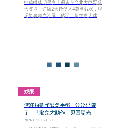
中華職棒明星賽上週末在台北大巨蛋盛
大登場，連續2天皆湧入4萬名觀眾，現
場氣氛熱血沸騰。然而，就在廣大球迷
為場上OB退役傳奇球星歡呼之際，場外
卻意外上演真實版全武行。一名身穿中
信兄弟球衣的郭姓女子與同行友人爆發
激烈肢體衝突，誇張的脫序行徑引發周
遭民眾強烈側目。
娛樂
遭狂粉割頸緊急手術！汶汶出院
了 「避免大動作」原因曝光
2026.07.01 21:30