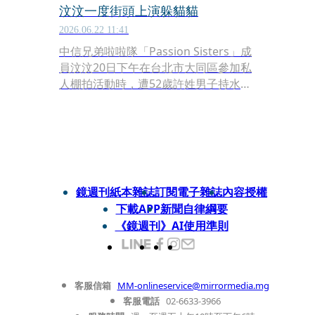
汶汶一度街頭上演躲貓貓
2026.06.22 11:41
中信兄弟啦啦隊「Passion Sisters」成
員汶汶20日下午在台北市大同區參加私
人棚拍活動時，遭52歲許姓男子持水果
刀攻擊頸部，造成頸部血流如注，送醫
緊急縫合後所幸無生命危險，知情人士
透露，汶汶及其經紀公司早在今年初便
注意到許男瘋狂舉動，許男曾專程南下
參加汶汶活動，事後「巧合」的與汶汶
坐同一班高鐵，還硬是進入同一車廂，
鏡週刊紙本雜誌
訂閱電子雜誌
內容授權
汶汶下車後，許男還一路尾隨，造成汶
下載APP
新聞自律綱要
汶心理壓力，一度躲在街角閃避許男，
《鏡週刊》AI使用準則
非常恐懼。
客服信箱
MM-onlineservice@mirrormedia.mg
客服電話
02-6633-3966