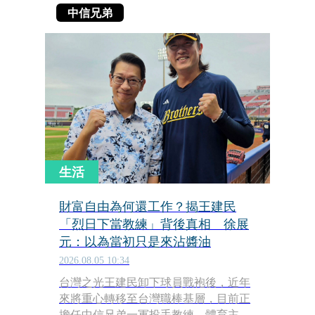
中信兄弟
生活
財富自由為何還工作？揭王建民
「烈日下當教練」背後真相 徐展
元：以為當初只是來沾醬油
2026.08.05 10:34
台灣之光王建民卸下球員戰袍後，近年
來將重心轉移至台灣職棒基層，目前正
擔任中信兄弟一軍投手教練。體育主播