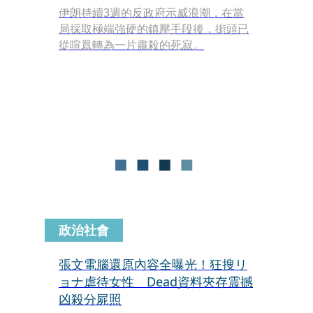
伊朗持續3週的反政府示威浪潮，在當
局採取極端強硬的鎮壓手段後，街頭已
從喧囂轉為一片肅殺的死寂。
政治社會
張文電腦還原內容全曝光！狂搜リ
ョナ虐待女性 Dead資料夾存震撼
凶殺分屍照