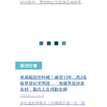
的水瓶內，導致她出現腹痛及神經異常
等中毒症狀，警方朝殺人未遂方向偵
辦，受害人飽受神經後遺症困擾，而嫌
犯則試圖以精神疾病脫罪。
政治社會
車禍截肢拒特權！練習15年...憑2張
板凳撐起求學路 「無腿男孩拚進
名校」勵志人生感動全網
2026.06.25 18:39
超狂成績單曝光！中國湖北省一名「板