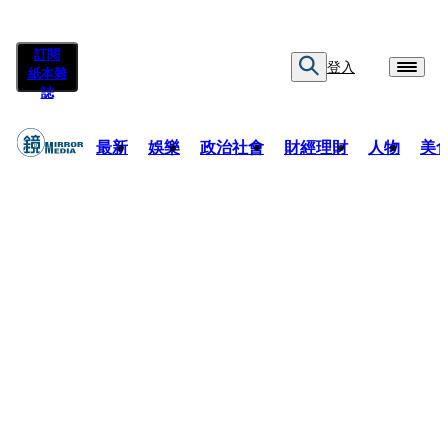
訂閱
登入
紙本雜
誌
最新
娛樂
政治社會
財經理財
人物
美