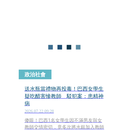
竟獸心大發，趁機強抱、強脫衣物，不
顧對方哭喊「不要」，強制性交得逞，
事後女大生不堪受辱，憤而提告，事後
雙方以66萬元達成調解並全數履行賠
償，最終阿聖被判有期徒刑2年、緩刑5
年，
政治社會
送水瓶當禮物再投毒！巴西女學生
疑吃醋害慘教師 駁犯案：患精神
病
2026.07.22 09:28
傻眼！巴西1名女學生因不滿男友與女
教師交情密切，竟多次將水銀加入教師