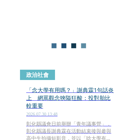
News & World Report》近日公布2026
至2027年度全球最佳大學排名，台灣大
學以全球第233名穩居全台第一；不
過，若聚焦近年熱門的「電腦科學」領
域，結果卻出現意外變化，一所私立大
學更衝上全台第2。
政治社會
「念大學有用嗎？」謝典霖1句話炎
上 網罵觀念狹隘狂酸：投對胎比
較重要
2026.07.30 13:48
彰化縣議會日前舉辦「青年議事營」，
彰化縣議長謝典霖在活動結束後與參與
高中生拍攝短影音，並以「唸大學有用