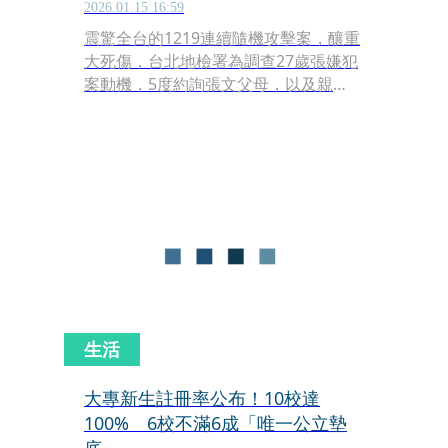
2026.01.15 16:59
震驚全台的1219連續隨機攻擊案，釀重
大死傷，台北地檢署為調查27歲張嫌犯
案動機，5度約詢張文父母，以及親
友、同事。據了解，張嫌電腦還原後發
現，他除長期關注鄭捷等國內外發生的
無差別攻擊新聞，還熱衷上網搜尋女性
遭受痛苦、虐待的相關資訊。
生活
大專新生註冊率公布！10校達
100% 6校不滿6成「唯一公立墊