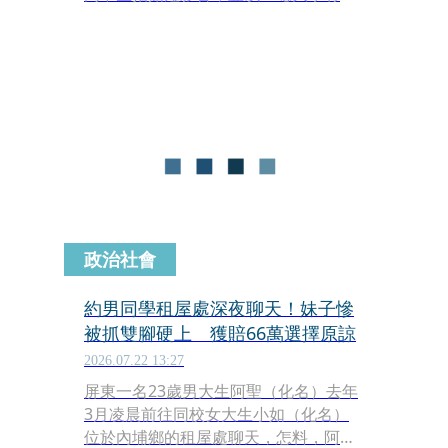
嗎？」為題發布於臉書。影片中他與學
子大談升學、薪資與未來規劃，並直言
因少子化影響「未來公立大學都不用考
了」，此番言論在校園與網路間迅速流
傳，引發正反兩極的熱烈討論與輿論撻
罰。
政治社會
約男同學租屋處深夜聊天！妹子慘
被抓雙腳硬上 獲賠66萬選擇原諒
2026.07.22 13:27
屏東一名23歲男大生阿聖（化名）去年
3月凌晨前往同校女大生小如（化名）
位於內埔鄉的租屋處聊天，怎料，阿聖