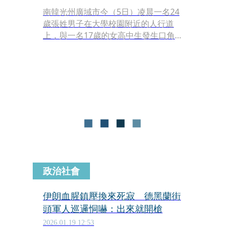
南韓光州廣域市今（5日）凌晨一名24
歲張姓男子在大學校園附近的人行道
上，與一名17歲的女高中生發生口角，
不料張姓男子竟情緒失控持刀猛刺女學
生，導致對方頸部重創傷重不治。現場
還有一名勇敢上前營救的同齡男學生也
遭到波及砍傷，所幸並無生命危險。張
姓嫌犯在逃亡約11小時後，已遭南韓警
方逮捕歸案。
政治社會
伊朗血腥鎮壓換來死寂 德黑蘭街
頭軍人巡邏恫嚇：出來就開槍
2026.01.19 12:53