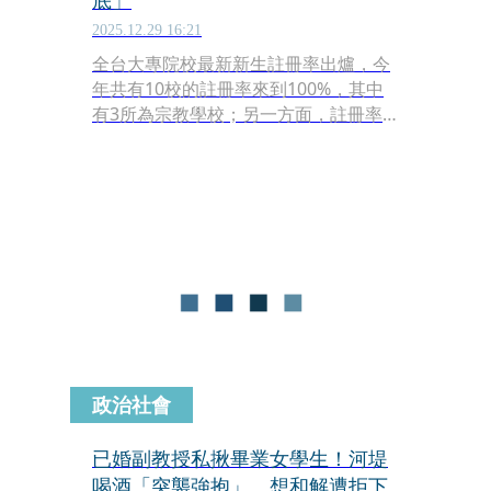
底」
2025.12.29 16:21
全台大專院校最新新生註冊率出爐，今
年共有10校的註冊率來到100%，其中
有3所為宗教學校；另一方面，註冊率
不滿6成「淹水線」的有6所學校，其中
唯一一所公立學校、也是全國註冊率最
低的學校為台東專科學校，今年的新生
註冊率只有31.75%。
政治社會
已婚副教授私揪畢業女學生！河堤
喝酒「突襲強抱」 想和解遭拒下