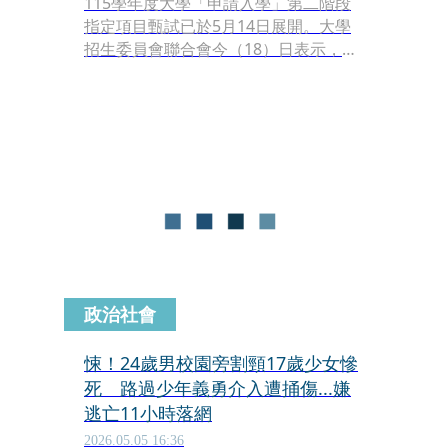
115學年度大學「申請入學」第二階段
指定項目甄試已於5月14日展開。大學
招生委員會聯合會今（18）日表示，甄
試首個週末期間，已發現有考生於考場
攜帶未經核准的行動裝置應試，當場被
監試人員查獲。依據招生簡章規定，考
生若有考試舞弊等影響入學公平之情
事，經查證屬實將取消其報名資格。
政治社會
悚！24歲男校園旁割頸17歲少女慘
死 路過少年義勇介入遭捅傷...嫌
逃亡11小時落網
2026.05.05 16:36