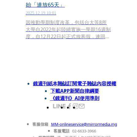
始「連放65天」
2025.12.19 10:01
因推動學期制度改革，包括台大等8所
大學自2022年起陸續實施一學期16週制
度，自12月22日起正式放寒假，連同春
節假期，寒假長達65天，創下歷年最
早、最長寒假紀錄。
鏡週刊紙本雜誌
訂閱電子雜誌
內容授權
下載APP
新聞自律綱要
《鏡週刊》AI使用準則
客服信箱
MM-onlineservice@mirrormedia.mg
客服電話
02-6633-3966