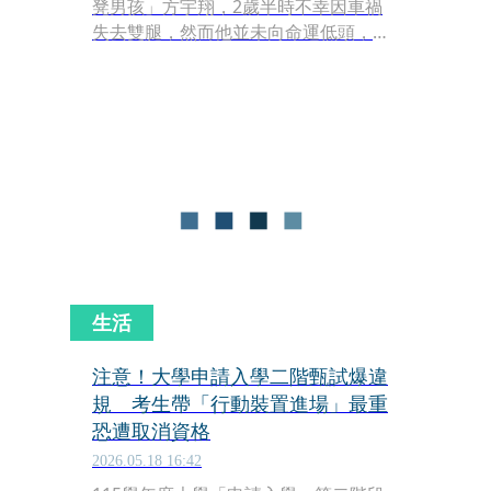
凳男孩」方宇翔，2歲半時不幸因車禍
失去雙腿，然而他並未向命運低頭，改
以特製小板凳代替雙腿行走。歷經長達
15年的刻苦練習，方宇翔不僅學會直立
走路，更在今年（2026）高考中，於物
理科別拿下586分的優異成績。方宇翔
的家人評估，他非常有機會錄取中國
「211工程」頂尖名校，為求學生涯寫
下無比勵志的新篇章。
生活
注意！大學申請入學二階甄試爆違
規 考生帶「行動裝置進場」最重
恐遭取消資格
2026.05.18 16:42