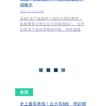
場曝光
2025.12.24 13:49
高雄1名已婚還有小孩的大學副教授，
私揪畢業女學生至河堤喝酒談心，沒想
到黃湯下肚他竟變身惡狼，突然連續擁
抱、強吻對方，事後他雖認罪想和解，
但慘遭女方拒絕，最終遭判3個月，可
上訴。
生活
史上最長寒假！台大等8校 明起開