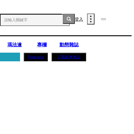
登入
瑪法達
專欄
動態雜誌
訂閱紙本雜誌
Podcasts