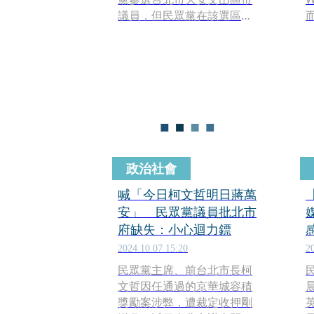
議員，但民眾黨在該選區已
提名尋求連任的議員張志
豪，為選情投下變數。面對
昔日同志挑戰，張志豪僅表
示尊重，稱台灣是民主國
家，誰都有參選的權利，但
要強調他才是民眾黨在該選
區唯一提名人選。
政治社會
喊「今日柯文哲明日蔣萬
安」 民眾黨議員批北市
府缺失：小心迴力鏢
2024.10.07 15:20
2
民眾黨主席、前台北市長柯
文哲因任通過的京華城容積
獎勵案涉弊，遭裁定收押剛