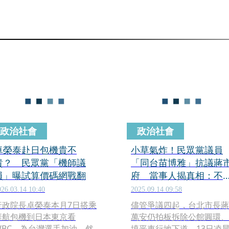
政治社會
政治社會
卓榮泰赴日包機貴不
小草氣炸！民眾黨議員
貴？ 民眾黨「機師議
「同台苗博雅」抗議蔣
員」曝試算價碼網戰翻
府 當事人揭真相：不
同請指教
026.03.14 10:40
2025.09.14 09:58
行政院長卓榮泰本月7日搭乘
儘管爭議四起，台北市長蔣
華航包機到日本東京看
萬安仍拍板拆除公館圓環、
WBC，為台灣選手加油，然
填平車行地下道，13日凌