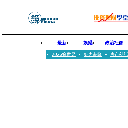
最新
娛樂
政治社會
2026瘋世足
魅力基隆
房市熱