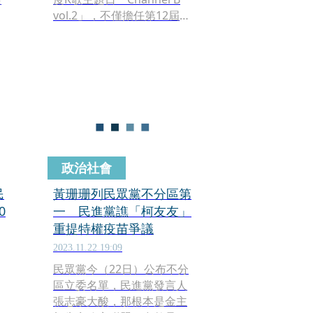
vol.2」，不僅擔任第12屆
「我不是歌手」歌唱大賽特
同
別評審，更與球員王威晨、
張志豪、岳東華同台合唱
〈進化 B EVOLUTION〉，
首度於現場完整演出，震撼
全場。
政治社會
民
黃珊珊列民眾黨不分區第
0
一 民進黨譙「柯友友」
重提特權疫苗爭議
2023.11.22 19:09
民眾黨今（22日）公布不分
區立委名單，民進黨發言人
張志豪大酸，那根本是金主