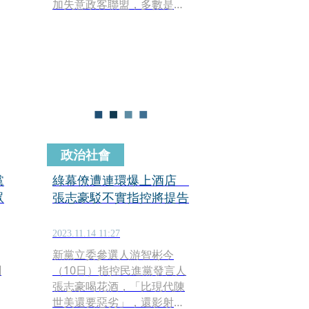
加失意政客聯盟，多數是
「柯友友」和幕僚親信，形
表
容是近親繁殖，尤其名列第
年
二的黃國昌11月16日才入
請
黨，違反該黨提名規定。此
外，針對名列第一個黃珊
珊，張志豪也再提她過去
「特權疫苗」等種種爭議。
政治社會
黨
綠幕僚遭連環爆上酒店
眾
張志豪駁不實指控將提告
2023.11.14 11:27
新黨立委參選人游智彬今
聞
（10日）指控民進黨發言人
張志豪喝花酒，「比現代陳
世美還要惡劣」，還影射張