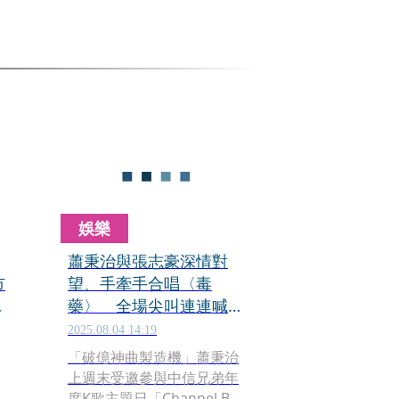
娛樂
蕭秉治與張志豪深情對
市
望、手牽手合唱〈毒
認
藥〉 全場尖叫連連喊
「在一起」
2025.08.04 14:19
「破億神曲製造機」蕭秉治
上週末受邀參與中信兄弟年
晨
度K歌主題日「Channel B