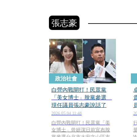
張志豪
政治社會
白營內戰開打！民眾黨
「美女博士」脫黨參選
現任議員張志豪說話了
2026.05.04 11:48
2
白營內戰開打！民眾黨「美
女博士」曾妍潔日前宣布脫
黨參選台北市大安文山區市