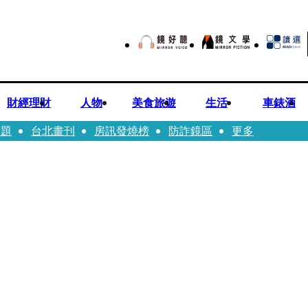
財經理財
人物
美食旅遊
生活
車錶酒
話題
台北畫刊
房訊發燒榜
防詐鏡區
更多