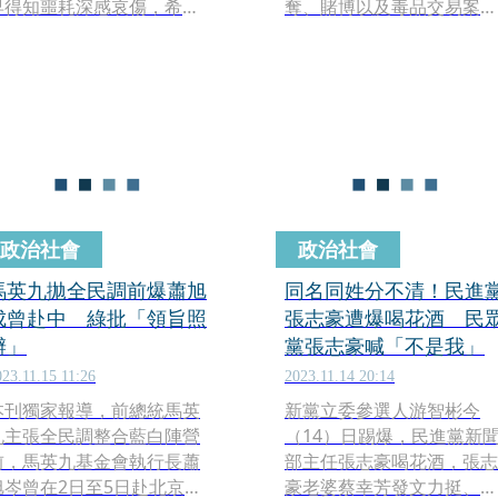
早得知噩耗深感哀傷，希望
奪、賭博以及毒品交易案的
施明德家屬節哀，也感念施
電子遊藝場大房東，民進黨
為台灣民主的付出與貢獻。
發言人張志豪今（13日）
資深媒體人陳文茜直指，
示，其實邱鎮軍不只個人6
「永遠的革命領袖、黨主
內涉及30件毒品交易案，
席、反貪腐運動家施明德闔
問國民黨總統參選人侯友宜
上他的眼睛，辭別他深愛的
跟邱鎮軍的「厚友誼」，是
土地和家人」。
建立在毒品交易上嗎？力挺
這樣的候選人，可以繼續閃
躲迴避嗎？
政治社會
政治社會
馬英九拋全民調前爆蕭旭
同名同姓分不清！民進
成曾赴中 綠批「領旨照
張志豪遭爆喝花酒 民
辦」
黨張志豪喊「不是我」
023.11.15 11:26
2023.11.14 20:14
本刊獨家報導，前總統馬英
新黨立委參選人游智彬今
九主張全民調整合藍白陣營
（14）日踢爆，民進黨新
前，馬英九基金會執行長蕭
部主任張志豪喝花酒，張志
旭岑曾在2日至5日赴北京，
豪老婆蔡幸芳發文力挺、張