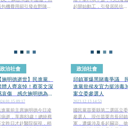
而包機費用卻引發在野陣營
起開始動工，引發居民抗議
質疑，卓揆昨（13日）相關
怒吼。該區的台北市議員苗
單據，說明包機費用為208
博雅及張志豪12日晚間一
萬，價碼又再被懷疑真實
現身抗議現場，然而抗議過
性，遭疑「太便宜」。曾任
程有群眾與警方爆發衝突，
機師的民眾黨台北市議員張
事後民眾黨支持者「小草」
志豪在社群發文試算包機的
不滿，質疑為何張志豪會與
價錢，稱合理價錢應該要519
立場相左的苗博雅同台，張
萬元，掀起網友論戰。
志豪則在社群做出回應。
政治社會
政治社會
【施明德逝世】民進黨、
邱鎮軍爆黑賭毒爭議 
媒體人齊哀悼！蔡英文深
進黨批侯友宜力挺涉毒3
感哀傷 感念施明德為台
案立委參選人
灣民主付出
024.01.15 09:17
2023.12.13 14:53
民進黨前主席施明德今日凌
國民黨苗栗縣第二選區立委
晨病逝，享壽83歲！總統蔡
參選人、現任苗栗市長邱鎮
英文昨日才赴醫院探視，稍
軍，遭爆涉及多起竊盜、搶