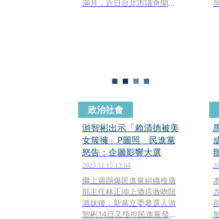
滿月，近日台北市議會開
議，民眾黨團議員今（7日）
上午召開「今日柯文哲 明日
蔣萬安 小心迴力鏢」記者
會，點出台北市政府的施政
缺失，要求市長獎萬安專心
市政、兌現承諾，以具體行
動回應市民期待。
政治社會
游智彬出示「賴清德被美
女簇擁」P圖照 民進黨
怒告：企圖影響大選
2023.11.15 13:04
2
繼上週踢爆民進黨組織推廣
部主任林正鴻上酒店激吻陪
酒妹後，新黨立委參選人游
智彬14日又指控民進黨發言