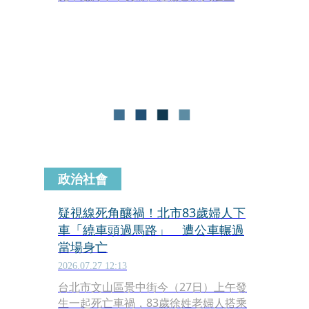
驚覺整起命案的罪魁禍首，竟是陳姓二
房東為了節省成本與圖方便，私自委託
工人違規跨樓層拉接電線，甚至罔顧工
人警告未安裝漏電斷路器。台中地方法
院近日針對此案做出判決，依過失致死
罪對陳姓二房東處以刑罰。
政治社會
疑視線死角釀禍！北市83歲婦人下
車「繞車頭過馬路」 遭公車輾過
當場身亡
2026.07.27 12:13
台北市文山區景中街今（27日）上午發
生一起死亡車禍，83歲徐姓老婦人搭乘