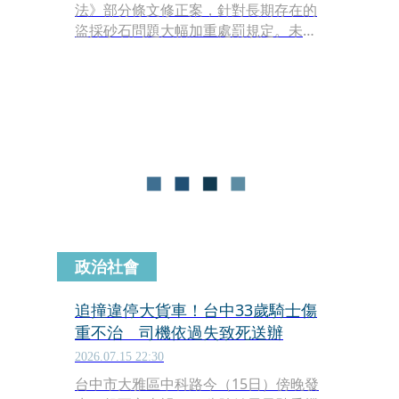
法》部分條文修正案，針對長期存在的
盜採砂石問題大幅加重處罰規定。未來
未經許可採取土石者，最高可處2500萬
元罰鍰；若以營利為目的非法開採，除
面臨刑責外，最高可併科5000萬元罰
金。若違法行為導致災害、重傷或死
亡，最重可判無期徒刑，並處1億元以
下罰金。
政治社會
追撞違停大貨車！台中33歲騎士傷
重不治 司機依過失致死送辦
2026.07.15 22:30
台中市大雅區中科路今（15日）傍晚發