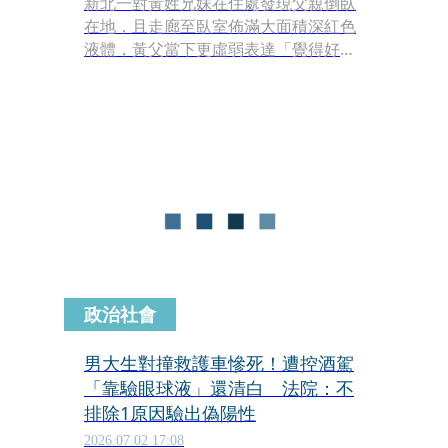
新北一對黃姓兄妹在住處發現父親倒臥
在地，且走廊至臥室佈滿大面積深紅色
液體，黃父當下更虛弱表達「覺得好
冷」。然而，身為同住子女的黃姓兄妹
卻未伸出援手，甚至要求黃父自行清理
現場便各自外出，導致黃父最終失血過
多休克身亡。全案經新北地方法院審
理，法官依過失致人於死罪，分別判處
黃姓兄妹有期徒刑6個月，得易科罰
金。
政治社會
男大生對撞救護車慘死！遭控酒駕
「靠驗眼球液」還清白 法院：不
排除1原因驗出偽陽性
2026.07.02 17:08