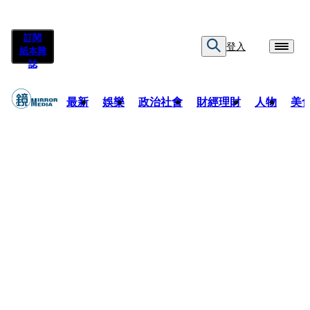
訂閱
登入
紙本雜
誌
最新
娛樂
政治社會
財經理財
人物
美