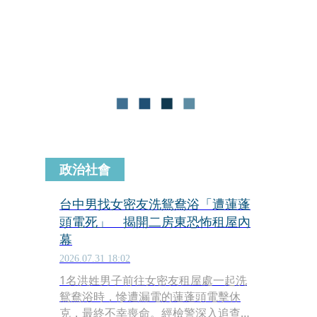
有駕駛小火車的經驗與訓練，與吳姓業
者雙雙被依過失致死罪起訴。一審判處
陳男10個月有期徒刑、緩刑4年，檢方
認為量刑過輕提起上訴；二審法官考量
陳男認罪，且已與家屬達成調解，最終
駁回上訴，全案仍可上訴。
政治社會
台中男找女密友洗鴛鴦浴「遭蓮蓬
頭電死」 揭開二房東恐怖租屋內
幕
2026.07.31 18:02
1名洪姓男子前往女密友租屋處一起洗
鴛鴦浴時，慘遭漏電的蓮蓬頭電擊休
克，最終不幸喪命。經檢警深入追查，