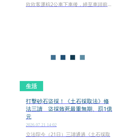
欣欣客運棕2公車下車後，繞至車頭前
準備過馬路，因處於駕駛視線死角，公
車起步時不慎將她撞倒，老婦人遭右前
輪輾過，受困車底當場重創身亡。
生活
打擊砂石盜採！《土石採取法》修
法三讀 盜採致死最重無期、罰1億
元
2026.07.21 14:02
立法院今（21日）三讀通過《土石採取