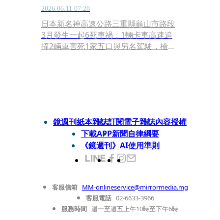
2026.06.11 07:28
日本新名神高速公路三重縣龜山市路段
3月發生一起6死車禍，1輛卡車高速追
撞2輛車害死1家五口與另名駕駛，檢警
調查發現，肇事者當時不僅超速行駛還
邊看TikTok，只為了截圖的那13秒釀成
不可挽回的悲劇。
鏡週刊紙本雜誌
訂閱電子雜誌
內容授權
下載APP
新聞自律綱要
《鏡週刊》AI使用準則
客服信箱
MM-onlineservice@mirrormedia.mg
客服電話
02-6633-3966
服務時間
週一至週五上午10時至下午6時