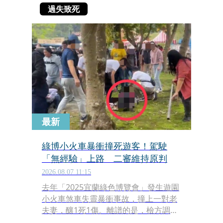
過失致死
最新
綠博小火車暴衝撞死遊客！駕駛
「無經驗」上路 二審維持原判
2026.08.07 11:15
去年「2025宜蘭綠色博覽會」發生遊園
小火車煞車失靈暴衝事故，撞上一對老
夫妻，釀1死1傷。離譜的是，檢方調查
發現，查出45歲肇事的陳姓駕駛完全沒