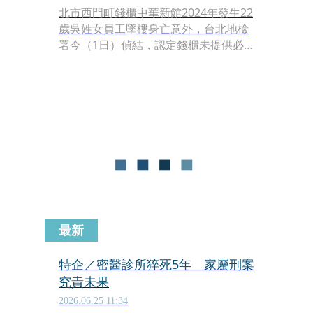
北市西門町錢櫃中華新館2024年發生22
歲吳姓女員工墜樓身亡意外，台北地檢
署今（1日）偵結，認定錢櫃未提供必
要的防墜安全措施，導致吳女在關閉8
樓緊急逃生窗時，從約34公尺高處墜落
身亡，依違反《職業安全衛生法》及過
失致死等罪，起訴錢櫃企業及董事長練
台生。
最新
特企／密醫診所猝死5年 家屬刑案
究責未果
2026.06.25 11:34