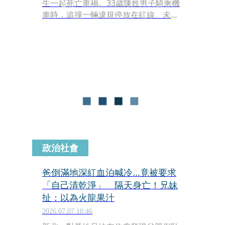
生一起死亡車禍。33歲陳姓男子騎乘機
車時，追撞一輛違規停放在紅線、未熄
火的大貨車車尾，陳男當場失去呼吸心
跳，送醫搶救後仍於稍早宣告不治。警
方對大貨車司機進行酒測，確認無酒精
反應，訊後依過失致死罪嫌將其移送法
辦。
政治社會
爸倒滿地深紅血泊喊冷...竟被要求
「自己清乾淨」 隔天身亡！兄妹
扯：以為火龍果汁
2026.07.07 10:46