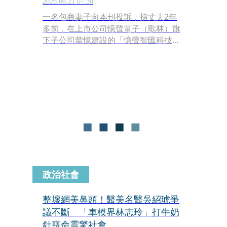
2026.06.21 07:30
一名包商妻子向本刊投訴，指丈夫2年
多前，在上市公司憶聲電子（歌林）旗
下子公司華憶建設的「憶聲智匯科技園
區」建築工地，駕駛堆高機進行安全支
撐拆除作業時，因人為疏失造成堆高機
翻覆，導致他遭壓擊致死。但事後被建
設公司、營造商冷處理，營造商甚至僅
拿出一份「和解書」要求不追究責任，
他們只能向華憶公司、營造商提出違反
《職業安全衛生法》及過失致死罪告
訴。
政治社會
整壞網美鼻頭！醫美名醫吳紹琥爭
議不斷 「車模界林志玲」打牛奶
針喪命震驚社會