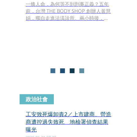
一條人命，為何等不到刑事正義？五年
前，台灣 THE BODY SHOP 創辦人黃慧
娟，獨自走進法漾診所。兩小時後，她
陷入昏迷，最終宣告不治。親友回憶，
黃慧娟30年來熱心公益、默默出資幫助
了無數弱勢群體，從沒想過她的生命會
驟然止息。
政治社會
工安致死爆卸責2／上市建商、營造
商遭控過失致死 地檢署偵查結果
曝光