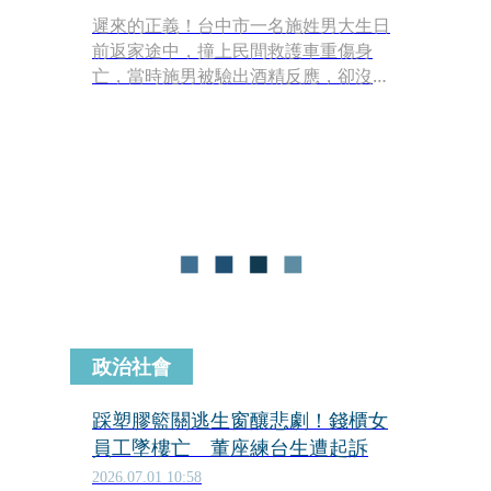
遲來的正義！台中市一名施姓男大生日
前返家途中，撞上民間救護車重傷身
亡，當時施男被驗出酒精反應，卻沒想
到如今案情出現重大轉折，法醫檢測施
男眼球液跟血液後，確認施男身上沒酒
精、並未酒駕，還給死者男大生清白。
政治社會
踩塑膠籃關逃生窗釀悲劇！錢櫃女
員工墜樓亡 董座練台生遭起訴
2026.07.01 10:58