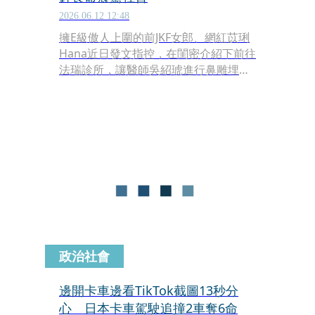
2026.06.12 12:48
擁E級傲人上圍的前JKF女郎、網紅苡琍
Hana近日發文指控，在閨密介紹下前往
法瑞診所，讓醫師吳紹琥進行鼻雕埋線
手術，事後才發現根本是不合法的線
材。吳紹琥在醫美圈擁有「抽脂教父」
的稱號，但其實他過去就曾被爆出多起
爭議，近期最引人注目的，就是去年
「車模界林志玲」女模蔡語芯，到其診
所施打「牛奶針」後昏迷身亡，吳被依
過失致死罪列為被告。
政治社會
邊開卡車邊看TikTok截圖13秒分
心 日本卡車駕駛追撞2車奪6命