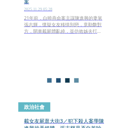
案
2025.11.29 05:28
21年前，白曉燕命案主謀陳進興的妻舅
張志輝，懷疑女友移情別戀，竟勒斃對
方，開車載屍體亂繞，並仿效姊夫打電
話給電視台，要求記者採訪後才願意自
首；但就在快到刑事警察局時，張卻反
悔，雙方僵持2小時，最後記者告知
張，看到死者魂魄出竅，並以「遺體被
頻繁移動，魂魄會劇烈痛苦」的民間說
法勸張放棄抵抗，張才結束周旋，前往
刑事局做筆錄，接受法律制裁。
政治社會
載女友屍逛大街3／犯下殺人案學陳