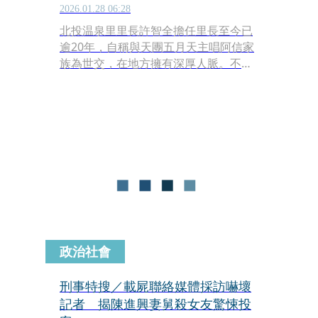
2026.01.28 06:28
北投温泉里里長許智全擔任里長至今已
逾20年，自稱與天團五月天主唱阿信家
族為世交，在地方擁有深厚人脈。不
過，近期卻傳出爭議，遭爆料其疑似以
「地方協調」「里民活動經費」等名
義，對有意在當地施工的建商施加壓
力，暗示需「回饋鄉里」才能順利推動
工程。相關指控引發外界關注，也讓其
長年建立的地方形象備受考驗。
政治社會
刑事特搜／載屍聯絡媒體採訪嚇壞
記者 揭陳進興妻舅殺女友驚悚投