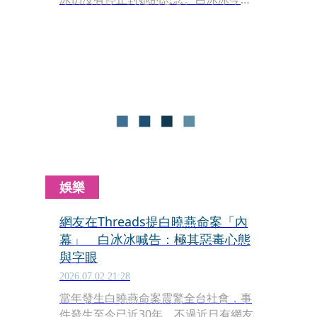
（27）日發文提到，「陪伴了我17年的
白曉燕，在受盡害怕、恐懼、欺辱，不
瞑目的含冤走了！這已經過了29年，我
也不知道每年的重要節日，我用各種方
式來為祂們祈福，是否真的有達到我想
要的結果？」
娛樂
網友在Threads提白曉燕命案「內
幕」 白冰冰喊告：極其惡毒心態
與字眼
2026.07.02 21:28
當年發生白曉燕命案震驚全台社會，事
件發生至今已近30年，不過近日有網友