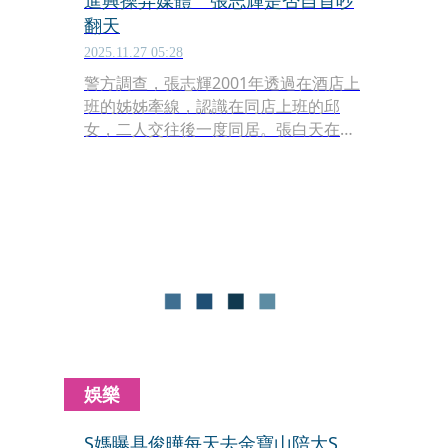
進興操弄媒體 張志輝是否自首吵
翻天
2025.11.27 05:28
警方調查，張志輝2001年透過在酒店上
班的姊姊牽線，認識在同店上班的邱
女，二人交往後一度同居。張白天在姊
姊開的小吃店幫忙，晚上則在酒店當少
爺，因為張收入不穩，加上有酒客追求
邱女，張與女友開始出現摩擦，最後女
友搬離二人的同居處，與同事一起住在
桃園楊梅的租屋處。
娛樂
S媽曝具俊曄每天去金寶山陪大S