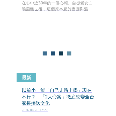
在心中近30年的一個心願。自從愛女白
曉燕離世後，這個原本屬於團圓與溫馨
的節日，對她而言卻成了年年撕裂傷口
的時刻。她曾形容，那是一段「哭到天
亮」的歲月，除夕夜與母親節，她總是
在餐桌上多擺一副碗筷、準備紅包，假
裝女兒仍在身邊，獨自守著空位與回
憶，撐過漫長黑夜。
最新
以前小一能「自己走路上學」現在
不行？ 「2大命案」徹底改變全台
家長接送文化
2026.04.20 12:27