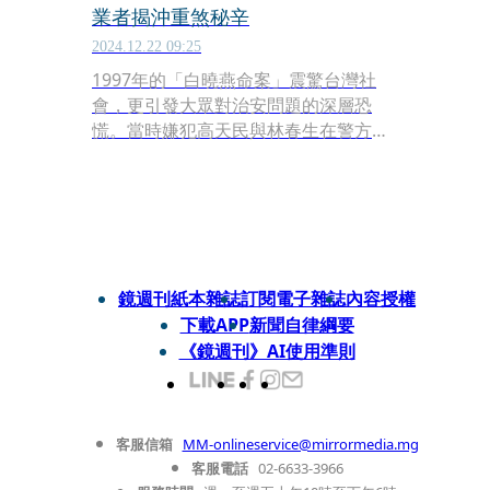
業者揭沖重煞秘辛
2024.12.22 09:25
1997年的「白曉燕命案」震驚台灣社
會，更引發大眾對治安問題的深層恐
慌。當時嫌犯高天民與林春生在警方圍
捕時相繼舉槍自盡，嫌犯陳進興還涉嫌
多起重大刑案，落網後被判處5個死
刑，並於1999年10月在台北看守所執行
槍決。根據《中時新聞網》報導，當年
曾親赴台北看守所外採訪的資深記者，
詳細描述了當時的緊張氛圍，分享了記
鏡週刊紙本雜誌
訂閱電子雜誌
內容授權
者在第一線採訪的驚險經歷。
下載APP
新聞自律綱要
《鏡週刊》AI使用準則
客服信箱
MM-onlineservice@mirrormedia.mg
客服電話
02-6633-3966