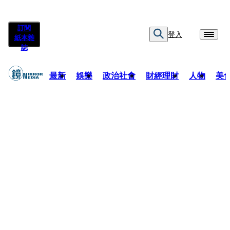
訂閱
登入
紙本雜
誌
最新
娛樂
政治社會
財經理財
人物
美