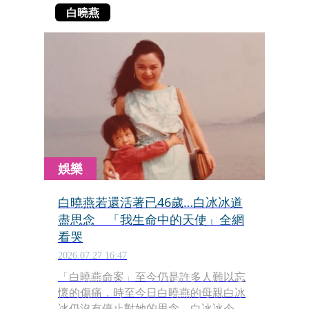
白曉燕
娛樂
白曉燕若還活著已46歲…白冰冰道
盡思念 「我生命中的天使」全網
看哭
2026.07.27 16:47
「白曉燕命案」至今仍是許多人難以忘
懷的傷痛，時至今日白曉燕的母親白冰
冰仍沒有停止對她的思念。白冰冰今