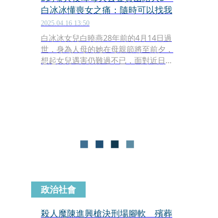
白冰冰懂喪女之痛：隨時可以找我
2025.04.16 13:50
白冰冰女兒白曉燕28年前的4月14日過
世，身為人母的她在母親節將至前夕，
想起女兒遇害仍難過不已，面對近日大
S（徐熙媛）驟逝，白冰冰表示，「前
天才跟大S媽媽聊天，歐爸（具俊曄）
每天都到金寶山。」擔心S媽歷經喪女
之痛無法走出，還希望可以以過來人助
S媽早日放下。
政治社會
殺人魔陳進興槍決刑場腳軟 殯葬