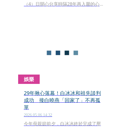
（4）日開心分享時隔28年再入圍的心
情，內心期盼能登后，更透露上一回入
圍，剛好是女兒白曉燕遇害不久，當時
她自責因為高成就害到女兒，一度想封
麥退出演藝圈，更直呼是「天要滅
我」。
娛樂
29年揪心落幕！白冰冰和祖先談判
成功 接白曉燕「回家了」不再孤
單
2026.05.06 14:32
今年母親節前夕，白冰冰終於完成了壓