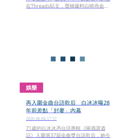
在Threads貼文，聲稱爆料白曉燕命案
「內幕」，再度引起網路熱議。對此，
綜藝大姐大白冰冰今（2）日po文回
應，強調在Threads上面發現有少數
人，用極其惡毒的心態與字眼毀謗，
「從此刻起，冰冰姐絕不手軟，團隊已
經著手一一找出來，要將他們送進法
院！」
娛樂
再入圍金曲台語歌后 白冰冰曝28
年前差點「封麥」內幕
2026.06.04 17:57
71歲的白冰冰憑台語專輯《喝酒講酒
話》入圍第37屆金曲獎台語歌后，她今