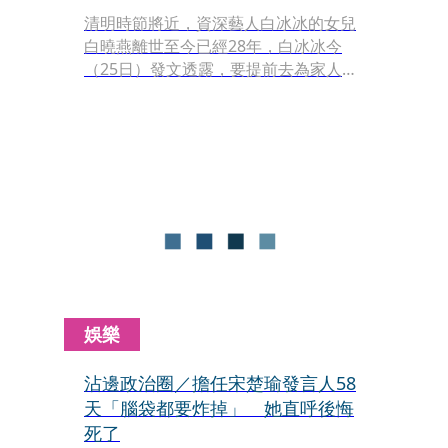
清明時節將近，資深藝人白冰冰的女兒
白曉燕離世至今已經28年，白冰冰今
（25日）發文透露，要提前去為家人掃
墓，感慨面對失去至親的傷痛，從痛不
欲生到漸漸淡定，回首這段路她獨自走
了28年，從中習得很多體悟。
娛樂
沾邊政治圈／擔任宋楚瑜發言人58
天「腦袋都要炸掉」 她直呼後悔
死了