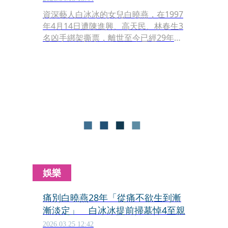
資深藝人白冰冰的女兒白曉燕，在1997
年4月14日遭陳進興、高天民、林春生3
名凶手綁架撕票，離世至今已經29年。
白冰冰今（15）日發文說，「如今痛苦
漸淡、但傷痕依舊，也有夜晚軟弱的時
候，也會流下幾滴清淚，但第二天擦乾
眼淚，又是一個勇敢邁步向前的人」。
娛樂
痛別白曉燕28年「從痛不欲生到漸
漸淡定」 白冰冰提前掃墓悼4至親
2026.03.25 12:42