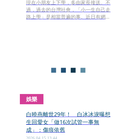
現在小朋友上下學，多由家長接送。不
過，過去的台灣社會，「小一生自己走
路上學」是相當普遍的事。近日有網友
討論，上下學方式改變，背後其實藏有
沉重背景，2起震驚全台的重大命案，
重塑大眾對社會對治安的想像，也影響
家長的教養方式。
娛樂
白曉燕離世29年！ 白冰冰淚曝想
生回愛女「做16次試管一事無
成」：傷痕依舊
2026.04.15 13:44