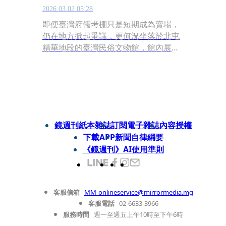
2026.03.02 05:28
即便臺灣府儒考棚只是短期成為賣場，
仍在地方掀起爭議，更何況坐落於北屯
精華地段的臺灣民俗文物館，館內展廳
為過去展出台灣民俗工藝、地方文物的
重要據點，但有民眾向本刊投訴，從去
年起該館竟多次在展覽空間舉辦商業廠
拍，一名藝文界人士語帶無奈指出：
「我帶家人去參觀，結果遠遠就看到園
區外圍滿滿都是廠拍旗幟，五顏六色、
鏡週刊紙本雜誌
訂閱電子雜誌
內容授權
密密麻麻，哪還像文化展館？」
下載APP
新聞自律綱要
《鏡週刊》AI使用準則
客服信箱
MM-onlineservice@mirrormedia.mg
客服電話
02-6633-3966
服務時間
週一至週五上午10時至下午6時