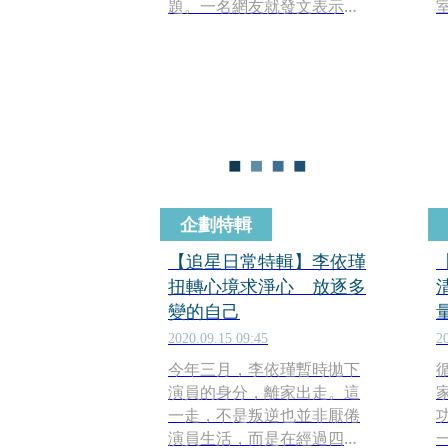
題。一名網友就發文表示，
衣服長期晾在室內，雖然使
用除濕機，仍經常出現異
味，讓他相當困擾，詢問有
沒有改善的方法？貼文引發
討論，不少網友建議，可以
搭配循環扇，有助加速乾
燥、減少異味，但衣物之間
仍需保留適當間距。
企劃特輯
【追星日常特輯】李依瑾
扭轉心境求淨心 放逐多
變的自己
2020.09.15 09:45
2
今年三月，李依瑾暫時拋下
演員的身分，離家出走。這
一走，不是叛逆也並非厭倦
功
演員生活，而是在經過四、