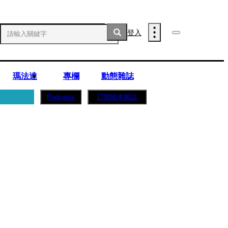
登入
瑪法達
專欄
動態雜誌
訂閱紙本雜誌
Podcasts