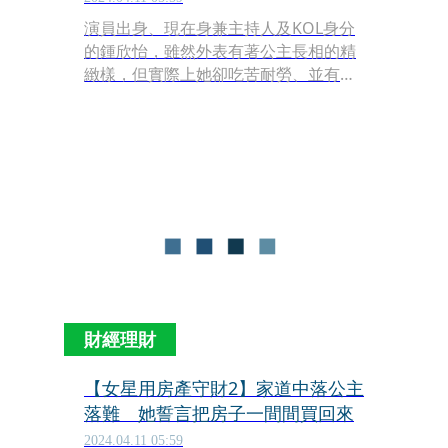
演員出身、現在身兼主持人及KOL身分
的鍾欣怡，雖然外表有著公主長相的精
緻樣，但實際上她卻吃苦耐勞、並有著
不服輸的性格。與知名製作人孫樂欣結
婚後，夫妻倆積極在台北市購屋、利用
房產守財，鍾欣怡說，用女生的眼光選
屋買屋，不怕沒房客。
財經理財
【女星用房產守財2】家道中落公主
落難 她誓言把房子一間間買回來
2024.04.11 05:59