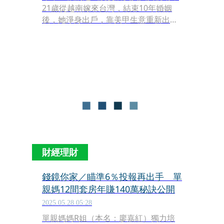
21歲從越南嫁來台灣，結束10年婚姻
後，她淨身出戶，靠美甲生意重新出
發，立志40歲前在台北市買房。如今在
台北市她擁有3處房產，越南也有2間房
子、多筆土地，月收租金超過15萬元。
她說：「女人都愛買包，但我的房子比
包還要多，這才是女人該有的底氣。」
財經理財
錢鏡你家／瞄準6％投報再出手 單
親媽12間套房年賺140萬秘訣公開
2025.05.28 05:28
單親媽媽R姐（本名：廖嘉紅）獨力培