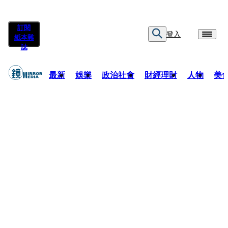
訂閱
登入
紙本雜
誌
最新
娛樂
政治社會
財經理財
人物
美