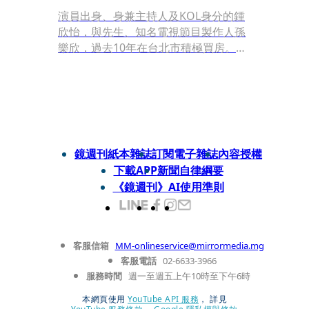
演員出身、身兼主持人及KOL身分的鍾
欣怡，與先生、知名電視節目製作人孫
樂欣，過去10年在台北市積極買房。孫
樂欣說，鍾欣怡曾壓力大到鬼剃頭，而
那一股撐著她往前走的力量，是因為她
在家道中落時許願，要將家中失去的房
子一間間買回來；現在，她做到了。
鏡週刊紙本雜誌
訂閱電子雜誌
內容授權
下載APP
新聞自律綱要
《鏡週刊》AI使用準則
客服信箱
MM-onlineservice@mirrormedia.mg
客服電話
02-6633-3966
服務時間
週一至週五上午10時至下午6時
本網頁使用
YouTube API 服務
， 詳見