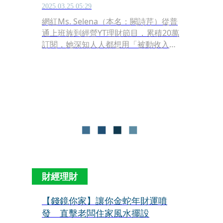
2025.03.25 05:29
網紅Ms. Selena（本名：闕詩芹）從普
通上班族到經營YT理財節目，累積20萬
訂閱，她深知人人都想用「被動收入」
打造富口袋，而投資房地產最穩健，
「再怎麼跌也不會像股票變成壁紙，是
可攻可守的工具。」Selena解釋，景氣
不好就收租，景氣好就脫手賺價差，如
今她在雙北以1間公寓合法隔套4單位，
加上1間2房產品整層出租，年租金收入
達127萬元。
財經理財
【錢鏡你家】讓你金蛇年財運噴
發 直擊老闆住家風水擺設