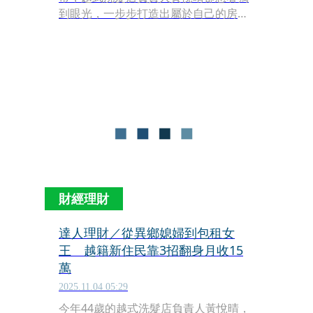
到眼光，一步步打造出屬於自己的房產
王國。她不追求華麗裝潢與熱門地段物
件，反而專挑屋況普通、價格被低估的
中古商辦，以理性判斷與長期經營創造
穩定現金流。
財經理財
達人理財／從異鄉媳婦到包租女
王 越籍新住民靠3招翻身月收15
萬
2025.11.04 05:29
今年44歲的越式洗髮店負責人黃悅晴，