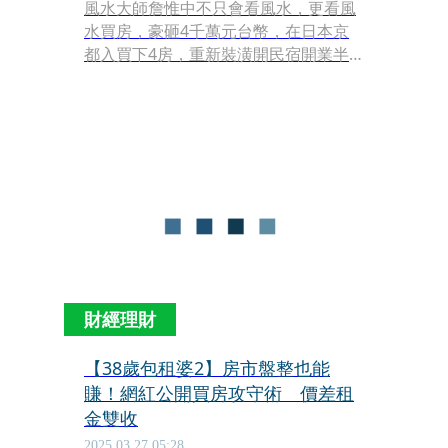
風水大師詹惟中不只會看風水，更看風
水買房，豪砸4千萬元台幣，在日本京
都入買下4房，重新裝潢開民宿開業半
年，住房率幾乎是天天滿房。相較於詹
惟中買房看風水，利菁則是眼光精準相
中時機！14年前日本311大地震後東京
房價腰斬，她趁勢出手在東京買下一整
棟商辦大樓，包含東京其他房產，市值
飆到6億元，其中商辦大樓租給便利商
店，每個月光租金就有200萬日圓（約
新台幣43萬元）進帳。
財經理財
【38歲包租婆2】房市盤整也能
賺！網紅公開買房攻守術 價差租
金雙收
2025.03.27 05:28