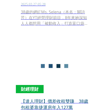
2025.03.27 05:28
38歲的網紅Ms. Selena（本名：闕詩
芹）在YT經營理財節目，8年來她深知
人人都想用「被動收入」打造富口袋，
其中以投資房地產最穩健，於是錢進房
市當起包租婆，「房地產再怎麼跌也不
會像股票變成壁紙，是可攻可守的工
具。」Selena認為，景氣不好就收租，
景氣好時可考慮脫手賺價差；而「沿著
捷運買房」是她的投資鐵律，如今在新
北以1間公寓合法隔套4單位，加上北市
的1間2房產品整層出租，年租金收入
127萬元。
財經理財
【達人理財】價差收租雙賺 38歲
包租婆靠捷運房年入127萬