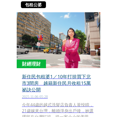
包租公婆
財經理財
新住民包租婆1／10年打拚買下北
市3間房 越籍新住民月收租15萬
祕訣公開
2025.11.06 05:28
今年44歲的越式洗髮店負責人黃悅晴，
21歲嫁來台灣，離婚淨身出戶後，她選
擇留在台灣打拚，從一家小小的美甲店