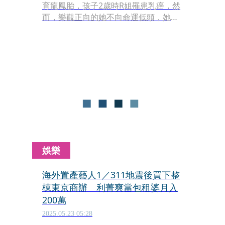
育龍鳳胎，孩子2歲時R姐罹患乳癌，然
而，樂觀正向的她不向命運低頭，她在
《錢鏡你家》節目中分享，善用轉貸的
資金錢滾錢，專攻台中買屋收租，當起
包租婆，賺取穩定的被動收入，10年來
R姐坐擁2屋、養出12間套房、年租金收
入140萬穩穩賺。
娛樂
海外置產藝人1／311地震後買下整
棟東京商辦 利菁爽當包租婆月入
200萬
2025.05.23 05:28