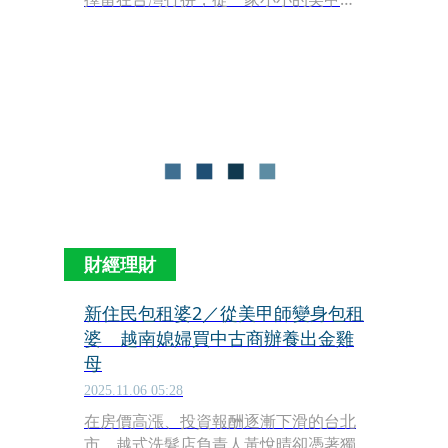
出發，靠著省吃儉用存錢、精準眼光投
資房產，如今台北、越南兩處有多筆房
產，月租金收入超過15萬元。
財經理財
新住民包租婆2／從美甲師變身包租
婆 越南媳婦買中古商辦養出金雞
母
2025.11.06 05:28
在房價高漲、投資報酬逐漸下滑的台北
市，越式洗髮店負責人黃悅晴卻憑著獨