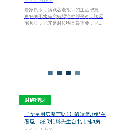
2025.01.29 05:29
居家風水，蘊藏著老祖宗的生活智慧，
良好的風水講究氣場流動與平衡，讓屋
宅興旺，尤其是財位明亮最重要，可吸
納五行能量，財運大開。迎接金蛇年，
我們直擊3位老闆家中的財位風水，分
別是486團購網創辦人陳延昶、6星集總
經理江慶鐘、美妝品牌EHeart總監劉伊
心，他們精心擺設財位，使其藏風聚
氣、財庫飽滿，助攻事業更暢旺。看懂
財位風水，金蛇年安居好宅，讓你越住
越有錢。
財經理財
【女星用房產守財1】隨時隨地都在
看屋 鍾欣怡與先生台北市擁4房
2024.04.11 05:59