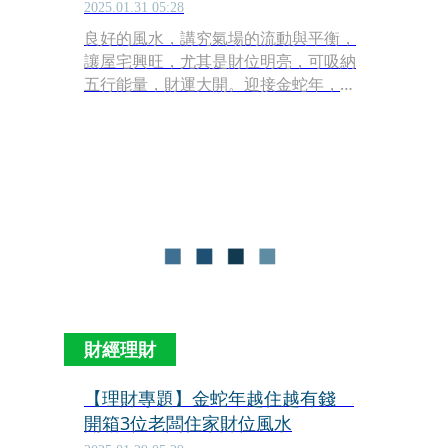
2025.01.31 05:28
良好的風水，講究氣場的流動與平衡，
讓屋宅興旺，尤其是財位明亮，可吸納
五行能量，財運大開。迎接金蛇年，
《錢鏡你家》直擊2位老闆家中的財位
風水，分別是486團購網創辦人陳延
昶、美妝品牌EHeart總監劉伊心，他們
精心擺設財位，助攻事業更暢旺。老闆
教你看懂財位風水，金蛇年安居好宅，
讓你越住越有錢。
財經理財
【理財專題】金蛇年越住越有錢
開箱3位老闆住家財位風水