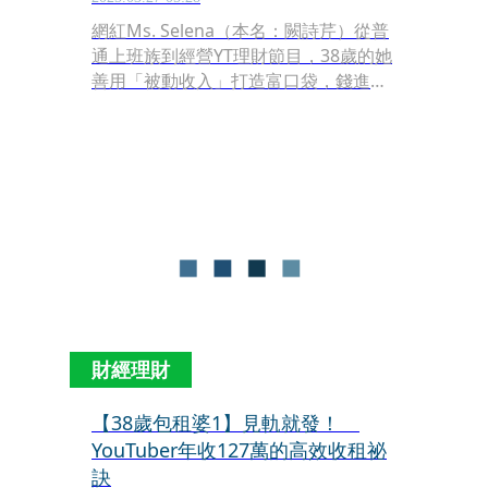
網紅Ms. Selena（本名：闕詩芹）從普
通上班族到經營YT理財節目，38歲的她
善用「被動收入」打造富口袋，錢進房
市當起包租婆，她認為房地產可攻可
守，「景氣不好就收租，景氣好就脫手
賺價差，保值性強，不會跌到變壁
紙。」Selena掌握3大攻房策略，成為
年收租127萬元的包租婆。
財經理財
【38歲包租婆1】見軌就發！
YouTuber年收127萬的高效收租祕
訣