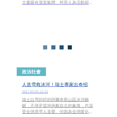
大量吸收溫室氣體。然而人為活動卻讓
大氣中溫室氣體過多，以至於全球溫度
逐漸升高，結果又導致森林過熱，讓森
林喪失了調節的功能。
政治社會
人造雪救冰河！瑞士專家出奇招
2017.05.05 22:31
瑞士白雪皚皚的阿爾卑斯山區冰河蜿
蜒，不僅是當地地貌自古的象徵，也深
受全球滑雪人喜愛。但因為全球暖化，