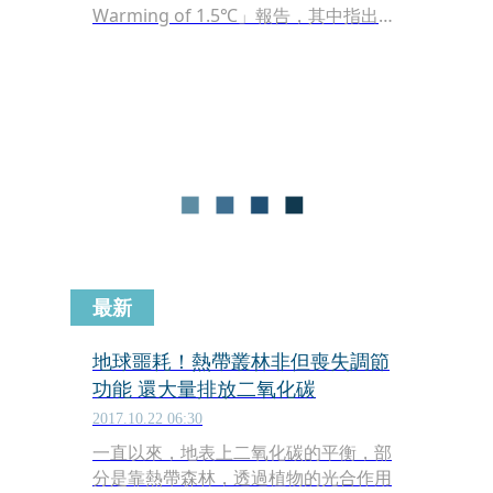
Warming of 1.5℃」報告，其中指出未
來在2030年至2052年間，全球溫度將再
升溫0.5度，比工業革命前再多出1.5
度，氣候影響將可能更劇烈，強烈呼籲
各國要減少碳排放。
最新
地球噩耗！熱帶叢林非但喪失調節
功能 還大量排放二氧化碳
2017.10.22 06:30
一直以來，地表上二氧化碳的平衡，部
分是靠熱帶森林，透過植物的光合作用