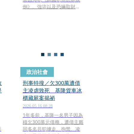
例》、強盜以及恐嚇取財等
罪嫌，遭移送桃園地檢署偵
辦。經過檢方漏夜複訊，蹦
闆昨（9日）深夜獲准以新台
A
幣70萬元交保候傳。交保
後，蹦闆在友人陪同下迅速
搭車離去，隨後便於社群平
台發布短文，首度針對此案
對外表態。
政治社會
敗
刑事特搜／欠300萬遭債
是
主凌虐致死 基隆貨車冰
櫃藏屍案揭祕
2026.05.16 08:28
1年多前，基隆一名男子因為
積欠300萬元債務，遭債主夥
影
同多名共犯擄走、拘禁、凌