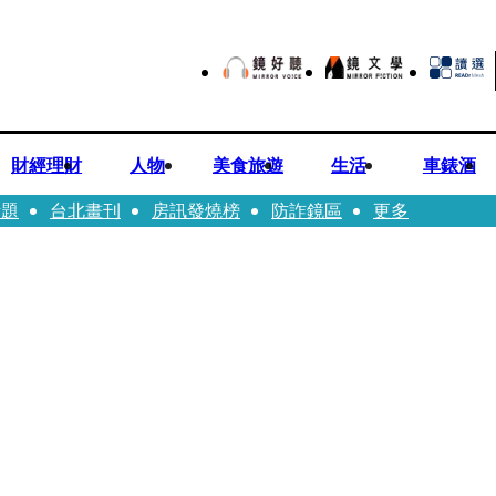
財經理財
人物
美食旅遊
生活
車錶酒
話題
台北畫刊
房訊發燒榜
防詐鏡區
更多