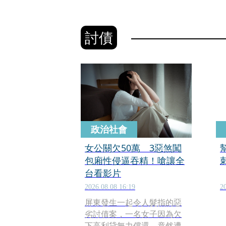
討債
政治社會
女公關欠50萬 3惡煞闖
幫
包廂性侵逼吞精！嗆讓全
台看影片
2026.08.08 16:19
2
屏東發生一起令人髮指的惡
劣討債案，一名女子因為欠
下高利貸無力償還，竟然遭