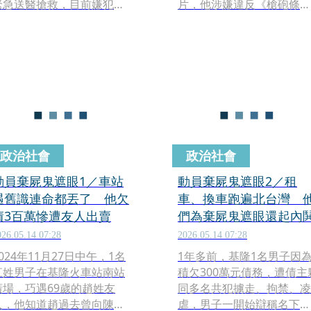
緊急送醫搶救，目前嫌犯仍
片，他涉嫌違反《槍砲條
在逃逸中，至於詳細事發原
例》《公共危險罪》等罪遭
因，仍待警方說明。
法辦，士林地方法院昨
（17）日已裁定羈押禁見
理財達人「不敗教主」陳重
銘昨po文，向孫鵬、狄鶯
議，「孫安佐應該是來討債
的，上次在美國打官司，父
母賣了一間房子！如今又進
去了，我是覺得不要再救他
政治社會
政治社會
了，父母既然管不好，就讓
監獄來管教！」
動員棄屍鬼遮眼1／車站
動員棄屍鬼遮眼2／租
遇舊識連命都丟了 他欠
車、換車跑遍北台灣 
債3百萬慘遭友人出賣
們為棄屍鬼遮眼還起內
026.05.14 07:28
2026.05.14 07:28
2024年11月27日中午，1名
1年多前，基隆1名男子因
江姓男子在基隆火車站南站
積欠300萬元債務，遭債主
廣場，巧遇69歲的趙姓友
同多名共犯擄走、拘禁、凌
人，他知道趙過去曾向陳姓
虐，男子一開始辯稱名下有