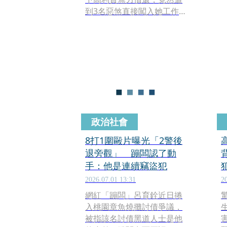
到3名惡煞直接闖入她工作的
小吃部動粗，不但強拍性影
像並持酒瓶性侵，事後更威
脅要散布影片來逼債。 最終
被依強制性交、強制、恐嚇
取財等罪，主嫌判處12年6月
徒刑，至於幫忙拍攝的共犯
則因達成和解，獲得二審法
官減刑改判6年。
政治社會
8打1圍毆片曝光「2警後
退旁觀」 蹦闆認了動
手：他是連續竊盜犯
2026.07.01 13:31
2
網紅「蹦闆」呂育銓近日捲
入桃園章魚燒攤討債爭議，
被指該名討債黑道人士是他