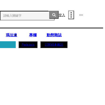
登入
瑪法達
專欄
動態雜誌
訂閱紙本雜誌
Podcasts