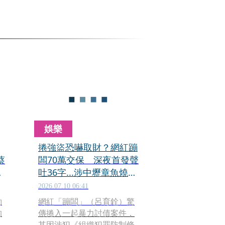
娛樂
捲強盜恐嚇取財？網紅蹦
蔡
闆70萬交保 深夜首發聲
開
吐36字...涉中壢章魚燒討
債案內幕曝光
2026.07.10 06:41
約
網紅「蹦闆」（呂育銓）驚
的
傳捲入一起暴力討債案件，
其因涉犯《組織犯罪防制條