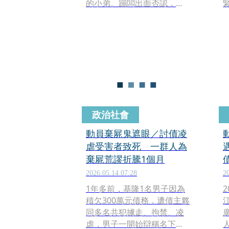
的小弟。蹦闆出面否認，甚
至揚言提告，但網路上卻又
流傳一段影片，疑似蹦闆的
身影出現在「8打1」的圍毆
現場，多人圍著1名男子拳打
腳踢，現場有2名員警，卻只
是後退旁觀而為未阻攔，引
發熱議。對此蹦闆親自留
言，承認影片中的人是他，
而被打的男子則是連續盜竊
政治社會
高達數十萬電線電纜的嫌
犯，說明當時的事發過程。
動員棄屍鬼遮眼／討債凌
虐受害者致死 一群人為
棄屍荒謬折騰1個月
2026.05.14 07:28
2
1年多前，基隆1名男子因為
積欠300萬元債務，遭債主夥
同多名共犯擄走、拘禁、凌
虐，男子一開始辯稱名下有1