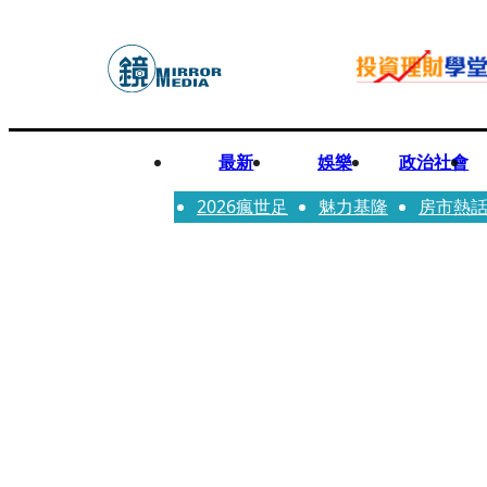
最新
娛樂
政治社會
2026瘋世足
魅力基隆
房市熱