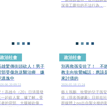
深員工蘿拉的不法行為，已
經將她解聘，未來蘿拉跟公
司沒有任何關係，不得用蔡
阿嘎名義進行活動，而後，
蔡阿嘎又拍片詳細說明蘿拉
錢手法。
政治社會
政治社會
高雄驚傳街頭砍人！男子
別再救孫安佐了！ 不
背部受傷急送醫治療 嫌
教主向狄鶯喊話：應該
犯逃逸中
來討債的
026.06.20 09:53
2026.05.18 15:24
驚！高雄今（20）日清晨發
藝人孫鵬、狄鶯的兒子孫安
生一起砍人案，據了解，受
佐（現名孫健豪）日前在社
害者的背部、大腿被砍傷，
群媒體上po出自製火槍的