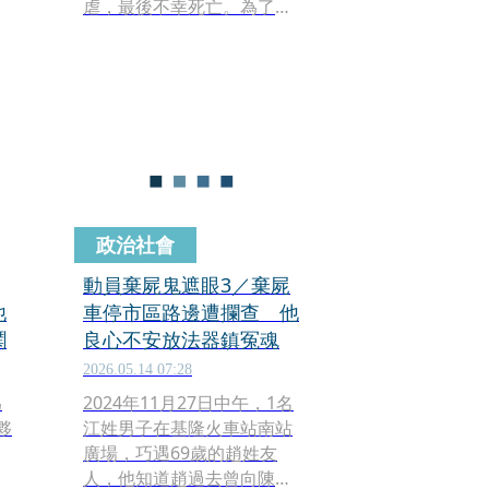
虐，最後不幸死亡。為了避
免東窗事發，債主又與共犯
開車載著屍體，到台中及新
。
北平溪、雙溪、十分等地勘
查，卻找不到合適的棄屍地
建
點，想焚屍也因共犯害怕而
宣告失敗，只好將屍體對
折、塞進冰櫃，放在貨車
上，拖了1個月，最後才因共
犯良心不安，向警方密報，
政治社會
命案終於曝光。
動員棄屍鬼遮眼3／棄屍
他
車停市區路邊遭攔查 他
鬨
良心不安放法器鎮冤魂
2026.05.14 07:28
為
2024年11月27日中午，1名
夥
江姓男子在基隆火車站南站
廣場，巧遇69歲的趙姓友
1
人，他知道趙過去曾向陳姓