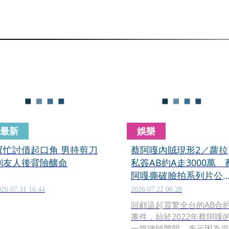
最新
娛樂
忙討債起口角 男持剪刀
蔡阿嘎內賊現形2／蘿拉
刺友人後背險釀命
私簽AB約A走3000萬 
阿嘎撕破臉拍系列片公
鐵證
026.07.31 16:44
2026.07.22 06:28
回顧這起震驚全台的AB合
事件，始於2022年蔡阿嘎
一篇律師聲明，表示因為資