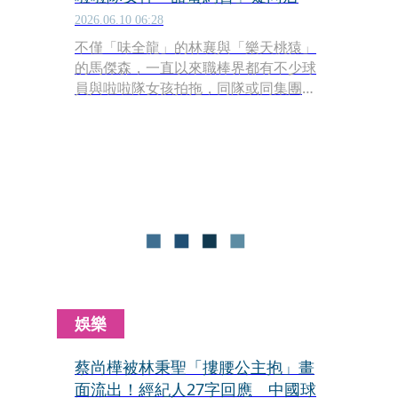
2026.06.10 06:28
不僅「味全龍」的林襄與「樂天桃猿」
的馬傑森，一直以來職棒界都有不少球
員與啦啦隊女孩拍拖，同隊或同集團，
甚至不同隊還有跨越球種的情侶組合，
既多元又熱鬧。
娛樂
蔡尚樺被林秉聖「摟腰公主抱」畫
面流出！經紀人27字回應 中國球