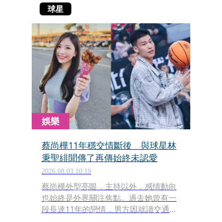
球星
娛樂
蔡尚樺11年穩交情斷後 與球星林
秉聖緋聞傳了再傳始終未認愛
2026.08.03 10:19
蔡尚樺外型亮眼，主持以外，感情動向
也始終是外界關注焦點。過去她曾有一
段長達11年的戀情，男方因就讀交通大
學，被網友封為「交大仔仔」。這段感