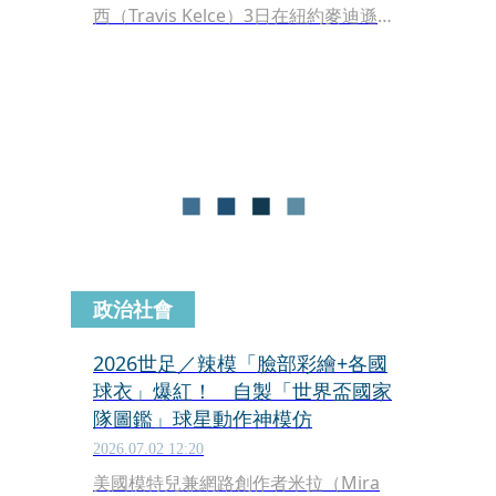
西（Travis Kelce）3日在紐約麥迪遜廣
場舉行堪稱6.4億世紀婚禮，眾多好萊塢
大咖到場祝賀，不過全程保密到家，掀
起外界高度關注。據了解，泰勒絲捧花
最終被堪薩斯城酋長隊球員Trey Smith
的妹妹愛許莉搶到，畫面曝光後，讓大
票網友笑稱，「可見搶的時候有多激
烈！」
政治社會
2026世足／辣模「臉部彩繪+各國
球衣」爆紅！ 自製「世界盃國家
隊圖鑑」球星動作神模仿
2026.07.02 12:20
美國模特兒兼網路創作者米拉（Mira