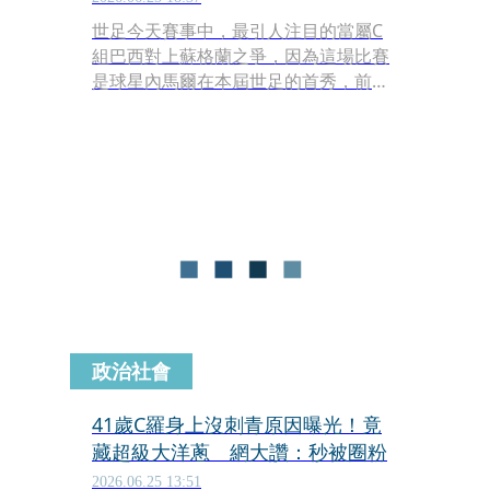
世足今天賽事中，最引人注目的當屬C
組巴西對上蘇格蘭之爭，因為這場比賽
是球星內馬爾在本屆世足的首秀，前兩
場他都因傷未登場，最終以3:0完封對
手，賽後內馬爾感動落淚，並對著看台
上的大兒子盧卡招手，沒想到盧卡在走
下台階並前往爸爸的所在地時遭遇重重
阻礙，連續被至少兩個保全當成瘋狂粉
絲攔下，讓盧卡相當無奈。
政治社會
41歲C羅身上沒刺青原因曝光！竟
藏超級大洋蔥 網大讚：秒被圈粉
2026.06.25 13:51