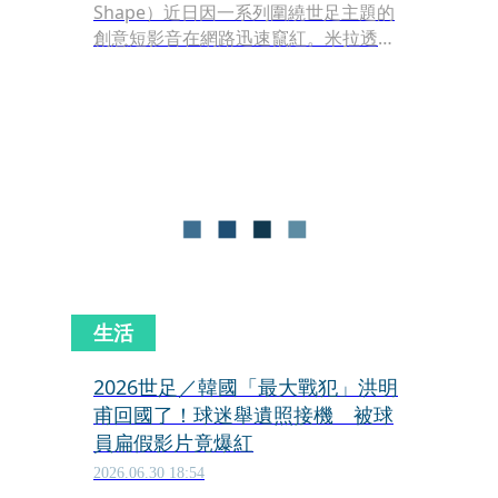
Shape）近日因一系列圍繞世足主題的
創意短影音在網路迅速竄紅。米拉透過
換上不同國家的足球隊球衣、搭配精緻
的臉部彩繪，並逼真模仿當紅球星的招
牌慶祝動作，成功吸引海量足球迷關
注，成為本屆世界盃期間極具討論度的
社群焦點人物。
生活
2026世足／韓國「最大戰犯」洪明
甫回國了！球迷舉遺照接機 被球
員扁假影片竟爆紅
2026.06.30 18:54