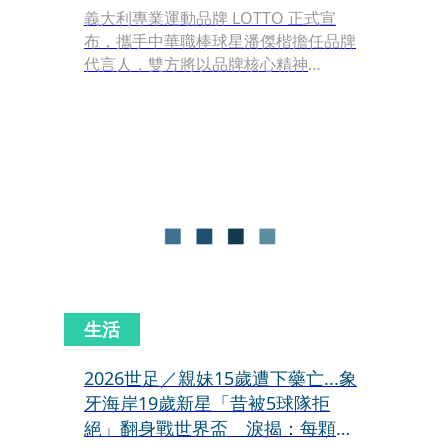
義大利專業運動品牌 LOTTO 正式宣
布，攜手中華職棒球星潘傑楷擔任品牌
代言人，雙方將以品牌核心精神
「Better than your best｜超越昨天的
自己」展開合作，透過潘傑楷在球場上
的專業態度與持續精進的精神，傳遞
LOTTO 超過 50 年來始終堅持的運動價
值與品牌理念。
生活
2026世足／親妹15歲遭下藥亡...象
牙海岸19歲新星「昔被5球隊拒
絕」翻身戰世界盃 淚揭：每顆進