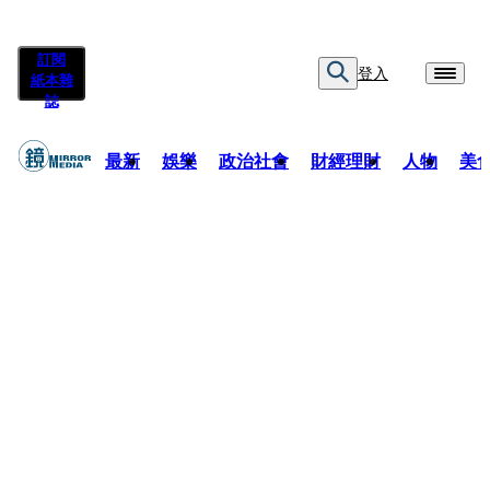
訂閱
登入
紙本雜
誌
最新
娛樂
政治社會
財經理財
人物
美