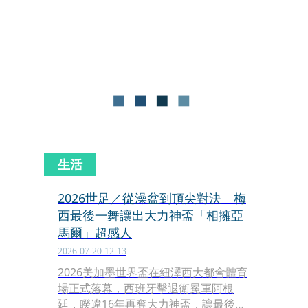
情最終和平畫下句點，她近3年來與球
星林秉聖傳出緋聞，不僅曾被目擊私下
聚餐，球場上摟腰、公主抱等互動畫面
曝光後，更掀起網友熱烈討論。
生活
2026世足／從澡盆到頂尖對決 梅
西最後一舞讓出大力神盃「相擁亞
馬爾」超感人
2026.07.20 12:13
2026美加墨世界盃在紐澤西大都會體育
場正式落幕，西班牙擊退衛冕軍阿根
廷，睽違16年再奪大力神盃，讓最後一