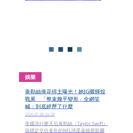
舞的阿根廷球星梅西留下遺憾，不過他
也將足球的火炬成功傳承了下去。梅西
19年前拍攝公益照片，幫當年還是嬰兒
的西班牙新星亞馬爾用澡盆洗澡，昔日
畫面在賽前瘋傳，如今2人再度碰頭，
已是在世界盃的決戰舞台，感人重逢引
發球迷熱烈討論。
娛樂
泰勒絲捧花得主曝光！她IG曬輝煌
戰果 「整束幾乎變形」全網笑
喊：到底經歷了什麼
2026.07.06 16:58
美國流行樂天后泰勒絲（Taylor Swift）
與穩定交往多年的NFL球星崔維斯凱爾