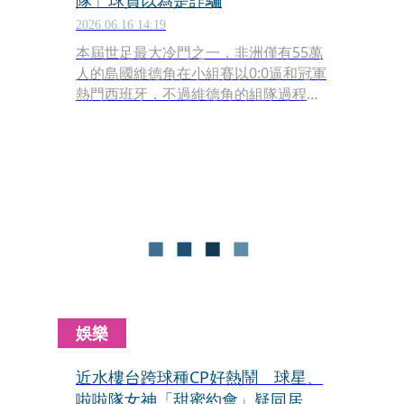
隊」球員以為是詐騙
2026.06.16 14:19
本屆世足最大冷門之一，非洲僅有55萬
人的島國維德角在小組賽以0:0逼和冠軍
熱門西班牙，不過維德角的組隊過程相
當不容易，不僅長期缺錢，也沒有能力
說服有維德角血統的歐洲球星為國家效
力，沒想到教練團去年竟然破天荒地想
出一個解決辦法，就是靠著獵頭軟體
LinkedIn去搭訕和私訊那些散落在全世
界角落有維德角血統的球員，後衛羅培
茲（Roberto Lopes）就坦言收到訊息
的時候以為是詐騙。
娛樂
近水樓台跨球種CP好熱鬧 球星、
啦啦隊女神「甜蜜約會」疑同居