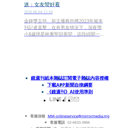
迷：女友蠻好看
2026.06.04 15:19
金鐘獎主持、前主播蔡尚樺2023年被本
刊記者直擊，在有男友情況下，深夜帶
小8歲球星林秉聖回香閨，這段緋聞一
傳就是3年，如今兩人球場邊的互動再
度引起討論。近日正在打CBA冠軍賽的
林秉聖，2日替球隊奪勝後，被球迷拍
在場下與蔡尚樺互動。
鏡週刊紙本雜誌
訂閱電子雜誌
內容授權
下載APP
新聞自律綱要
《鏡週刊》AI使用準則
客服信箱
MM-onlineservice@mirrormedia.mg
客服電話
02-6633-3966