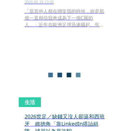
球都為妳
2026.06.19 13:05
「當其他人都在嘲笑我的時候，妳是那
個一直相信我會成為下一個C羅的
人。」近年在歐洲足壇迅速崛起、年僅
19歲的象牙海岸國家隊新星迪奧曼德
（Yan Diomandé），今年（2026）順
利披上國家隊戰袍踏上世界盃殿堂。在
達成職業球員終極夢想的背後，該名年
輕小將心中卻隱藏著難以抹滅的家庭傷
痛。
生活
2026世足／缺錢又沒人卻逼和西班
牙 維德角「靠LinkedIn搭訕組