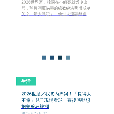
2026世界盃，韓國在小組賽就爆冷出
局，球員調度挨轟的總教練洪明甫成眾
矢之「最大戰犯」，他也火速請辭國家
隊總教練。韓國國家隊今（30日）凌晨
返韓，早有大批球迷「徹夜守候」抗
議，更有人手舉洪明甫「遺照」表達強
烈不滿，場面混亂。
生活
2026世足／我爸內馬爾！「長得太
不像」兒子現場看球 賽後感動想
抱爸爸狂被攔
2026.06.25 18:37