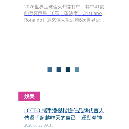
2026世界足球盃火烈開打中，其中41歲
的萄牙巨星「C羅」羅納度（Cristiano
Ronaldo）迎來個人生涯第6次世界盃，
這場萬眾矚目的「最後一舞」，話題不
斷，近日C羅身上沒刺青背後原因，掀
起大票網友關注，紛紛直喊「原來如
此，真的很棒的人」。
娛樂
LOTTO 攜手潘傑楷擔任品牌代言人
傳遞「超越昨天的自己」運動精神
2026.06.22 09:31