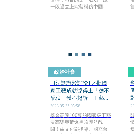
一段過去上綜藝模仿中國直
播主的影片，因為荒唐荒謬
爆紅破百萬點閱，當場神還
原各種誇張表演，從跪地、
抬腿到飆出「海豚音」，毫
無偶包的模樣笑翻全場，不
少網友笑稱：「根本是被八
點檔耽誤的諧星！」對於陳
年影片獲討論，王宇婕得知
此事笑說：「每隔一陣子就
政治社會
會有人傳給我！」
司法認證駁誹謗1／批國
家工藝成就獎得主「德不
配位」獲不起訴 工藝中
心遭爆「黑箱無紀錄」強
2026.05.23 05:58
2
推獲獎
獎金高達100萬的國家級工藝
最高榮譽驚爆黑箱護航醜
聞！由文化部指導、國立台