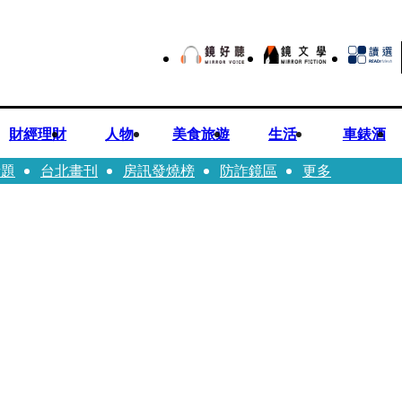
財經理財
人物
美食旅遊
生活
車錶酒
話題
台北畫刊
房訊發燒榜
防詐鏡區
更多