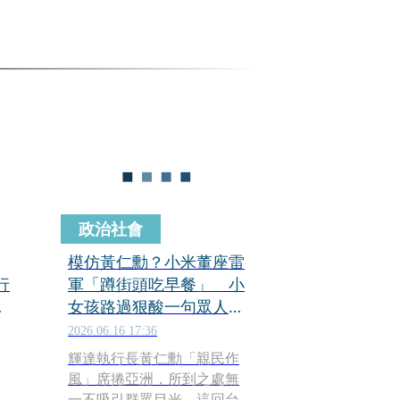
政治社會
模仿黃仁勳？小米董座雷
行
軍「蹲街頭吃早餐」 小
穿
女孩路過狠酸一句眾人驚
呆：童言無忌
2026.06.16 17:36
輝達執行長黃仁勳「親民作
風」席捲亞洲，所到之處無
一不吸引群眾目光，這回台