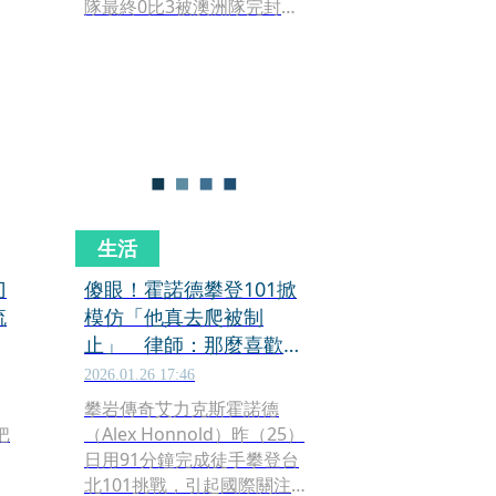
隊最終0比3被澳洲隊完封。
而在昨（4日）球隊首度在巨
蛋練球時，發生一段意外趣
事：台灣隊第4棒張育成在受
訪時模仿韓國女團i-dle舒華
經典喊話「我是誰」，讓現
場記者瞬間愣住。這段影片
被網友轉傳後迅速在社群平
台掀起熱烈討論。
生活
刀
傻眼！霍諾德攀登101掀
流
模仿「他真去爬被制
止」 律師：那麼喜歡爬
一律建議去考台電
2026.01.26 17:46
攀岩傳奇艾力克斯霍諾德
把
（Alex Honnold）昨（25）
日用91分鐘完成徒手攀登台
北101挑戰，引起國際關注，