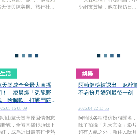
當天便與陳美鳳、旅行社老
少網友質疑，他在模仿日前
闆及郵輪高層碰面，9日晚間
才在北京街頭吃炸醬麵的輝
更現身陳美鳳的海上演唱秀
達執行長黃仁勳，嘲諷現在
炒熱氣氛，獻唱經典歌曲
是「雷仁勳」，回顧過往他
〈愛情釀的酒〉。去年底復
時常因穿搭模仿科技大老衍
出後，他略帶滄桑的沙啞嗓
生出各種綽號，但他也反擊
音曾引發外界討論，不過郵
說若這樣就是抄，「太滑稽
輪大秀當晚演唱狀態不俗，
了」。
嗓音相當穩定，未讓觀眾失
望。
生活
娛樂
擎天崗成全台最大直播
阿翰健檢被認出 麻醉
間！ 凌晨爆「恐龍野
不忘扮月嬌到最後一刻
戰」險腿軟、打戰鬥陀螺
太荒謬
026.05.16 08:09
2026.04.22 13:55
陽明山擎天崗草原因情侶忘
阿翰以各種模仿扮相聞名，
情野戰，全被直播鏡頭錄下
除了拍攝「九天玄女」影片
爆紅，成為近日最夯打卡熱
超有人氣之外，新住民阮月