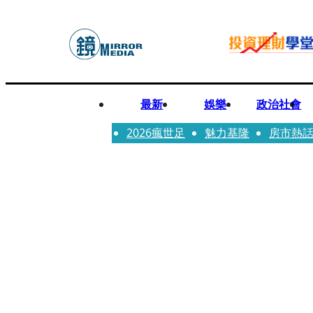
最新
娛樂
政治社會
2026瘋世足
魅力基隆
房市熱