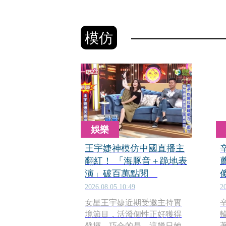
模仿
娛樂
王宇婕神模仿中國直播主
翻紅！ 「海豚音＋跪地表
演」破百萬點閱
2026.08.05 10:49
2
女星王宇婕近期受邀主持實
境節目，活潑個性正好獲得
發揮，巧合的是，這幾日她