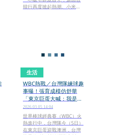
韓行再度掀起熱潮。小米董
事長雷軍昨（15日）現身武
漢街頭，蹲坐路邊大啖早
餐，但一名小女孩路過，直
接說出大家不敢說的話，讓
網友笑翻。
生活
前
WBC熱戰／台灣隊練球趣
事曝！張育成模仿舒華
「東京巨蛋大喊：我是
誰」 逗笑全場：有在活
2026.03.05 14:04
網
世界棒球經典賽（WBC）火
熱進行中，台灣隊今（5日）
在東京巨蛋迎戰澳洲，台灣