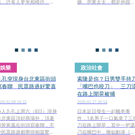
點，許多人更爭相模仿，繼
嬌、房東太太，都是他很知
有新人穿婚紗到場致敬後，
名的創作角色。阿翰曾經提
今（16日）凌晨又有民眾穿
到，阮月嬌這個角色，是他
上恐龍裝「模仿野戰」，甚
大學畢業時愛上吃河粉，每
至還有人現場決鬥「戰鬥陀
天到店內聽到老闆娘口音
螺」，線上觀看人數也有近5
後，開始模仿而創造出的新
千人，儼然成為全台最大直
住民角色。
播間，讓網友笑瘋。
娛樂
政治社會
九孔突現身台北東區街頭
索隆是你？日男雙手持
寫春聯 民眾路過好驚喜
「嘴巴也咬刀」 三刀
在路上閒晃被捕
026.02.09 10:33
2026.01.27 20:54
藝人九孔上周六（8日）現身
日本近日發生一起離奇事
台北東區頂好商場外，頂著
件，1名男子一口氣拿了三
刺骨寒風在街頭寫春聯，不
刀在路上閒晃，其中一把還
少民眾路過都覺得相當驚
刁在嘴巴中，猶如動漫《海