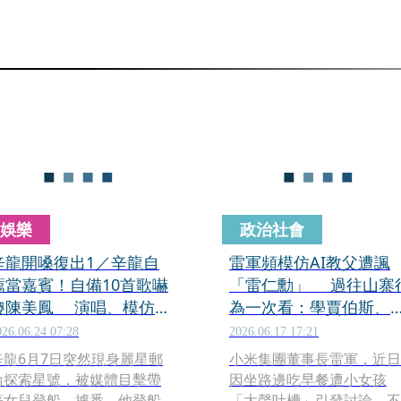
娛樂
政治社會
辛龍開嗓復出1／辛龍自
雷軍頻模仿AI教父遭諷
薦當嘉賓！自備10首歌嚇
「雷仁勳」 過往山寨
傻陳美鳳 演唱、模仿獲
為一次看：學賈伯斯、
滿堂彩
皮衣
026.06.24 07:28
2026.06.17 17:21
辛龍6月7日突然現身麗星郵
小米集團董事長雷軍，近日
輪探索星號，被媒體目擊帶
因坐路邊吃早餐遭小女孩
著女兒登船。據悉，他登船
「大聲吐槽」引發討論，不