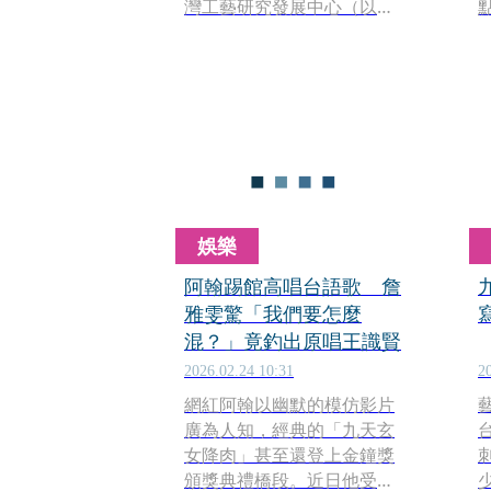
灣工藝研究發展中心（以下
簡稱工藝中心）每年主辦的
「國家工藝成就獎」，去
（2025）年10月宣佈由陶瓷
工藝師許朝宗獲獎。未料名
單公布後，隨即遭到新竹知
名工藝家邱建清、許菊等人
實名檢舉，指控許朝宗過去
曾有抄襲仿冒他人作品的黑
歷史，人品「德不配位」。
娛樂
阿翰踢館高唱台語歌 詹
雅雯驚「我們要怎麼
混？」竟釣出原唱王識賢
2026.02.24 10:31
2
網紅阿翰以幽默的模仿影片
廣為人知，經典的「九天玄
女降肉」甚至還登上金鐘獎
頒獎典禮橋段。近日他受邀