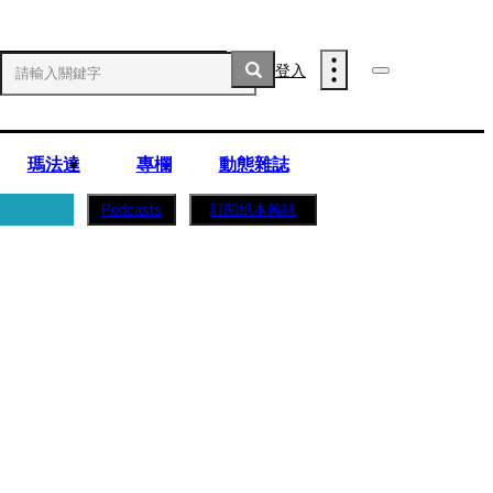
登入
瑪法達
專欄
動態雜誌
訂閱紙本雜誌
Podcasts