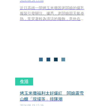
2024.08.26 13:04
近日高雄一間烤玉米攤因老闆娘的爆乳
服裝引發關注。據悉，老闆娘因天氣炎
熱，常穿著較為清涼的服飾，意外在網
路上爆紅，吸引眾多顧客。然而，也因
此引來部分民眾的檢舉，攤位屢遭警方
勸導。為避免影響營運，老闆娘已調整
攤位擺設。
生活
烤玉米攤福利太好爆紅 闆娘露雪
山釀「現場等」排隊潮
2024.08.19 15:16