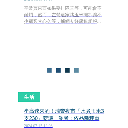
平常買東西如果要排隊苦等，可能會不
耐煩，然而，左營這家烤玉米攤卻讓不
少顧客甘心久等，據網友好康逗相報在
網上分享美照，曝光老闆娘的性感穿
搭，還透露自己為了看老闆娘烤玉米，
足足等了半小時。
生活
坐高速來的！瑞豐夜市「水煮玉米3
支230」惹議 業者：依品種秤重
2024.07.15 12:08