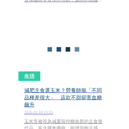
氣品牌 Teddy Beurre House客座，即
日起至4月12日限時登場。在台灣就能
吃到首爾排隊名店的招牌奶油可頌，其
中新品 「杜拜巧克力可頌」 更是在預售
期間就奪下銷售冠軍，再度掀起一波甜
點風暴。
生活
減肥主食選玉米？營養師揭「不同
品種差很大」 這款不甜卻害血糖
飆升
2026.03.10 15:55
玉米常被視為減重與控糖族群的主食替
代品，富含膳食纖維，能增加飽足感、