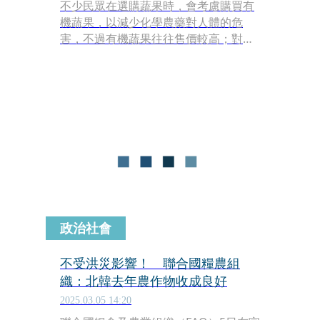
不少民眾在選購蔬果時，會考慮購買有
機蔬果，以減少化學農藥對人體的危
害，不過有機蔬果往往售價較高；對
此，營養師高敏敏指出，其實部分常見
蔬果「不用特別買有機」，農藥殘留量
也相對偏低，只要正確清洗，同樣能安
心食用。
政治社會
不受洪災影響！ 聯合國糧農組
織：北韓去年農作物收成良好
2025.03.05 14:20