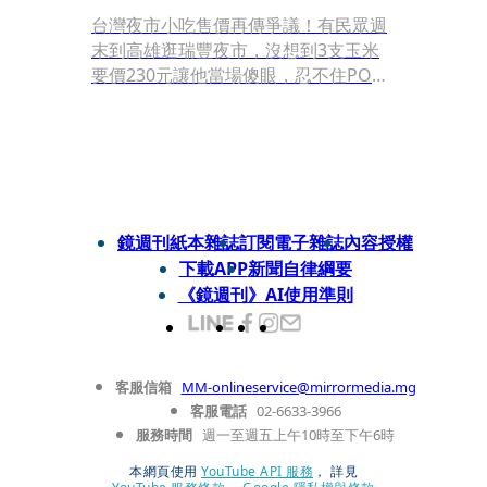
台灣夜市小吃售價再傳爭議！有民眾週
末到高雄逛瑞豐夜市，沒想到3支玉米
要價230元讓他當場傻眼，忍不住PO網
抱怨。不過遭指控的業者解釋，賣的玉
米經過篩選再依品種計價，加上運費成
本自然會反映在價格上。
鏡週刊紙本雜誌
訂閱電子雜誌
內容授權
下載APP
新聞自律綱要
《鏡週刊》AI使用準則
客服信箱
MM-onlineservice@mirrormedia.mg
客服電話
02-6633-3966
服務時間
週一至週五上午10時至下午6時
本網頁使用
YouTube API 服務
， 詳見