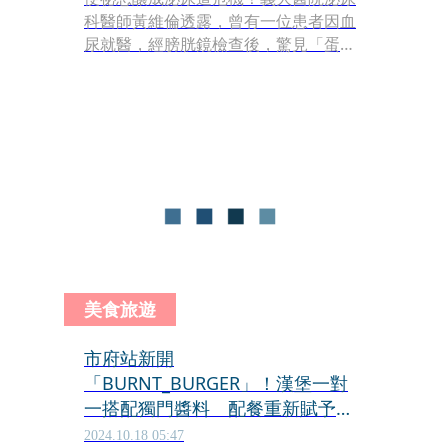
科醫師黃維倫透露，曾有一位患者因血
尿就醫，經膀胱鏡檢查後，驚見「蛋
花、海帶、玉米粒」等殘留物，長期便
祕引發的大腸憩室發炎，與膀胱形成廔
管，導致糞便誤入泌尿道，病患甚至
「尿出一條海帶」。
美食旅遊
市府站新開
「BURNT_BURGER」！漢堡一對
一搭配獨門醬料 配餐重新賦予美
食定義
2024.10.18 05:47