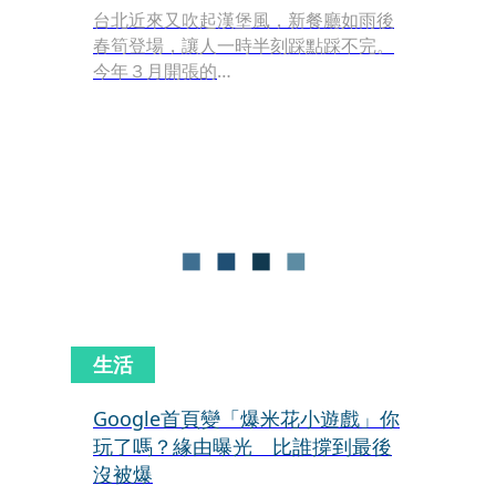
台北近來又吹起漢堡風，新餐廳如雨後
春筍登場，讓人一時半刻踩點踩不完。
今年３月開張的
「BURNT_BURGER_SOCIAL_CLUB」外
觀低調，藏身於市政府捷運站附近巷子
中，他們家的漢堡我歸類「細水長流」
派，看起來外表單純無華，內在卻細節
滿滿，品項不多，每項都是絕對耐吃的
長青款。
生活
Google首頁變「爆米花小遊戲」你
玩了嗎？緣由曝光 比誰撐到最後
沒被爆