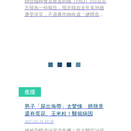
聯合國糧食及農業組織（FAO）5日在官
方發布一份報告，指北韓在去年多地雖
遭受洪災，不過農作物收成「總體良
好」。
生活
男子「尿出海帶」太驚悚 膀胱竟
還有蛋花、玉米粒！醫揭病因
2025.02.18 10:30
便祕恐釀成泌尿道危機！義大醫院泌尿