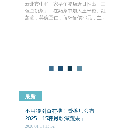
新北市中和一家早午餐店近日推出「三
色豆奶茶」，在奶茶中加入玉米粒、紅
蘿蔔丁與豌豆仁，每杯售價20元，主打
期間限定，店家甚至喊出「你可以不
喝，但你一定要請你的朋友喝！」的標
語，在網路上引發大量討論。
最新
不用特別買有機！營養師公布
2025「15種最乾淨蔬果」
2026.01.14 13:32