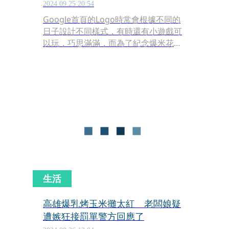
2024.09.25 20:54
Google首頁的Logo時常會根據不同的
日子設計不同樣式，有時還有小遊戲可
以玩，巧思滿滿，而為了紀念爆米花問
世，台灣時間25日，Google首頁的圖
示變成了爆米花，點進去還可以玩爆米
花互動遊戲，遊戲將可以玩到9月27日
上午11點59分止。
生活
高雄爆乳烤玉米攤太紅 老闆娘疑
遭嫉狂接罰單警方回應了