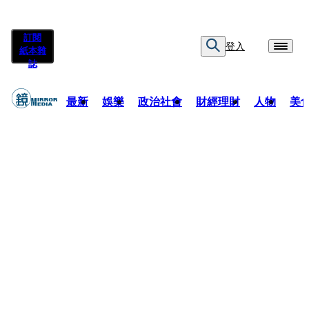
訂閱
登入
紙本雜
誌
最新
娛樂
政治社會
財經理財
人物
美