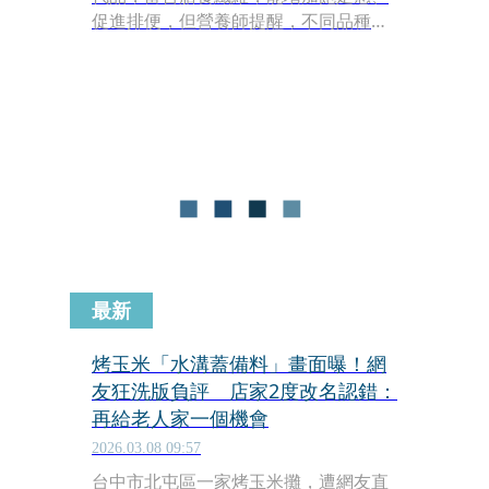
促進排便，但營養師提醒，不同品種玉
米對血糖的影響差異很大，若吃錯種類
或烹調方式不當，反而可能讓血糖飆
升。
最新
烤玉米「水溝蓋備料」畫面曝！網
友狂洗版負評 店家2度改名認錯：
再給老人家一個機會
2026.03.08 09:57
台中市北屯區一家烤玉米攤，遭網友直