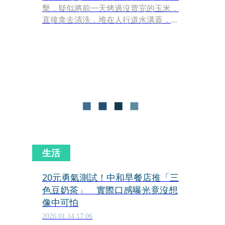
擊，疑似將前一天烤過沒賣完的玉米，
直接拿去清洗，堆在人行道水溝蓋，再
重新烹煮，引發爭議，並遭負評灌爆。
店家女兒先是將Google店家名稱改為
「放過老人家吧」，眼見網友批評不
斷，目前再改名為「承認錯誤，積極改
善」，希望消費者再給父母一次機會。
台中市食安處則表示，已完成錄案，將
依程序派員前往稽查。
生活
20元勇氣測試！中和早餐店推「三
色豆奶茶」 實際口感曝光竟沒想
像中可怕
2026.01.14 17:06