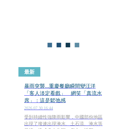
部大雨發生的機率，請注意雷擊及強陣
風，低窪地區請慎防積水，山區注意坍
方、落石及溪水暴漲。
最新
暴雨突襲…重慶餐廳瞬間變汪洋
「客人淡定看戲」 網笑「真流水
席」：這是鬆弛感
2026.07.30 16:44
受到持續性強降雨影響，中國部份地區
出現了接連出現淹水、土石流、淹水等