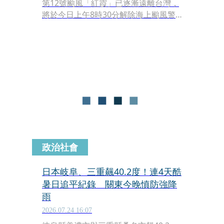
第12號颱風「紅霞」已逐漸遠離台灣，
將於今日上午8時30分解除海上颱風警
報。氣象粉專「台灣颱風論壇｜天氣特
急」分析指出，紅霞颱風獲得水氣支
援，預計今日上午有機會升格為中度颱
風，今日白天通過東沙島附近海域後，
預估將於週日（26日）凌晨登陸中國廣
東並逐漸消散。
政治社會
日本岐阜、三重飆40.2度！連4天酷
暑日追平紀錄 關東今晚慎防強降
雨
2026.07.24 16:07