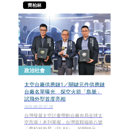
齊柏林
政治社會
太空台廠供應鏈1／關鍵元件供應鏈
台廠名單曝光 探空火箭「島脈」
試飛外型首度亮相
2026.08.05 07:28
台灣發展太空計畫帶動台廠布局全球太
空市場！本刊掌握，台灣首顆福衛八號
「齊柏林衛星（FS-8A）」的關鍵元