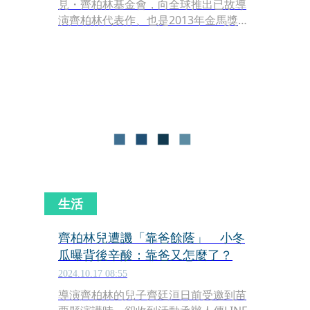
見・齊柏林基金會，向全球推出已故導
演齊柏林代表作、也是2013年金馬獎最
佳紀錄片《看見台灣》的英語配音版。
適逢齊柏林導演60歲冥誕，TaiwanPlus
藉此致敬，並邀全球觀眾共同見證台灣
壯闊地景的美麗與哀愁。
生活
齊柏林兒遭譏「靠爸餘蔭」 小冬
瓜曝背後辛酸：靠爸又怎麼了？
2024.10.17 08:55
導演齊柏林的兒子齊廷洹日前受邀到苗