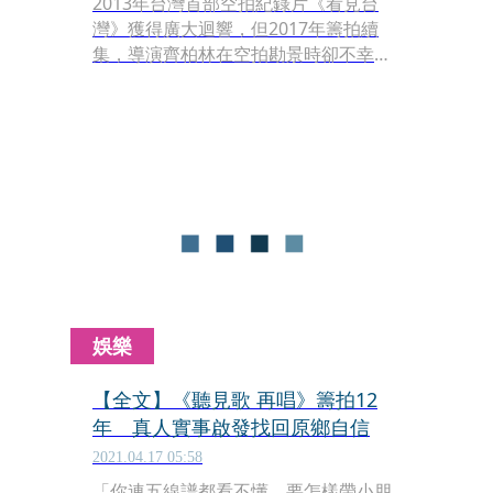
2013年台灣首部空拍紀錄片《看見台
灣》獲得廣大迴響，但2017年籌拍續
集，導演齊柏林在空拍勘景時卻不幸遇
空難身亡，《看見台灣II》也因此停
擺。在齊柏林逝世2週年前夕，看見・
齊柏林基金會今（8）日舉辦《看見台
灣》上映十週年暨《看見台灣III》發布
記者會，活動代言人黃子佼表示，「期
望透過齊導的視角，我們要有環境保育
的意識並展開實際行動。」尤其他自己
當了爸爸，更焦慮過去齊柏林視角下的
美麗台灣，下一代恐無緣得見。
娛樂
【全文】《聽見歌 再唱》籌拍12
年 真人實事啟發找回原鄉自信
2021.04.17 05:58
「你連五線譜都看不懂，要怎樣帶小朋