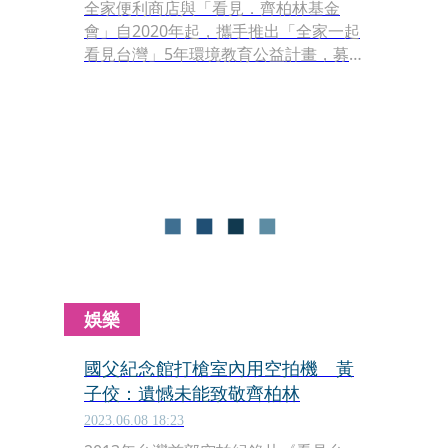
全家便利商店與「看見．齊柏林基金
會」自2020年起，攜手推出「全家一起
看見台灣」5年環境教育公益計畫，募
款用於支持四大環境計畫，分別以展
覽、影片公播、獎項、持續環境影像記
錄四種形式展開。透過全台逾4,200家門
市零錢捐善款，推動四大環境教育計
劃：「齊柏林空間-環境教育基地營」、
「小小齊柏林-看見台灣校園公播」、
「下一個齊柏林-飛閱環境紀錄獎」、
「繼續看見台灣-環境紀錄片拍攝」，今
年特別聯手視覺藝術家Alan Hong打造
的社群人氣網紅雲朵阿Q，自3月初於社
群網路合體齊柏林導演拍攝的16處台灣
娛樂
地景，進行環島旅行，引起網友關注。
國父紀念館打槍室內用空拍機 黃
子佼：遺憾未能致敬齊柏林
2023.06.08 18:23