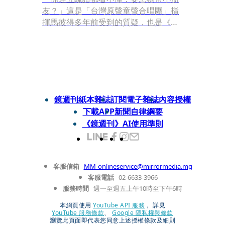
友？」這是「台灣原聲童聲合唱團」指
揮馬彼得多年前受到的質疑，也是《聽
見歌 再唱》裡偏鄉體育老師馬志翔的心
結。
鏡週刊紙本雜誌
訂閱電子雜誌
內容授權
下載APP
新聞自律綱要
《鏡週刊》AI使用準則
客服信箱
MM-onlineservice@mirrormedia.mg
客服電話
02-6633-3966
服務時間
週一至週五上午10時至下午6時
本網頁使用
YouTube API 服務
， 詳見
YouTube 服務條款
、
Google 隱私權與條款
瀏覽此頁面即代表您同意上述授權條款及細則