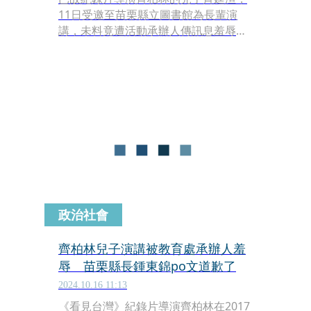
11日受邀至苗栗縣立圖書館為長輩演
講，未料竟遭活動承辦人傳訊息羞辱稱
「靠老爸餘蔭就能吃一輩子」，當場氣
憤走人。此事引發輿論熱議，就連苗栗
縣長鍾東錦也向他道歉，坦承「縣府螺
絲鬆了」，更表示會將相關人員進行懲
處。對此齊廷洹今（16日）回表示，原
本只是在臉書發文和親友討拍，沒想到
引起軒然大波，他也不希望有任何人被
懲處。
政治社會
齊柏林兒子演講被教育處承辦人羞
辱 苗栗縣長鍾東錦po文道歉了
2024.10.16 11:13
《看見台灣》紀錄片導演齊柏林在2017