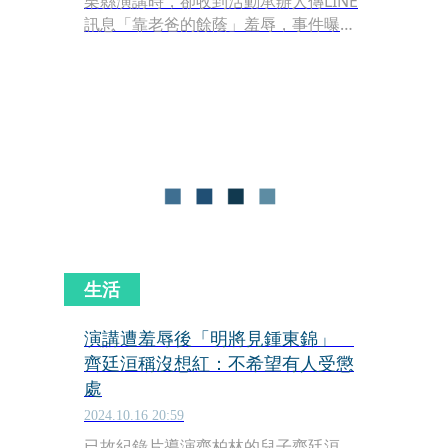
栗縣演講時，卻收到活動承辦人傳LINE
訊息「靠老爸的餘蔭」羞辱，事件曝光
引發熱議，苗栗縣政府教育處發新聞稿
道歉，並提到承辦人已請辭。繼承爸爸
殯葬事業的小冬瓜昨（16）日po文，提
到很多時候網友也許只看到所謂繼承光
環，卻不知道這背後曾走過什麼樣的心
酸與委屈。「若能將庇蔭的光環發揮影
響力，照顧好自己，又能夠幫助到身邊
的人，讓環境因為這份善意而變得更
好。靠爸又怎麼了？」
生活
演講遭羞辱後「明將見鍾東錦」
齊廷洹稱沒想紅：不希望有人受懲
處
2024.10.16 20:59
已故紀錄片導演齊柏林的兒子齊廷洹，