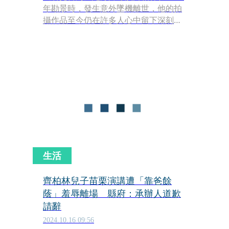
年勘景時，發生意外墜機離世，他的拍
攝作品至今仍在許多人心中留下深刻記
憶。近日他的兒子齊廷洹受邀到苗栗苗
栗縣立圖書館演講時，卻收到活動承辦
人傳LINE訊息「靠老爸的餘蔭就能吃一
輩子」羞辱，讓他不爽離場。苗栗縣長
鍾東錦今（16）日po文道歉，「在我所
掌理下的苗栗縣政府，竟然會有承辦人
對前來演說的講師說出如此無禮的話？
是我苗栗縣政府的螺絲鬆了」。
生活
齊柏林兒子苗栗演講遭「靠爸餘
蔭」羞辱離場 縣府：承辦人道歉
請辭
2024.10.16 09:56