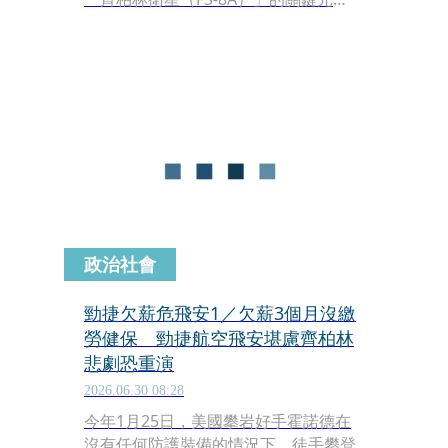
件，背後主要是由10多家台廠與國家太
空中心一起合作研發，而預計年底發射
的第2顆福八衛星FS-8B，其關鍵元件供
應商更高比例與齊柏林重疊，一條衛星
的台廠供應鏈已隱然成形。
政治社會
勁捷欠薪危飛安1／欠薪3個月沒繳
勞健保 勁捷航空飛安堪慮齊柏林
悲劇恐重演
2026.06.30 08:28
今年1月25日，美國攀岩好手霍諾德在
沒有任何防護裝備的情況下，徒手攀登