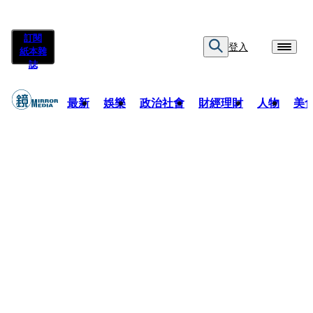
訂閱
登入
紙本雜
誌
最新
娛樂
政治社會
財經理財
人物
美