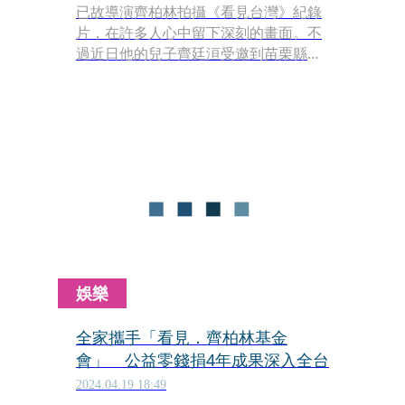
已故導演齊柏林拍攝《看見台灣》紀錄
片，在許多人心中留下深刻的畫面。不
過近日他的兒子齊廷洹受邀到苗栗縣立
圖書館演講時，卻收到活動承辦人傳
LINE訊息「靠老爸的餘蔭就能吃一輩
子」羞辱，讓他不爽離場。對此，苗栗
縣政府教育處昨（15）日晚間發新聞
稿，指徐姓承辦人深感抱歉，已提出請
辭，縣府評估該員行為十分不恰當，不
適任現有職務，同意請辭。
娛樂
全家攜手「看見．齊柏林基金
會」 公益零錢捐4年成果深入全台
2024.04.19 18:49