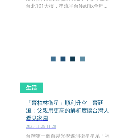
台北101大樓，串流平台Netflix全程直
播，吸引世界目光，也讓當時出動直升
機、搭載攝影團隊進行空拍的「勁捷航
空」一戰成名。但這間公司最近卻爆發
財務危機，不僅欠薪3個月，甚至連40
名員工的勞健保費都沒有繳、退休金亦
未提撥，還被員工提告背信、詐欺及侵
占。
生活
「齊柏林衛星」順利升空 齊廷
洹：父親用更高的解析度讓台灣人
看見家園
2025.11.29 11:28
台灣第一個自製光學遙測衛星星系「福