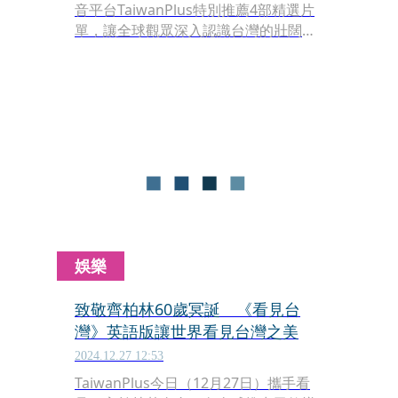
音平台TaiwanPlus特別推薦4部精選片
單，讓全球觀眾深入認識台灣的壯闊美
景與保育生態的努力，包括金馬獎最佳
紀錄片、齊柏林導演的《看見台灣
（Beyond Beauty: Taiwan From
Above）》英語配音國際版、生態紀錄
片《消失的紫斑蝶（Lost
Butterfly）》，以及TaiwanPlus原創自
製的《臺灣植味（Botanical
Wonders）》《我們的海（Our
Ocean）》。
娛樂
致敬齊柏林60歲冥誕 《看見台
灣》英語版讓世界看見台灣之美
2024.12.27 12:53
TaiwanPlus今日（12月27日）攜手看