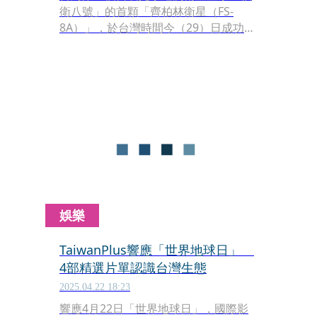
衛八號」的首顆「齊柏林衛星（FS-
8A）」，於台灣時間今（29）日成功發
射升空。齊柏林之子齊廷洹對此說，齊
柏林用更高的解析度，讓台灣人看見家
園。
娛樂
TaiwanPlus響應「世界地球日」
4部精選片單認識台灣生態
2025.04.22 18:23
響應4月22日「世界地球日」，國際影