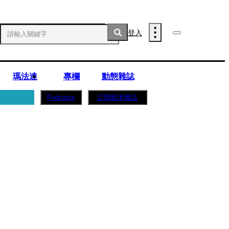
登入
瑪法達
專欄
動態雜誌
訂閱紙本雜誌
Podcasts