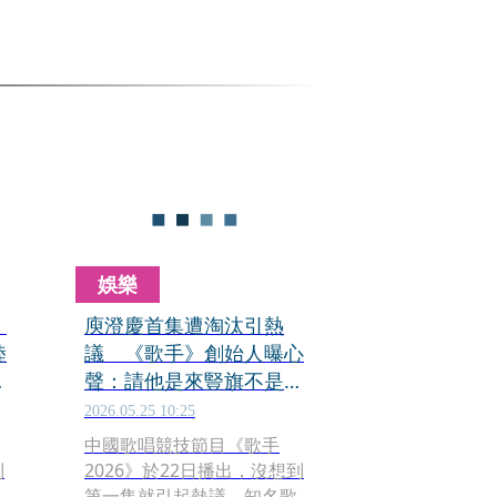
娛樂
！
庾澄慶首集遭淘汰引熱
陸
議 《歌手》創始人曝心
回
聲：請他是來豎旗不是來
爆冷的
2026.05.25 10:25
中國歌唱競技節目《歌手
到
2026》於22日播出，沒想到
第一集就引起熱議，知名歌