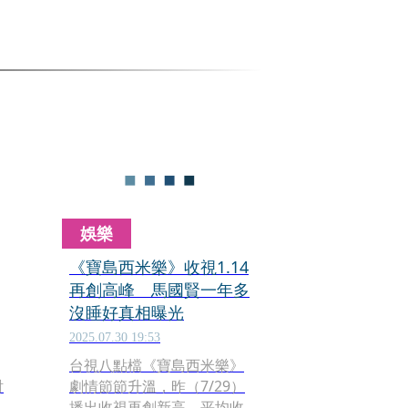
娛樂
《寶島西米樂》收視1.14
再創高峰 馬國賢一年多
沒睡好真相曝光
2025.07.30 19:53
台視八點檔《寶島西米樂》
討
劇情節節升溫，昨（7/29）
播出收視再創新高，平均收