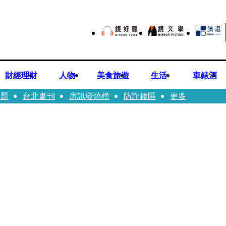
財經理財
人物
美食旅遊
生活
車錶酒
話題
台北畫刊
房訊發燒榜
防詐鏡區
更多