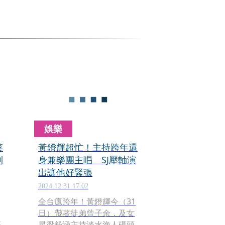
娛樂
菜
黃鐙輝超忙！主持跨年還
到
身兼樂團主唱 SJ壓軸演
出讓他好緊張
2024.12.31 17:02
全台瘋跨年！黃鐙輝今（31
日）帶著徒弟曾子余，及女
藝
星梁舒涵主持淡水漁人碼頭