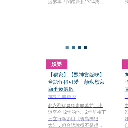
度盛事「閃耀新北1314跨河
煙火」將於12月31日在淡水
漁人碼頭、海關碼頭、八里
左岸盛大登場，音樂晚會將
由SUPER JUNIOR－L.S.S.
（利特、神童、始源）擔任
壓軸卡司，獻給新北市民最
震撼的舞台。
娛樂
【獨家】【眾神賞飯吃】
台語怪得可愛 顏永烈宮
廟爭邀飆歌
2023.11.08 05:58
2
顏永烈從幕後走向幕前，出
道至今12年的他，2年前接下
三立行腳節目《寶島神很
大》，但台語說得不是很輪