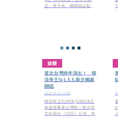
豆、曾子余、楊晴端出私藏
口袋名單，從古早味甜點到
傳統鹹食輪番上陣，讓「灶
咖女神」的頌樂她吃完一輪
後，選出最喜歡的食物竟是
珍珠奶茶跟擔仔麵。
娛樂
首次台灣跨年演出！ 韓
流帝王SJ-L.S.S.新北獨家
開唱
2024.11.12 13:09
2
韓流帝王SUPER JUNIOR又
有成員要來台灣啦！新北市
文化局今（12日）公布，年