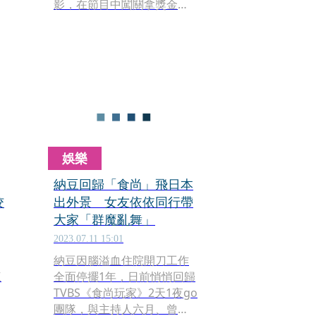
影，在節目中闖關拿獎金，
沒想到竟被阿松闖關成功，
輕鬆抱回10萬元家電大獎，
而這也是節目開播不到2個
月，首次被拿走最大獎，讓
小
梁赫群氣到跺腳不說，阿松
更是興奮大喊：「阿母，我
出運啦（台語）！」。
娛樂
納豆回歸「食尚」飛日本
佼
出外景 女友依依同行帶
大家「群魔亂舞」
2023.07.11 15:01
納豆因腦溢血住院開刀工作
三
全面停擺1年，日前悄悄回歸
TVBS《食尚玩家》2天1夜go
團隊，與主持人六月、曾子