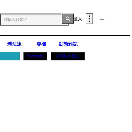
登入
瑪法達
專欄
動態雜誌
訂閱紙本雜誌
Podcasts