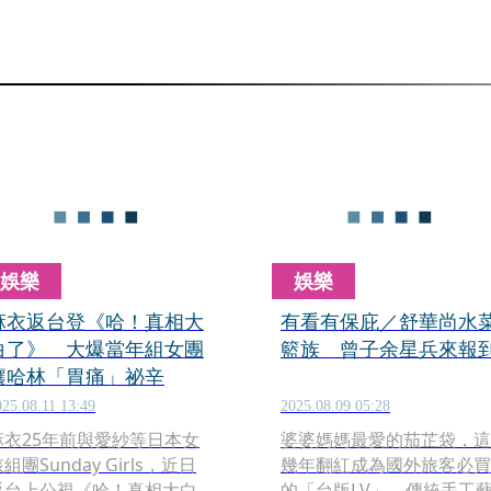
娛樂
娛樂
麻衣返台登《哈！真相大
有看有保庇／舒華尚水
白了》 大爆當年組女團
籃族 曾子余星兵來報
讓哈林「胃痛」祕辛
025.08.11 13:49
2025.08.09 05:28
麻衣25年前與愛紗等日本女
婆婆媽媽最愛的茄芷袋，這
組團Sunday Girls，近日
幾年翻紅成為國外旅客必買
返台上公視《哈！真相大白
的「台版LV」，傳統手工