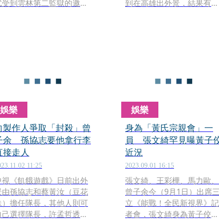
式受到雲林第二監獄的邀約
到在高雄出外景，結果有民
前往開講，與大家近距離分
眾拍下她在鏡頭前吃完東
享屬於他的星路歷程，侃侃
西，一轉身秒變臉的影片，
而談這一路從從「諧星」
影片曝光後，引來高達百萬
「綜藝」的印象，一直到奪
人觀看。如今她在名古屋特
下金鐘獎男配角。現場約400
集正式晉升主持，挑戰24
位收容人反應熱烈，開放問
時出國的超硬發揮精湛演
答時大家紛紛點歌，黃鐙輝
技，當街模仿日本人一秒變
笑著說：「反正我們也買不
聲，納豆和曾子余毫無招架
到劉德華的票，今天南港劉
之力，瞬間被收服。
娛樂
娛樂
德華唱給你聽！」現場清唱
劉德華經典歌曲〈冰雨〉
向製作人爭取「封殺」曾
身為「黃氏宗親會」一
〈練習〉給大家聽，最後還
子余 孫協志要他拿行李
員 張文綺罕見曝黃子
加碼自己的「板凳樂團」主
直接走人
近況
打歌曲〈殞落也帶不走我的
023.11.02 11:25
2023.09.01 16:15
勇敢〉鼓勵大家勇敢追夢！
中視《飢餓遊戲》日前出外
張文綺、王彩樺、馬力歐、
景由孫協志和蔡黃汝（豆花
曾子余今（9月1日）出席
妹）擔任隊長，其他人則可
立《能戰！全民新視界》記
自己選擇隊長，許孟哲透
者會，張文綺身為黃子佼