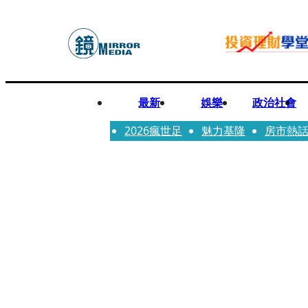
最新
娛樂
政治社會
2026瘋世足
魅力基隆
房市熱