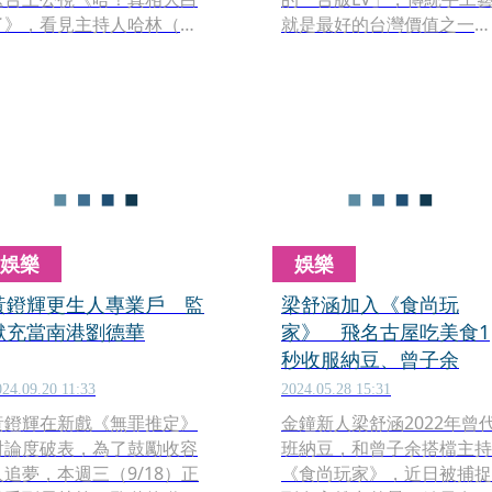
了》，看見主持人哈林（庾
就是最好的台灣價值之一。
澄慶）還笑說「哈林哥當年
（驕傲挺胸）不過拎著茄芷
幫我們錄音，那時候讓你胃
袋還這麼飛遜的，也只能是
痛了」。
舒華了。她接下節目《鑑定
師》主持棒，首集公開自家
豪宅，家裡掛滿美照，問她
是否常因此沉醉在自己的美
貌中？舒華搞笑說：「不用
看照片，每天早上起來看到
（鏡子裡的）自己，心情就
娛樂
娛樂
會非常好。謝謝上天（賜我
美貌）。」魔鏡啊魔鏡～世
黃鐙輝更生人專業戶 監
梁舒涵加入《食尚玩
界上誰最美麗？（壞皇后嘴
獄充當南港劉德華
家》 飛名古屋吃美食1
臉）
秒收服納豆、曾子余
024.09.20 11:33
2024.05.28 15:31
黃鐙輝在新戲《無罪推定》
金鐘新人梁舒涵2022年曾
討論度破表，為了鼓勵收容
班納豆，和曾子余搭檔主持
人追夢，本週三（9/18）正
《食尚玩家》，近日被捕捉