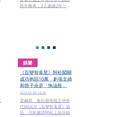
跨年晚會，3人連續2年一起
在淡水跨年，為了今天的晚
會，頂著寒風一早就到現場
彩排做準備。
娛樂
《百變智多星》阿松闖關
成功抱回10萬 虧張文綺
和曾子余是「拖油瓶」
2024.01.08 14:46
代
梁赫群、葉欣眉搭檔主持年
代MUCH《百變智多星》節
目，日前邀請阿松上節目錄