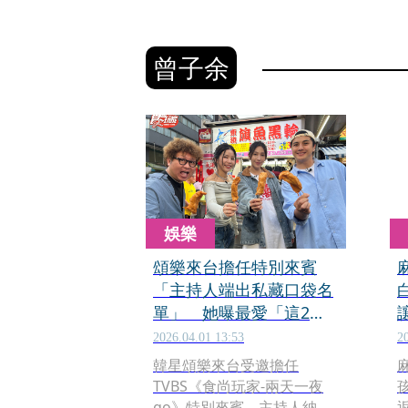
曾子余
娛樂
頌樂來台擔任特別來賓
「主持人端出私藏口袋名
單」 她曝最愛「這2
樣」
2026.04.01 13:53
2
韓星頌樂來台受邀擔任
TVBS《食尚玩家-兩天一夜
孩
go》特別來賓，主持人納