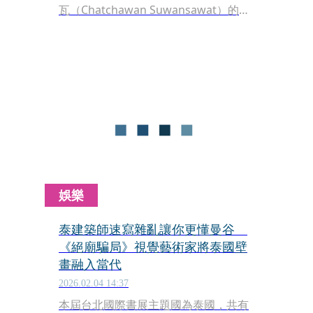
瓦（Chatchawan Suwansawat）的
《泰式街頭雜亂建築：建築師的 365 天
城市散步速寫手記》，屬於非常特別的
一場。由於他來台期間，與北農合作
「凌晨限定市場走讀」活動，北農特別
為他製作了一件宮廟背心。查猜萬先穿
上它參與主題廣場的座談活動，呈現了
他個人幽默的那一面。
娛樂
泰建築師速寫雜亂讓你更懂曼谷
《絕廟騙局》視覺藝術家將泰國壁
畫融入當代
2026.02.04 14:37
本屆台北國際書展主題國為泰國，共有