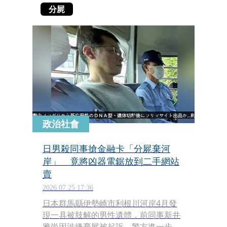
分屍
政治社會
日男殺同事搶金融卡「分屍棄河
岸」 竟將凶器電鋸放到二手網站
賣
2026.07.25 17:36
日本群馬縣伊勢崎市利根川河岸4月發
現一具被肢解的男性遺體，前同事新井
雅尚因涉嫌棄屍被起訴，警方進一步調