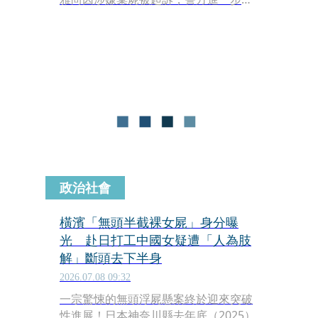
查，新井的電動圓鋸驗出受害者的
DNA，他還將鋸子拿到二手網站販賣。
政治社會
橫濱「無頭半截裸女屍」身分曝
光 赴日打工中國女疑遭「人為肢
解」斷頭去下半身
2026.07.08 09:32
一宗驚悚的無頭浮屍懸案終於迎來突破
性進展！日本神奈川縣去年底（2025）