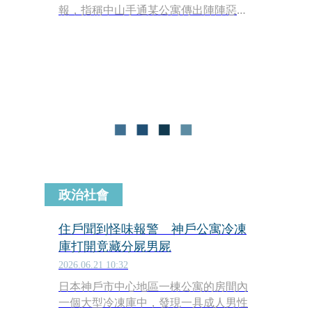
報，指稱中山手通某公寓傳出陣陣惡
臭，員警破門搜查後，赫然在3樓住處
的冷凍庫內發現一具遭肢解的男性遺
體，隨後依遺棄屍體罪嫌逮捕了死者的
前妻、50歲的望月亞紀。目前嫌犯已坦
承罪行，並透露涉案程度可能不單是棄
屍，警方正朝殺人罪名擴大偵辦。
政治社會
住戶聞到怪味報警 神戶公寓冷凍
庫打開竟藏分屍男屍
2026.06.21 10:32
日本神戶市中心地區一棟公寓的房間內
一個大型冷凍庫中，發現一具成人男性