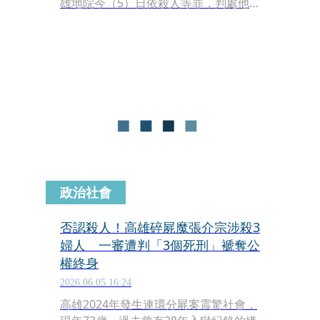
雄地院今（5）日依殺人等罪，判處他3
個死刑，而受害者家屬在宣判結束後，
突然衝上去打張介宗，法警立刻衝上前
排解。
政治社會
否認殺人！高雄碎屍魔張介宗涉殺3
婦人 一審遭判「3個死刑」褫奪公
權終身
2026.06.05 16:24
高雄2024年發生連環分屍案震驚社會，