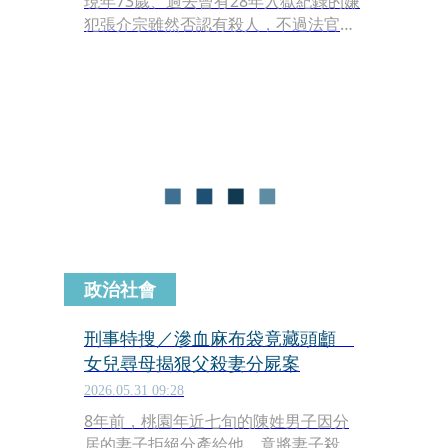
現年73歲、過去曾有28年入獄紀錄的嫌
犯張介宗雖然否認有殺人，不過法官仍
然認定他殺人事證明確，今（5）日依
照殺人等罪，判處張介宗3個死刑、褫
奪公權終身。
政治社會
刑事特搜／滲血麻布袋竟藏頭顱
女兒尋母揭狠父殺妻分屍案
2026.05.31 09:28
8年前，桃園年近七旬的陳姓男子因分
居的妻子拒絕分產給他，竟將妻子殺