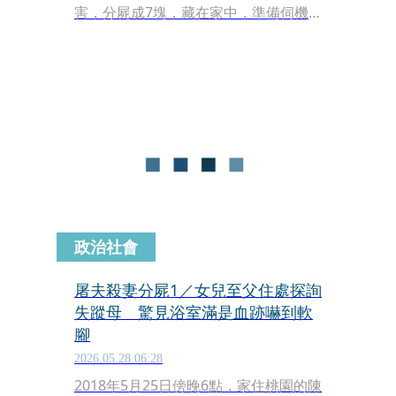
害，分屍成7塊，藏在家中，準備伺機
棄屍。與死者同住的女兒找不到母親，
趁父親就醫期間，入屋搜尋，在房裡發
現一個滲血的麻布袋，她十分害怕、不
敢打開，把麻布袋拿到警局求助，值班
女警打開後發現死者的頭顱，才讓命案
曝光。
政治社會
屠夫殺妻分屍1／女兒至父住處探詢
失蹤母 驚見浴室滿是血跡嚇到軟
腳
2026.05.28 06:28
2018年5月25日傍晚6點，家住桃園的陳