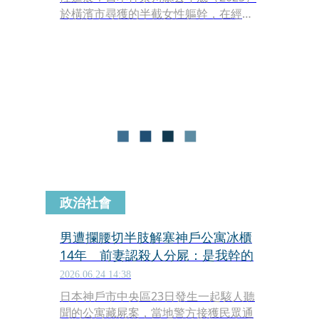
於橫濱市尋獲的半截女性軀幹，在經過
長時間的科學鑑識與身分追查後，日本
警方昨（7日）正式對外證實，該名死
者為旅居日本的45歲中國女子于小芳。
由於遺體切口狀態異常，檢警已將偵查
重心轉向人為肢解與惡意棄屍等重大犯
罪行為。
政治社會
男遭攔腰切半肢解塞神戶公寓冰櫃
14年 前妻認殺人分屍：是我幹的
2026.06.24 14:38
日本神戶市中央區23日發生一起駭人聽
聞的公寓藏屍案，當地警方接獲民眾通