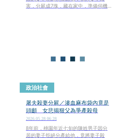
害，分屍成7塊，藏在家中，準備伺機
棄屍。與死者同住的女兒找不到母親，
趁父親就醫期間，入屋搜尋，在房裡發
現一個滲血的麻布袋，她十分害怕、不
敢打開，把麻布袋拿到警局求助，值班
女警打開後發現死者的頭顱，才讓命案
曝光。
政治社會
屠夫殺妻分屍／滲血麻布袋內竟是
頭顱 女悲揭狠父為爭產殺母
2026.05.28 06:28
8年前，桃園年近七旬的陳姓男子因分
居的妻子拒絕分產給他，竟將妻子殺