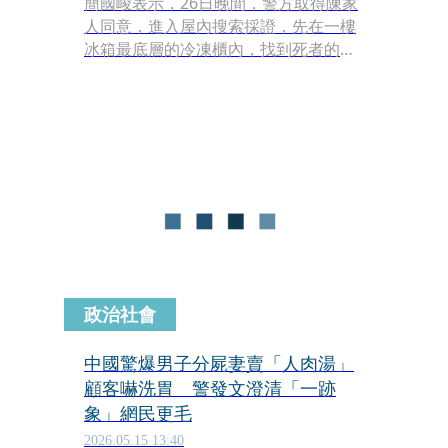
簡國峻表示，26日晚間，警方取得陳家
人同意，進入屋內搜索採證，先在一樓
冰箱最底層的冷凍櫃內，找到死者的內
臟組織，又在三樓倉庫內的塑膠整理箱
中，尋獲死者的四肢及軀幹，連頭顱在
內，一共發現七塊屍塊，並查扣陳男犯
案用的鐵鎚、料理刀。
政治社會
中國驚爆男子分屍妻賣「人肉湯」
顧客嚇洗胃 警發文澄清「一跡
象」網民更毛
2026.05.15 13:40