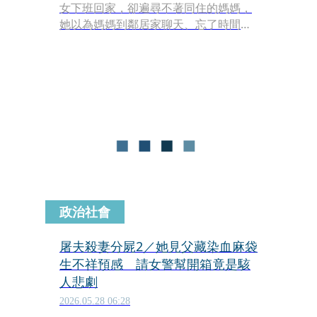
女下班回家，卻遍尋不著同住的媽媽，
她以為媽媽到鄰居家聊天、忘了時間，
便去電找人，沒想到媽媽的來電鈴聲竟
從客廳沙發傳來。
政治社會
屠夫殺妻分屍2／她見父藏染血麻袋
生不祥預感 請女警幫開箱竟是駭
人悲劇
2026.05.28 06:28