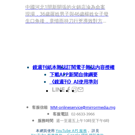
中國河北1間新開張的火鍋店淪為命案
現場，36歲羅姓男子與46歲楊姓女子發
生口角後，竟憤而持刀行兇導致對方當
場喪命。目前全案已進入偵辦程序，火
鍋店也已拉下鐵門暫停營業。未料，網
上卻瘋傳店主殺妻分屍還把肉煮給客人
吃，嚇得剛吃完火鍋的民眾跑去洗胃。
鏡週刊紙本雜誌
訂閱電子雜誌
內容授權
下載APP
新聞自律綱要
《鏡週刊》AI使用準則
客服信箱
MM-onlineservice@mirrormedia.mg
客服電話
02-6633-3966
服務時間
週一至週五上午10時至下午6時
本網頁使用
YouTube API 服務
， 詳見