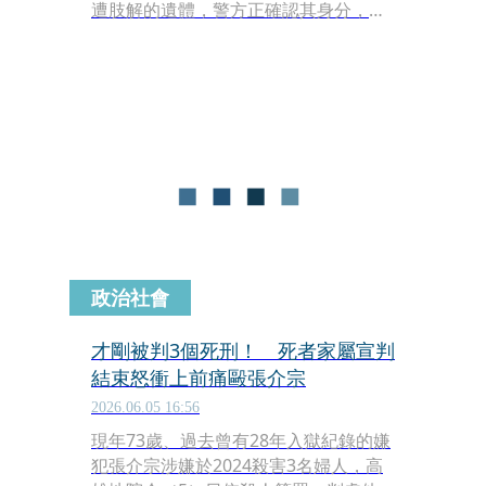
遭肢解的遺體，警方正確認其身分，並
認為可能涉及刑事案件，持續調查詳細
經過。
政治社會
才剛被判3個死刑！ 死者家屬宣判
結束怒衝上前痛毆張介宗
2026.06.05 16:56
現年73歲、過去曾有28年入獄紀錄的嫌
犯張介宗涉嫌於2024殺害3名婦人，高