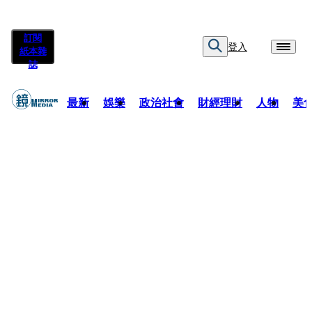
訂閱
登入
紙本雜
誌
最新
娛樂
政治社會
財經理財
人物
美