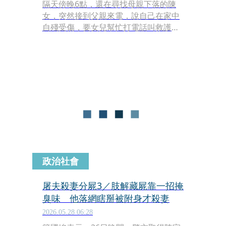
隔天傍晚6點，還在尋找母親下落的陳
女，突然接到父親來電，說自己在家中
自殘受傷，要女兒幫忙打電話叫救護
車；陳女急忙撥打119後，騎車趕往父
親住處，抵達時見父親已搭上救護車，
準備前往醫院。
政治社會
屠夫殺妻分屍3／肢解藏屍靠一招掩
臭味 他落網瞎掰被附身才殺妻
2026.05.28 06:28