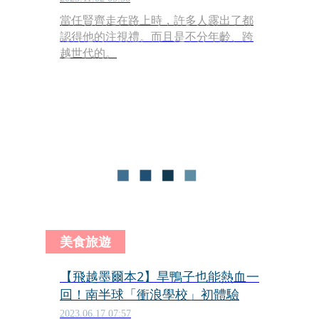
當任賢齊走在路上時，許多人露出了都
認得他的注視禮。而且是不分年齡、跨
越世代的。
美食旅遊
【飛越墨爾本2】旱鴨子也能熱血一
回！南半球「衝浪學校」初體驗
2023.06.17 07:57