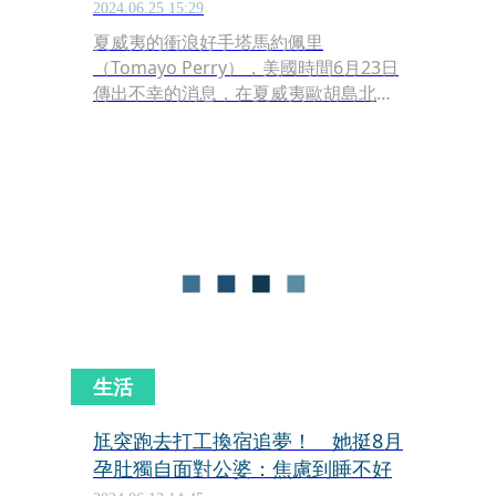
2024.06.25 15:29
夏威夷的衝浪好手塔馬約佩里
（Tomayo Perry），美國時間6月23日
傳出不幸的消息，在夏威夷歐胡島北岸
的海灘擔任救生員的休息空檔時發生意
外，遭到鯊魚攻擊不幸身亡。
生活
尪突跑去打工換宿追夢！ 她挺8月
孕肚獨自面對公婆：焦慮到睡不好