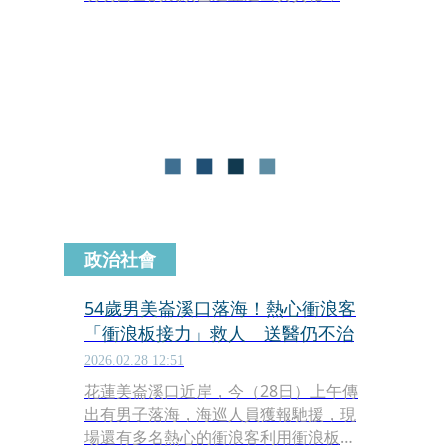
動部卻以他們的成績未達奪牌標準而不
派員參賽，阻擋他們出戰亞運。正反意
見的網友在社群掀起論戰，曾代表台灣
參加巴黎奧運的田徑名將彭名揚則貼出
本次攀岩協會的遴選標準，直言：「現
在就是你們根本連國內遴選標準都沒達
到，到底是要爭什麼啦」。
政治社會
54歲男美崙溪口落海！熱心衝浪客
「衝浪板接力」救人 送醫仍不治
2026.02.28 12:51
花蓮美崙溪口近岸，今（28日）上午傳
出有男子落海，海巡人員獲報馳援，現
場還有多名熱心的衝浪客利用衝浪板幫