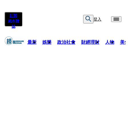
訂閱
登入
紙本雜
誌
最新
娛樂
政治社會
財經理財
人物
美