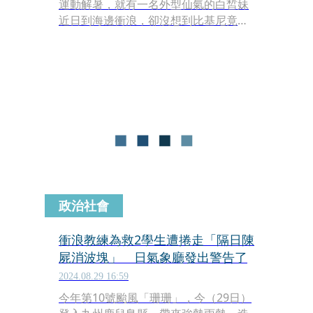
運動解暑，就有一名外型仙氣的白皙妹
近日到海邊衝浪，卻沒想到比基尼竟被
沖走成海廢，一旁疑似是教練的男子情
急之下，直接用雙手緊貼幫她遮奶，畫
面一曝光，引發大票網友暴動。
政治社會
衝浪教練為救2學生遭捲走「隔日陳
屍消波塊」 日氣象廳發出警告了
2024.08.29 16:59
今年第10號颱風「珊珊」，今（29日）