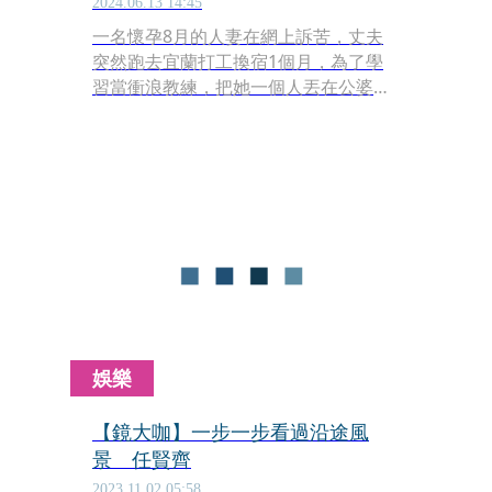
2024.06.13 14:45
一名懷孕8月的人妻在網上訴苦，丈夫
突然跑去宜蘭打工換宿1個月，為了學
習當衝浪教練，把她一個人丟在公婆
家，現在又改口之後要定居宜蘭，讓她
不知道如何是好。文章曝光，網友紛紛
建議應該讓公婆知情，掀起熱烈討論。
娛樂
【鏡大咖】一步一步看過沿途風
景 任賢齊
2023.11.02 05:58