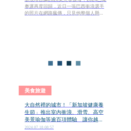
奧運再度回歸，近日一張巴西衝浪選手
的照片在網路瘋傳，只見他整個人懸空
「站立」，彷彿站在雲上，而衝浪板在
他身後約1公尺處，讓不少人懷疑自己
的眼睛，也有人懷疑是否透過後製合
成，但這張可是真真實實由現場攝影記
者捕捉到的精采瞬間。
美食旅遊
大自然裡的城市！「新加坡健康養
生節」推出室內衝浪、滑雪、高空
美景瑜伽等逾百項體驗 讓你越玩
越健康
2024.07.18 08:57