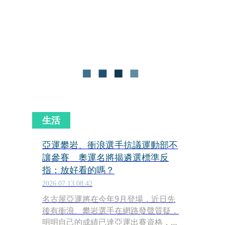
型西班牙獵犬到大型拉不拉多，各式品
種的狗狗紛紛穿上繽紛救生衣登板挑
戰，吸引數百名觀眾在現場熱情歡呼，
為乘風破浪的狗狗們加油打氣。
生活
亞運攀岩、衝浪選手抗議運動部不
讓參賽 奧運名將揭遴選標準反
指：放好看的嗎？
2026.07.13 08:42
名古屋亞運將在今年9月登場，近日先
後有衝浪、攀岩選手在網路發聲質疑，
明明自己的成績已達亞運出賽資格，運