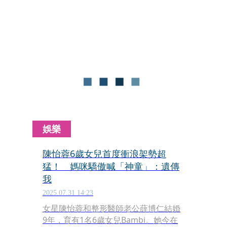
忙救人，海巡人員和衝浪客奮力將落水
男子拉上岸，並實施CPR，但這名54歲
的男子已沒有呼吸心跳，經送醫仍宣告
不治。
娛樂
陳怡蓉6歲女兒首度衝浪架勢超
猛！ 媽咪驕傲喊「神童」：遺傳
我
2025.07.31 14:23
女星陳怡蓉和整形醫師老公薛博仁結婚
9年，育有1名6歲女兒Bambi。她今在