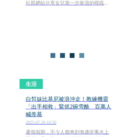
社群網站分享女兒第一次衝浪的模樣，
架式100分堪稱完美，讓她驕傲稱女兒
「神童」，還笑稱是遺傳她的運動細
胞。
生活
白皙妹比基尼被浪沖走！教練機靈
「出手相救」緊抓2碗雪酪 百萬人
喊羨慕
2025.07.29 16:50
暑假假期，不少人都會到海邊從事水上