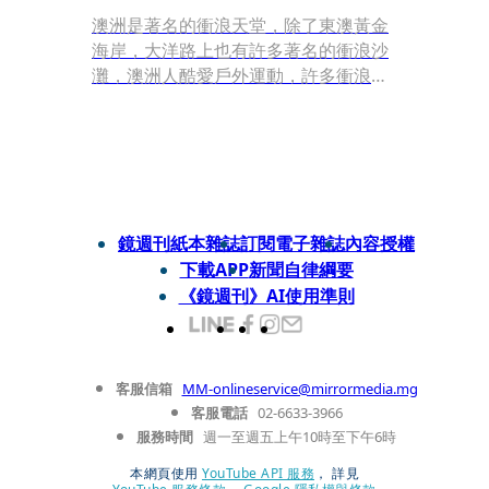
澳洲是著名的衝浪天堂，除了東澳黃金
海岸，大洋路上也有許多著名的衝浪沙
灘，澳洲人酷愛戶外運動，許多衝浪客
從小就拿著板子與浪為伍。出發當日，
當地氣溫只有攝氏12度，天空飄著毛毛
細雨，前一晚還僥倖抱持衝浪課會取消
的心情入睡，沒想到這點小雨根本阻止
不了澳洲人的熱血，早晨7點準時出
發。
鏡週刊紙本雜誌
訂閱電子雜誌
內容授權
下載APP
新聞自律綱要
《鏡週刊》AI使用準則
客服信箱
MM-onlineservice@mirrormedia.mg
客服電話
02-6633-3966
服務時間
週一至週五上午10時至下午6時
本網頁使用
YouTube API 服務
， 詳見