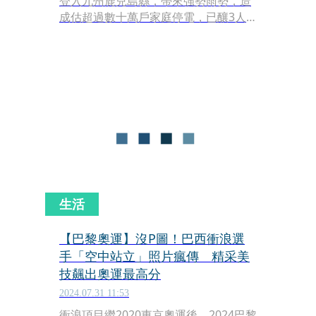
登入九州鹿兒島縣，帶來強勢雨勢，造
成估超過數十萬戶家庭停電，已釀3人
死亡、82人受傷、1人失蹤，而神奈川
縣也發生一起男子被海浪捲走意外，該
教練為了將學生救上岸，意外遭沖走。
生活
【巴黎奧運】沒P圖！巴西衝浪選
手「空中站立」照片瘋傳 精采美
技飆出奧運最高分
2024.07.31 11:53
衝浪項目繼2020東京奧運後，2024巴黎