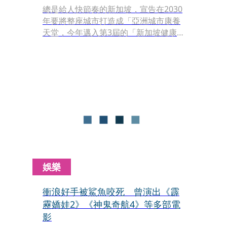
總是給人快節奏的新加坡，宣告在2030
年要將整座城市打造成「亞洲城市康養
天堂，今年邁入第3屆的「新加坡健康
養生節（Wellness Festival
Singapore）」已為這項計劃預作暖
身，從即日起至7月21日在新加坡各個
地標景點與空間舉辦超過120項集結瑜
伽、拳擊、森林浴、室內衝浪及滑雪、
藝術治療、光療與頻率療法等體驗課
程，讓遊客來到新加坡除了能享受這座
亞洲國際都會繽紛多樣的文化魅力、特
色美食，現在也能放鬆身心靈，重新恢
復能量。
娛樂
衝浪好手被鯊魚咬死 曾演出《霹
靂嬌娃2》《神鬼奇航4》等多部電
影