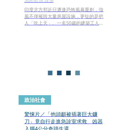
2026.05.16 14:56
印度北方邦近日遭逢恐怖風暴重創，強
風不僅摧毀大量房屋設施，更扯的是把
人「吹上天」。一名50歲的建築工人南
赫（Nanhe Khan）在加固鐵皮棚屋
時，因狂風力道過猛，竟連人帶棚被帶
往約50公尺（約16層樓高）的高空。南
赫隨後從空中重摔而下，卻奇蹟式地與
死神擦身而過。
政治社會
驚悚片／「他頭顱被插著巨大鐮
刀」竟自行走進急診室求救 凶器
入腦4公分奇蹟生還