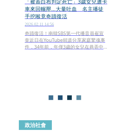
「被蓋白布判定死亡」3歲女兒遭卡
車來回輾壓...大量吐血 名主播徒
手挖喉竟奇蹟復活
2026.02.11 14:56
奇蹟復活！南韓SBS第一代播音員崔宣
奎近日在YouTube頻道分享家庭驚魂事
件，34年前，年僅3歲的女兒在巷弄中
遭搬家卡車輾壓，當場失去意識並大量
吐血，被醫護人員初步判定死亡，一度
被蓋上白布。崔宣奎表示，夫妻倆在絕
望中仍將女兒緊急送醫，最終女兒奇蹟
生還。
政治社會