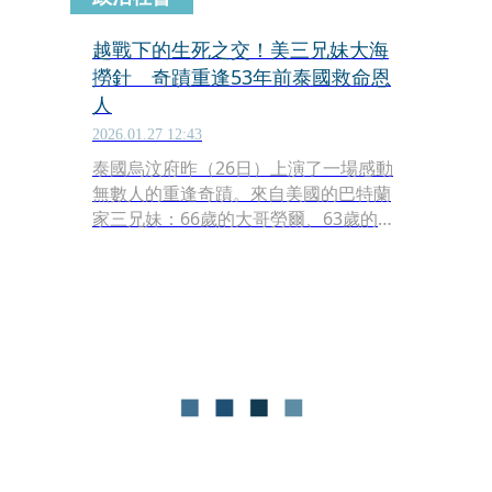
越戰下的生死之交！美三兄妹大海
撈針 奇蹟重逢53年前泰國救命恩
人
2026.01.27 12:43
泰國烏汶府昨（26日）上演了一場感動
無數人的重逢奇蹟。來自美國的巴特蘭
家三兄妹：66歲的大哥勞爾、63歲的二
姊麗莎以及62歲的小弟馬克，懷抱著僅
存的一絲希望，跨越重洋回到泰國，只
為了尋找1位53年前在越戰期間對他們
有救命之恩的泰國男子「阿潘
（Poon）」。儘管這場尋人任務被視為
大海撈針，甚至機會渺茫，但在當地媒
體與市長的熱心協助下，這份橫跨半世
紀的恩情終於得以延續。