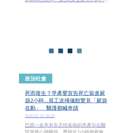
碎與煎熬，卻始終沒有放棄希望，如今
終於傳出好消息。狗狗Chong日前在距
離原住家足足有1033公里外的卡車休息
站被幸運尋獲，這場跨越千里的溫馨重
逢，也鼓舞了許多同樣在尋找失蹤寵物
的家庭。
政治社會
死而復生？早產嬰宣告死亡裝進屍
袋2小時...員工送殯儀館驚見「屍袋
在動」 醫護都喊奇蹟
2026.07.22 18:29
巴西一名患有先天性疾病的早產兒在醫
院突發心肺驟停，歷經近1小時搶救無