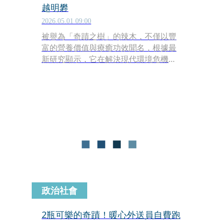
越明礬
2026.05.01 09:00
被譽為「奇蹟之樹」的辣木，不僅以豐
富的營養價值與療癒功效聞名，根據最
新研究顯示，它在解決現代環境危機上
也有驚人突破，能有效過濾自來水中超
過98%的塑膠微粒。1項由巴西與英國科
學家組成的團隊今年4月發表研究指
出，這種生長快速的樹木種子萃取物，
在淨化飲用水塑膠微粒表現上，完全不
亞於目前常用的工業化學物質。
政治社會
2瓶可樂的奇蹟！暖心外送員自費跑