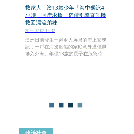
救家人！澳13歲少年「海中獨泳4
小時」回岸求援 奇蹟引導直升機
救回漂流弟妹
2026.02.03 16:32
澳洲日前發生一起令人屏息的海上驚魂
記，一戶在海邊度假的家庭意外遭強風
捲入外海。年僅13歲的長子在危急時刻
展現驚人意志，獨自一人在波濤洶湧的
大海中游了4公里、長達4小時回到岸邊
求援，最終成功引導搜救人員救回受困
於14公里外、命懸一線的母親與2名年
幼弟妹。
政治社會