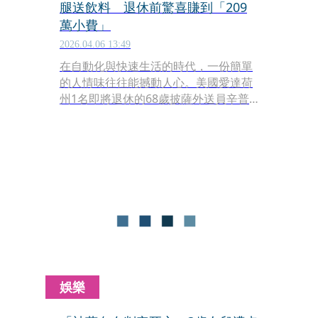
腿送飲料 退休前驚喜賺到「209
萬小費」
2026.04.06 13:49
在自動化與快速生活的時代，一份簡單
的人情味往往能撼動人心。美國愛達荷
州1名即將退休的68歲披薩外送員辛普
森（Dan Simpson），日前因為一個平
凡卻充滿溫度的舉動，意外在網路上掀
起全球募款浪潮，不僅讓他獲封為「全
民英雄」，更意外為自己賺進了超過6
萬5,295美元（約新台幣209萬元）「驚
喜退休金」。
娛樂