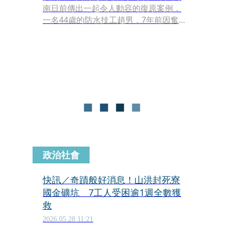
南日前傳出一起令人動容的復原案例，
一名44歲的防水技工趙男，7年前因奮
不顧身搶救受困高處的幼童，不幸摔成
重傷並被醫生判定為終身植物人。然
而，趙男的妻子宋女始終拒絕向命運妥
協，在長達數年的悉心照料下，更透過
日復一日「用嘴咬腳趾」的奇特神經刺
激法，成功將處於深度昏迷的丈夫拉回
現實世界。
政治社會
快訊／奇蹟般好消息！山洪封死寮
國金礦坑 7工人受困逾1週全數獲
救
2026.05.28 11:21