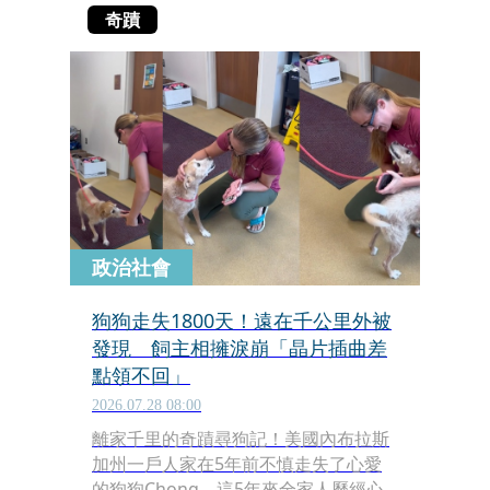
奇蹟
政治社會
狗狗走失1800天！遠在千公里外被
發現 飼主相擁淚崩「晶片插曲差
點領不回」
2026.07.28 08:00
離家千里的奇蹟尋狗記！美國內布拉斯
加州一戶人家在5年前不慎走失了心愛
的狗狗Chong。這5年來全家人歷經心