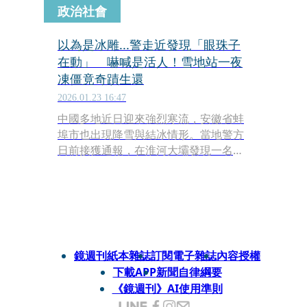
政治社會
以為是冰雕...警走近發現「眼珠子
在動」 嚇喊是活人！雪地站一夜
凍僵竟奇蹟生還
2026.01.23 16:47
中國多地近日迎來強烈寒流，安徽省蚌
埠市也出現降雪與結冰情形。當地警方
日前接獲通報，在淮河大壩發現一名長
時間站立不動的「人影」，靠近後才驚
覺竟是一名因嚴重失溫而僵住的女子，
隨即展開救援，所幸經送醫治療後，生
命狀況穩定。
鏡週刊紙本雜誌
訂閱電子雜誌
內容授權
下載APP
新聞自律綱要
《鏡週刊》AI使用準則