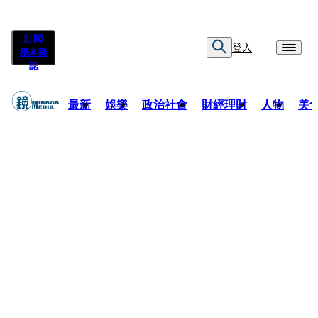
訂閱
登入
紙本雜
誌
最新
娛樂
政治社會
財經理財
人物
美