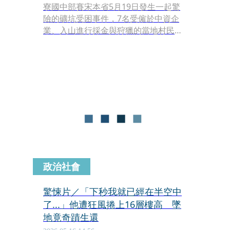
寮國中部賽宋本省5月19日發生一起驚
險的礦坑受困事件，7名受僱於中資企
業、入山進行採金與狩獵的當地村民，
因暴雨引發山洪與土石流封堵坑道出
口，自20日起受困於偏遠的隆境縣金礦
洞穴中。這場與時間賽跑的搜救任務牽
動國際目光，當年曾參與2018年泰國
「睡美人洞」野豬足球隊奇蹟救援的頂
尖國際團隊再度攜手挑戰，歷經多日涉
險挺進，終於在昨（27 日）晚間傳出全
數生還的振奮好消息。
政治社會
驚悚片／「下秒我就已經在半空中
了...」他遭狂風捲上16層樓高 墜
地竟奇蹟生還