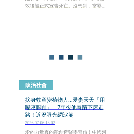
效後被正式宣告死亡。沒想到，當嬰兒
遺體被運送至殯儀館後，工作人員竟發
現屍袋內出現動靜，這名奇蹟生還的男
嬰隨後被緊急送回加護病房繼續接受治
療。
政治社會
捨身救童變植物人...愛妻天天「用
嘴咬腳趾」 7年後他奇蹟下床走
路！近況曝光網淚崩
2026.07.06 13:02
愛的力量真的能創造醫學奇蹟！中國河