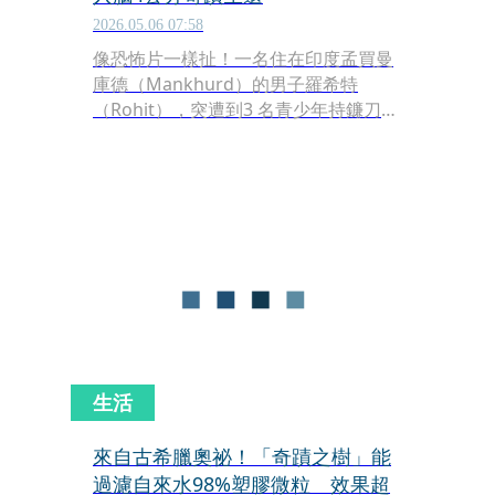
2026.05.06 07:58
像恐怖片一樣扯！一名住在印度孟買曼
庫德（Mankhurd）的男子羅希特
（Rohit），突遭到3 名青少年持鐮刀襲
擊，然而他竟在頭部「插著一把大刀」
的情況下，意識清醒地自行走進急診室
求醫。這駭人的景象被目擊者拍下並上
傳至社群平台，隨即引發全球網友瘋
傳。
生活
來自古希臘奧祕！「奇蹟之樹」能
過濾自來水98%塑膠微粒 效果超