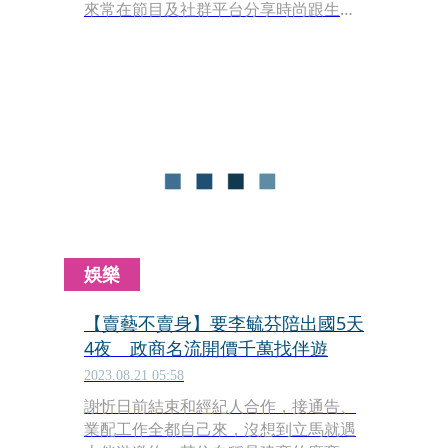
來常在節目及社群平台分享時尚跟生
活，受到許多粉絲喜愛，即使已經是1
個孩子的媽，依舊保養得宜，逆齡美貌
完全看不出實際年紀，甚至越來越年
輕。3月23日將迎來41歲的宋米秦，近
來帶著女兒Ellie去飛到香港過生日，並
且在迪士尼一圓公主夢，而在生日前
夕，演藝圈好閨密李毓芬、王思平也特
地回台祕密幫她慶生，不但如此，宋米
秦還公布一個重大喜訊！就是睽違2年
多將回歸歌壇，推出全新個人單曲。
娛樂
【賣藝不賣身】要李毓芬陪出國5天
4夜 政商名流開價千萬找伴遊
2023.08.21 05:58
謝忻日前結束和經紀人合作，接通告、
業配工作全都自己來，沒想到立馬就遇