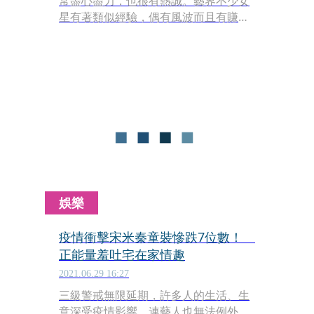
常盡心盡力，也很有熱誠。藝界不少女
星有著類似經驗，偶有風波而且有賺有
賠。
娛樂
疫情衝擊宋米秦童裝慘跌7位數！
正能量羞吐宅在家情趣
2021.06.29 16:27
三級警戒無限延期，許多人的生活、生
意深受疫情影響，連藝人也無法例外。