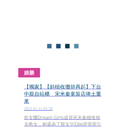
節，往往因此惹出麻煩。李蒨蓉日前就
被爆料跟品牌合作產品所拍攝的照片沒
付費，還用在臉書上，同樣因自創品牌
出包的還有王力宏等人。
娛樂
【獨家】【斜槓收攤拚再起】下台
中親自站櫃 宋米秦童裝店捲土重
來
2022.01.12 05:58
前女團Dream Girls成員宋米秦婚後相
夫教女，她還為了幫女兒Ellie穿搭而引