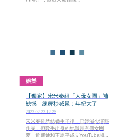
「BLACKPINK」的夯歌《Pink
Venom》，4位媽媽利用平常帶小孩、
煮飯、做家務的空閒時間練習，努力過
程全記錄下來。宋米秦透露，會有這樣
的idea，是之前看了一個韓國綜藝節
目，節目中將歌手與非歌手身分的藝人
全部放在一起，並組了一個限時的團
體，於是向好姐妹王思平提出組團跳舞
的想法。
娛樂
【獨家】宋米秦組「人母女團」補
缺憾 練舞秒喊累：年紀大了
2023.02.23 12:25
宋米秦雖然結婚生子後，已經減少演藝
作品，但歌手出身的她還是有個女團
夢，近期她和王思平成立YouTube頻