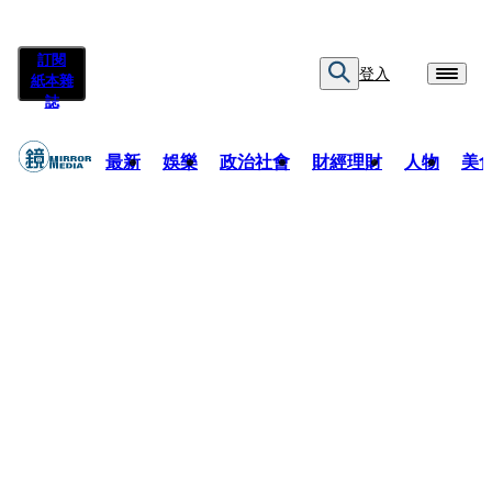
訂閱
登入
紙本雜
誌
最新
娛樂
政治社會
財經理財
人物
美