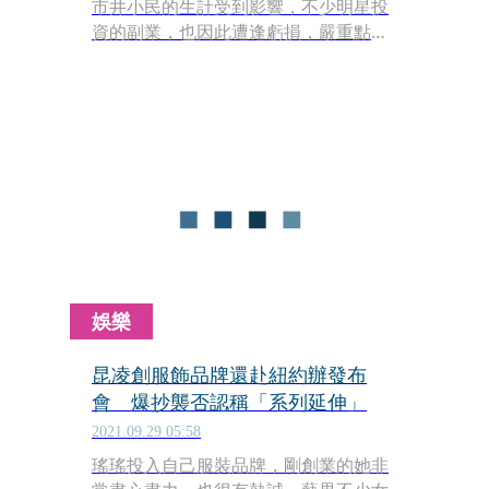
市井小民的生計受到影響，不少明星投
資的副業，也因此遭逢虧損，嚴重點甚
至因此倒閉，宋米秦引進韓國童裝沒幾
個月，就遇到疫情爆發，虧損數十萬，
就連周杰倫的知名義法餐廳，也在疫情
間收攤。
娛樂
昆凌創服飾品牌還赴紐約辦發布
會 爆抄襲否認稱「系列延伸」
2021.09.29 05:58
瑤瑤投入自己服裝品牌，剛創業的她非