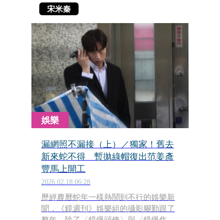
宋米秦
娛樂
漏網照不漏接（上）／獨家！舊去
新來蛇不得 暫拋綠帽復出范姜彥
豐馬上開工
2026.02.18 06:28
歷經農曆蛇年一樣熱鬧到不行的娛樂新
聞，《鏡週刊》娛樂組的攝影腳勤跟了
整年，除了〈鏡爆頭條〉與〈鏡爆焦