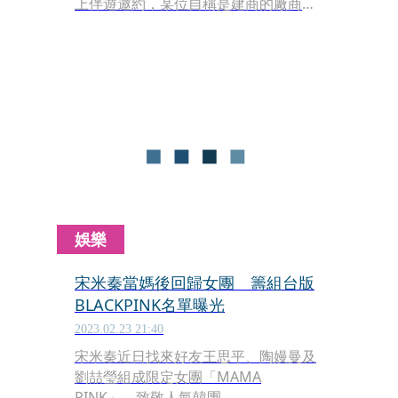
上伴遊邀約，某位自稱是建商的廠商先
說想找她業配合作，最後才表明其實是
要找伴遊，開出40萬價碼，遭謝忻一口
回絕。
娛樂
宋米秦當媽後回歸女團 籌組台版
BLACKPINK名單曝光
2023.02.23 21:40
宋米秦近日找來好友王思平、陶嫚曼及
劉喆瑩組成限定女團「MAMA
PINK」，致敬人氣韓團