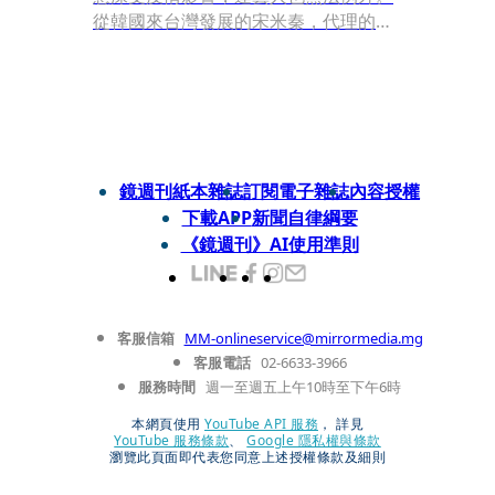
從韓國來台灣發展的宋米秦，代理的韓
國童裝實體店面業績慘跌高達7位數，
但她從正面思考，與老公、女兒下廚當
成防疫日常情趣，喊話說：「我們可以
度過的！加油！」
鏡週刊紙本雜誌
訂閱電子雜誌
內容授權
下載APP
新聞自律綱要
《鏡週刊》AI使用準則
客服信箱
MM-onlineservice@mirrormedia.mg
客服電話
02-6633-3966
服務時間
週一至週五上午10時至下午6時
本網頁使用
YouTube API 服務
， 詳見
YouTube 服務條款
、
Google 隱私權與條款
瀏覽此頁面即代表您同意上述授權條款及細則