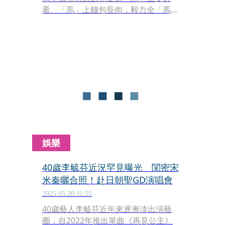
看、「馬」上錢包長肉，毅力全「馬」
走，未來一「馬」當先，爽事自己
「騎」來就對了！
娛樂
40歲李毓芬近況罕見曝光 閨密宋
米秦曬合照！赴日朝聖GD演唱會
2025.05.20 11:55
40歲藝人李毓芬近年來逐漸淡出演藝
圈，自2022年推出單曲《再見公主》