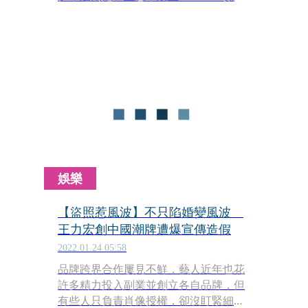
道，全新企劃就是找來陶嫚曼、劉喆
瑩，4位都是人母的女星成立全新女團
「Mama Pink」。
娛樂
【盜照惹風波】不只陷婚變風波
王力宏創中國潮牌遭爆宣傳造假
2022.01.24 05:58
品牌跨界合作屢見不鮮，藝人近年也花
許多精力投入副業並創立各自品牌，但
有些人只負責肖像授權，卻沒盯緊細