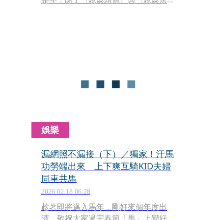
點〉，還有一幅幅不忍拋棄的狗仔漏網
畫面，歲末年終實在很想跟讀者們好好
分享一波～
娛樂
漏網照不漏接（下）／獨家！汗馬
功勞端出來 上下爽互騎KID夫婦
同車共馬
2026.02.18 06:28
趁著即將邁入馬年，剛好來個年度出
清，敬祝大家過完春節「馬」上變好