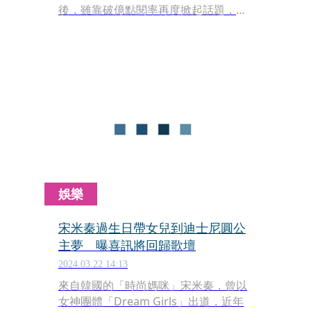
後，雖靠破億點閱率再度掀起話題，但
她仍鮮少公開露面，也很少更新社群，
曾一度傳出隱婚消息。近日她的閨密宋
米秦在臉書發文，曝光兩人一同飛往日
本東京，參加韓星G-Dragon的演唱
會，不僅罕見曝光李毓芬近照，也讓粉
絲得以一窺她的近況。
娛樂
宋米秦過生日帶女兒到迪士尼圓公
主夢 曝喜訊將回歸歌壇
2024.03.22 14:13
來自韓國的「時尚媽咪」宋米秦，曾以
女神團體「Dream Girls」出道，近年