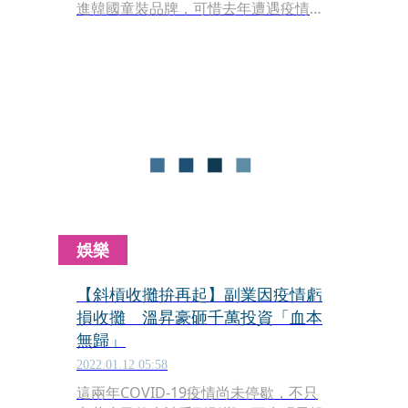
進韓國童裝品牌，可惜去年遭遇疫情打
擊，賠了數十萬元。去年的衰事還有個
人單飛後的首張單曲也無法好好宣傳，
但宋米秦信心十足，決定今年繼續努
力，除親自站櫃服務客人，也相信歌迷
會自動歸隊。
娛樂
【斜槓收攤拚再起】副業因疫情虧
損收攤 溫昇豪砸千萬投資「血本
無歸」
2022.01.12 05:58
這兩年COVID-19疫情尚未停歇，不只