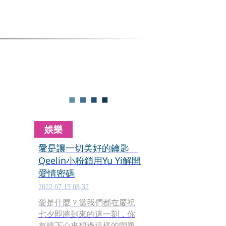
娛樂
愛是讓一切美好的鑰匙
Qeelin小粉鎖用Yu Yi解開
愛情密碼
2022.07.15 08:32
愛是什麼？當我們都在慶祝
七夕即將到來的這一刻，你
有靜下心來想過這樣的問題