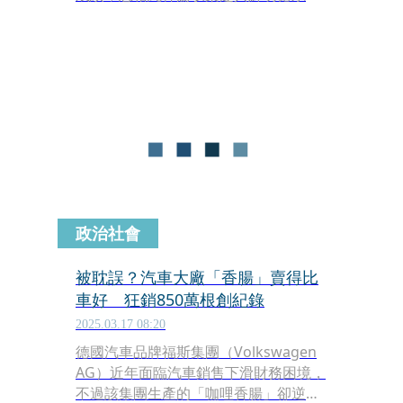
能魅力，持續深受台灣性能車迷喜愛。
適逢 GTI 問世 50 週年，台灣福斯汽車
正式宣布 Golf GTI EDITION 50 抵台上
市，建議售價為 194.8 萬元起。
政治社會
被耽誤？汽車大廠「香腸」賣得比
車好 狂銷850萬根創紀錄
2025.03.17 08:20
德國汽車品牌福斯集團（Volkswagen
AG）近年面臨汽車銷售下滑財務困境，
不過該集團生產的「咖哩香腸」卻逆勢