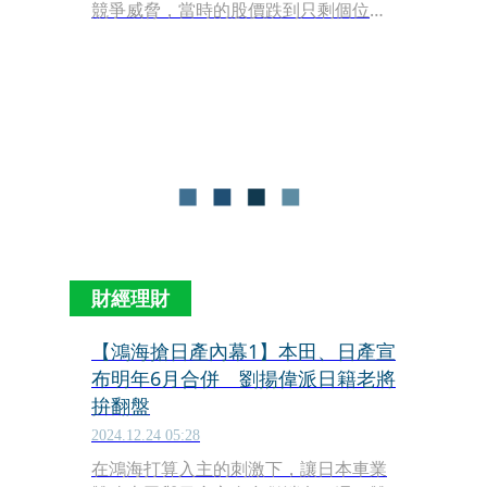
競爭威脅，當時的股價跌到只剩個位
數，群創也從面板業的大老虎變成病
貓，因此，洪進揚第一次推出員工持股
信託的時候，認購價打5折竟還有部分
員工不願意參與，不過，洪進揚先安內
後壤外，一個廠一個廠去談、去看，如
今做出成績，員工也都滿額認購了。
財經理財
【鴻海搶日產內幕1】本田、日產宣
布明年6月合併 劉揚偉派日籍老將
拚翻盤
2024.12.24 05:28
在鴻海打算入主的刺激下，讓日本車業