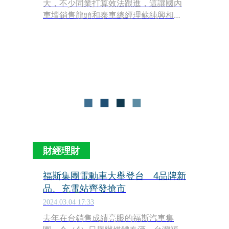
大，不少同業打算效法跟進，這讓國內
車壇銷售龍頭和泰車總經理蘇純興相當
憂心，擔心中國（資）車大舉登台，會
傷害本土汽車供應鏈，對此，中華汽車
總經理陳昭文也在股東會回應了。
財經理財
福斯集團電動車大舉登台 4品牌新
品、充電站齊發搶市
2024.03.04 17:33
去年在台銷售成績亮眼的福斯汽車集