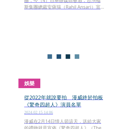
團，今（4）日舉辦媒體春酒，台灣福
斯集團總裁安薩瑞（Rahil Ansari）宣
示，旗下包括奧迪（Audi）、福斯
（Volkswagen）、Skoda及福斯商
旅，將以「Electrify Taiwan」為集團未
來移動願景走向，著重純電發展、數位
顧客體驗與通路充電服務等核心面向連
結在地，並將在台推動「充電共享計
畫」，提供集團品牌的電動車車主皆可
至四品牌通路據點進行充電，實踐成為
「台灣市場歐洲車系領導者」的目標。
娛樂
從2022年就說要拍 漫威終於拍板
《驚奇四超人》演員名單
2024.02.15 14:06
漫威在2月14日情人節這天，送給大家
的禮物就是宣佈《驚奇四超人》（The