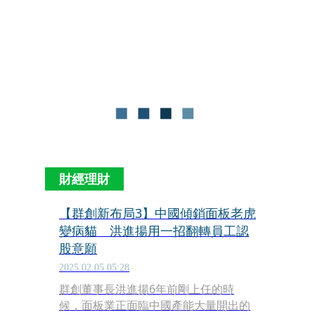
成長，甚至超越福斯汽車年銷量
（Volkswagen為520萬輛）。
財經理財
【群創新布局3】中國傾銷面板老虎
變病貓 洪進揚用一招翻轉員工認
股意願
2025.02.05 05:28
群創董事長洪進揚6年前剛上任的時
候，面板業正面臨中國產能大量開出的