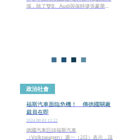
場，除了雙B、Audi與保時捷等豪華進
口車商外，福斯集團更是全力投入，繼
上個月Skoda純電休旅ENYAQ 85入門
車款以163.8萬元登台後，福斯也於19
日在台發表純電休旅The new ID.4、純
電跑旅The new ID.5兩款電動車，入門
價也壓至170萬以下，台灣福斯透露，
目前接單已破百，年底前會交車數百
台。
政治社會
福斯汽車面臨危機！ 傳德國關廠
裁員在即
2024.09.03 12:22
德國汽車巨頭福斯汽車
（Volkswagen）週一（2日）表示，該