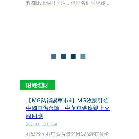
數都比上個月下滑，但排名則呈現幾家
歡樂幾家愁，車壇銷售龍頭和泰車依舊
穩居冠軍，進口車較不受民俗月影響，
德國賓士與福斯異軍突起，分別搶下第
2與7名，受國產化新制衝擊的MG，則
因產線暑休規劃交車驟減，跌出前10
名。
財經理財
【MG熱銷撼車市4】MG效應引發
中國車傷台論 中華車總座親上火
線回應
2024.06.12 05:58
有鑒於擁有中資背景的MG品牌在台坐