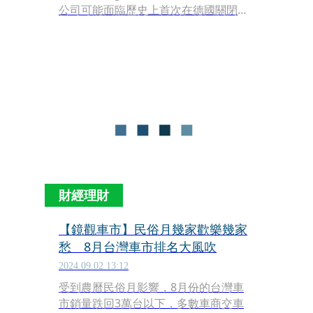
公司可能面臨歷史上首次在德國關閉工
廠的情況。此決策源於公司正在實施的
重大成本削減計劃，以及來自中國電動
車製造商的激烈競爭。
財經理財
【鏡觀車市】民俗月幾家歡樂幾家
愁 8月台灣車市排名大風吹
2024.09.02 13:12
受到農曆民俗月影響，8月份的台灣車
市銷量跌回3萬台以下，多數車商交車