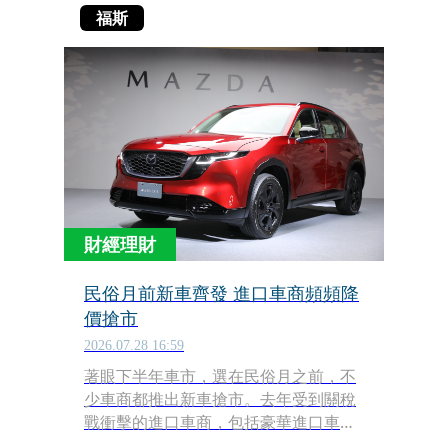
福斯
財經理財
民俗月前新車齊發 進口車商頻頻降
價搶市
2026.07.28 16:59
著眼下半年車市，選在民俗月之前，不
少車商都推出新車搶市。去年受到關稅
戰衝擊的進口車商，包括豪華進口車的
賓士、BMW之外，歐系的福斯、