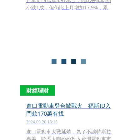
月車市回溫達3.91萬台，雖比去年同期
小跌1成，但仍比上月增加17.9%，累計
前11個月銷量41.6萬台，創下2006年來
次高紀錄。本月豪華車三強競爭激烈，
LEXUS再度奪冠，BMW也超車賓士拿下
豪華進口車第二，表現不錯的還有福斯
與馬自達。
財經理財
進口電動車登台掀戰火 福斯ID入
門款170萬有找
2024.09.20 13:16
進口電動車大戰延燒，為了不讓特斯拉
專美，歐系大咖紛紛投入台灣電動車市