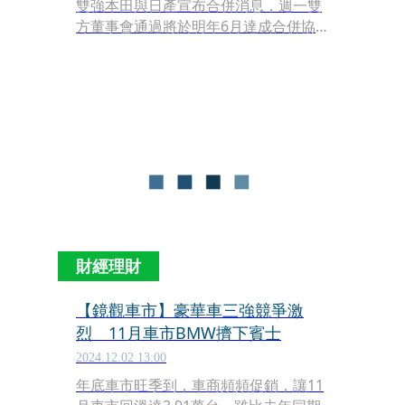
雙強本田與日產宣布合併消息，週一雙
方董事會通過將於明年6月達成合併協
議。本刊調查，鴻海董事長劉揚偉日前
派出日籍老將，曾任日產副營運長的關
潤前往法國密會日產大股東雷諾汽車，
希望吃下雷諾手中的35%股權，希望藉
此翻盤。
財經理財
【鏡觀車市】豪華車三強競爭激
烈 11月車市BMW擠下賓士
2024.12.02 13:00
年底車市旺季到，車商頻頻促銷，讓11