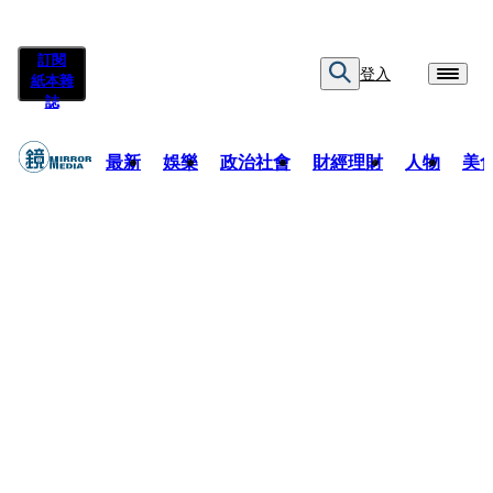
訂閱
登入
紙本雜
誌
最新
娛樂
政治社會
財經理財
人物
美