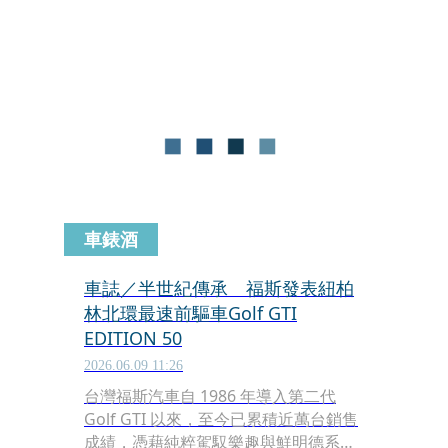
Peugeot，以及日系的馬自達都，先後
以犀利的價格殺進市場，爭取消費者的
青睞。
車錶酒
車誌／半世紀傳承 福斯發表紐柏
林北環最速前驅車Golf GTI
EDITION 50
2026.06.09 11:26
台灣福斯汽車自 1986 年導入第二代
Golf GTI 以來，至今已累積近萬台銷售
成績，憑藉純粹駕馭樂趣與鮮明德系性