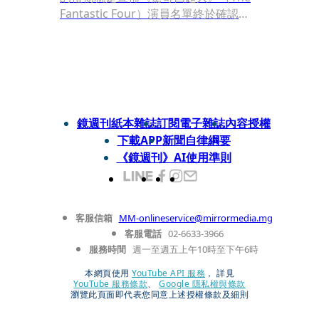
Fantastic Four）演員名單終於確認
了！這部片暫訂在2025年7月25日上
映。
鏡週刊紙本雜誌
訂閱電子雜誌
內容授權
下載APP
新聞自律綱要
《鏡週刊》AI使用準則
客服信箱
MM-onlineservice@mirrormedia.mg
客服電話
02-6633-3966
服務時間
週一至週五上午10時至下午6時
本網頁使用
YouTube API 服務
， 詳見
YouTube 服務條款
、
Google 隱私權與條款
瀏覽此頁面即代表您同意上述授權條款及細則