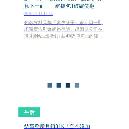
私下一面」 網抓包1破綻笑翻
2026.06.11 15:35
知名飲料品牌「老虎牙子」近期因一則
求職廣告引爆網路爭議。起因於公司在
徵才網站上開出月薪4萬5,000元的條
件，招募「董事長夫人特助」，但職務
內容卻要求求職者同時具備保母、司
機、課業輔導以及短影音剪輯等多項技
能，甚至週末連假還需配合家庭出遊。
該職缺曝光後，立刻遭到大批網友抨擊
是「尋找廉價勞工」，也讓董事長夫人
劉伊心深陷輿論風暴。儘管職缺已下
架，劉伊心也拍片致歉，但事件卻因一
名「前特助」的護航影片，再度衍生出
意外插曲。
生活
待事務所月領31K「至今沒加