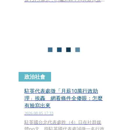
143.9萬元，目前全院共有21個科別主
治醫師平均月薪超過50萬元。他也提
到，彰基自費率僅約25%，為全台醫學
中心中最低之一，仍能提供具競爭力的
薪資待遇。
政治社會
駐英代表處徵「月薪10萬行政助
理」挨轟 網看條件全傻眼：怎麼
有臉寫出來
2026.08.05 17:33
駐英國台北代表處昨（4）日在社群媒
體po文，指駐英國代表處誠徵一名行政