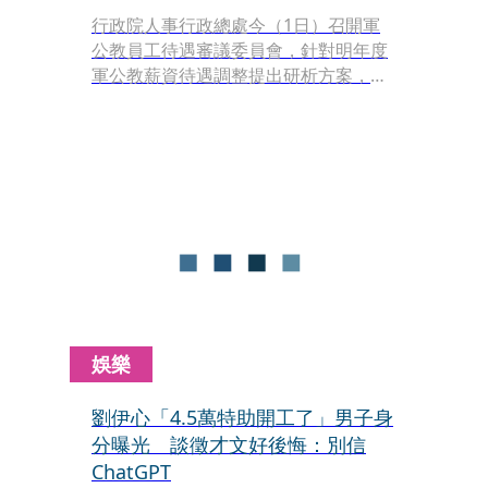
行政院人事行政總處今（1日）召開軍
公教員工待遇審議委員會，針對明年度
軍公教薪資待遇調整提出研析方案，預
計會後送交行政院審議。行政院人士表
示，若收到相關方案，最快2日行政院
會就會拍板待遇調整案，同步討論軍公
教待遇調整法制化方向。
娛樂
劉伊心「4.5萬特助開工了」男子身
分曝光 談徵才文好後悔：別信
ChatGPT