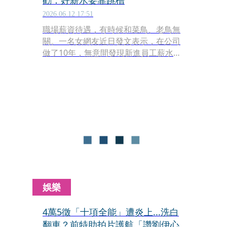
勸：好薪水要靠跳槽
2026.06.12 17:51
職場薪資待遇，有時候和菜鳥、老鳥無
關。一名女網友近日發文表示，在公司
做了10年，無意間發現新進員工薪水竟
然和自己一樣，讓她相當錯愕。原PO
說，更讓她心寒的是，主管竟回「不這
樣開沒人要來」、「妳有特休」，直言
自己有夠廉價，萌生離職念頭。貼文引
發討論，過來人紛紛勸原PO勇敢離職，
「騎驢找馬吧」、「好薪水都是靠跳
槽，不是靠升遷」。
娛樂
4萬5徵「十項全能」遭炎上...洗白
翻車？前特助拍片護航「讚劉伊心