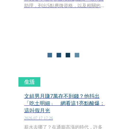
助理，列出5點應徵資格，以及相關的
工作內容，但月薪僅開出2,298英鎊（換
算約新台幣10萬元），並強調實體至辦
公室上班，無法遠距辦公。該篇po文曝
光後，許多網友都紛紛傻眼留言。
生活
文組男月賺7萬存不到錢？他抖出
「吃土明細」 網看這1亮點酸爆：
這叫假月光
2026.07.17 17:26
薪水去哪了？在通膨高漲的時代，許多