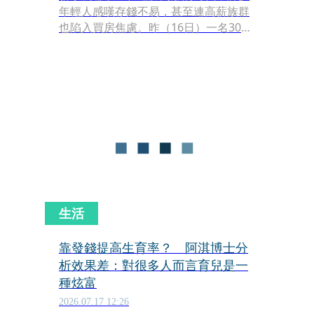
年輕人感嘆存錢不易，甚至連高薪族群
也陷入買房焦慮。昨（16日）一名30歲
的文組男網友發文吐苦水，表示自己每
月收入7萬元，卻因為各項固定開支而
淪為「月光族」，甚至只能仰賴公司發
放的獎金來補貨衣服、鞋子與手機，讓
他無奈上網請益「這樣真的有辦法買房
嗎？」
生活
靠發錢提高生育率？ 阿淇博士分
析效果差：對很多人而言育兒是一
種炫富
2026.07.17 12:26