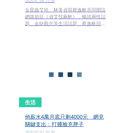
2026.07.08 15:58
女星曲艾玲、林美貞與蔡逸帆共同開設
網路節目《貞艾找麻帆》，暢談兩性話
題、金財觀念等生活話題。蔡逸帆回
憶，當初想跳脫舒適圈，沒想太多就辭
去空姐工作踏入新聞界，結果薪水直接
砍半，加上她一時間改不掉花費習慣，
導致帳戶餘額歸零，發薪日身上只剩24
元。
生活
他薪水4萬月底只剩4000元 網見
關鍵支出：打腫臉充胖子
2026.07.02 20:30