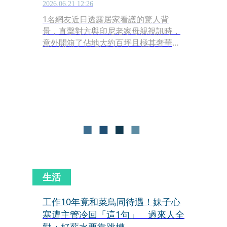
2026.06.21 12:26
1名網友近日透露居家看護的驚人背
景，直擊對方與印尼老家母親視訊時，
意外開箱了佔地大約百坪且極其奢華的
精緻庭院，這幕豪宅畫面不僅震碎全家
三觀，也讓她驚覺身邊朝夕相處的幫
傭，竟然是跨國體驗生活的富家千金。
生活
工作10年竟和菜鳥同待遇！妹子心
寒遭主管冷回「這1句」 過來人全