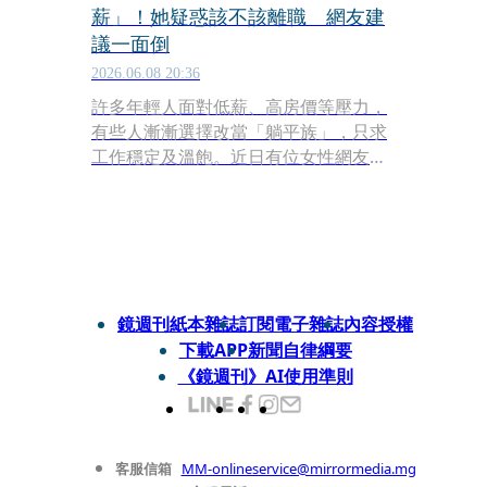
薪」！她疑惑該不該離職 網友建
議一面倒
2026.06.08 20:36
許多年輕人面對低薪、高房價等壓力，
有些人漸漸選擇改當「躺平族」，只求
工作穩定及溫飽。近日有位女性網友在
網路論壇po文，提到自己在事務所擔任
行政助理，每月薪水31K，入職一年至
今沒有加薪過，而且三節獎金也很低，
讓原po疑惑「該不該離職」。
鏡週刊紙本雜誌
訂閱電子雜誌
內容授權
下載APP
新聞自律綱要
《鏡週刊》AI使用準則
客服信箱
MM-onlineservice@mirrormedia.mg