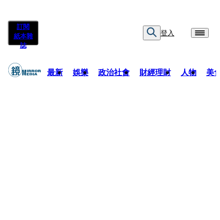
訂閱
登入
紙本雜
誌
最新
娛樂
政治社會
財經理財
人物
美