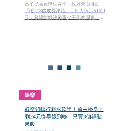
為了提高台灣生育率，政府全面推動
「0到18歲成長津貼」，每人每月5,000
元，希望能解決嚴重少子化的問題。
YouTuber「阿淇博士」昨（16）日po
文，指發錢是提高生育率中，效果最差
的一種選項，自己周遭想生，但不敢生
的人很多，「對於很多人而言，育兒是
一種炫富。」
娛樂
辭空姐轉行薪水砍半！前主播身上
剩24元從早餓到晚 只買3個鍋貼
果腹