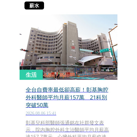
薪水
生活
全台自費率最低卻高薪！彰基胸腔
外科醫師平均月薪157萬 21科別
突破50萬
2026.08.06 15:41
彰基兒科部醫師張通銘在社群發文表
示，院內胸腔外科主治醫師平均月薪高
達157.7萬元，心臟外科平均月薪也達