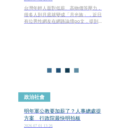
台灣年輕人面對低薪、高物價等壓力，
很多人到月底就變成「月光族」，近日
有位男性網友在網路論壇po文，提到自
己月薪4萬元，扣掉勞健保後實領約3.85
萬元，扣掉孝親費、餐費、房租等支
出，最後只剩下4,000元，讓他直呼「正
能留下來的錢真的所剩無幾」。不少網
友看見原po的支出後，紛紛點出關鍵支
出，「孝親費省掉（改）投資，4萬給
什麼15,000，打腫臉充胖子」。
政治社會
明年軍公教要加薪了？人事總處提
方案 行政院最快明拍板
2026.07.01 13:26