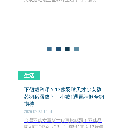
涯第21度交鋒。面對過去苦吞9連敗的
強敵，周天成展現老將韌性，最終以
21：14、12：21、21：15擊敗世界排
名第1的石宇奇，不僅終止對戰連敗，
也連續2年闖進中國公開賽4強。
生活
下個戴資穎？12歲羽球天才少女劉
芯羽嶄露鋒芒 小戴1通電話掀全網
期待
2026.07.23 14:31
台灣羽球女單新世代再掀話題！羽球品
牌VICTOR今（23日）釋出1支以12歲年