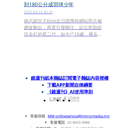
到180公分成羽球少年
2026.04.14 10:19
林志穎兒子Kimi近日因學校網站照片被
網友翻出，再度引發關注。這位曾因節
目走紅的星二代，如今已16歲，褪去嬰
兒肥，下顎線分明，身形挺拔，被認為
很像母親。。
鏡週刊紙本雜誌
訂閱電子雜誌
內容授權
下載APP
新聞自律綱要
《鏡週刊》AI使用準則
客服信箱
MM-onlineservice@mirrormedia.mg
客服電話
02-6633-3966