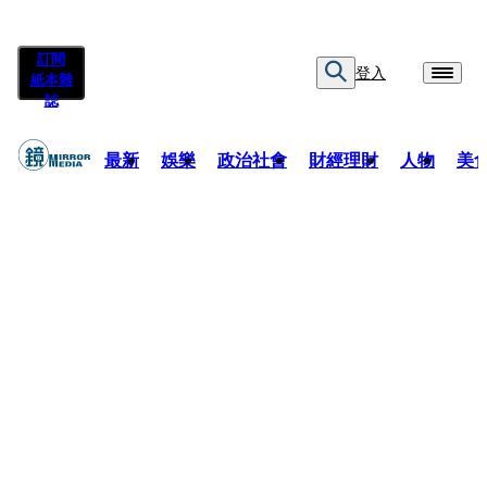
訂閱
登入
紙本雜
誌
最新
娛樂
政治社會
財經理財
人物
美