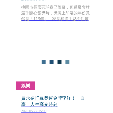
桃園市長盃羽球賽已落幕，但遭爆奪牌
選手開心領獎時，獎牌上印製的年份竟
然是「113年」，家長和選手忍不住質
疑市府「清庫存嗎？」桃園市體育局緊
急道歉，純屬廠商製造過程日期誤植，
已要求儘速製作新獎牌，預計周一起即
可陸續補發給受到影響的選手。
娛樂
賈永婕打贏奧運金牌李洋！ 自
豪：人生高光時刻
2026.05.22 15:09