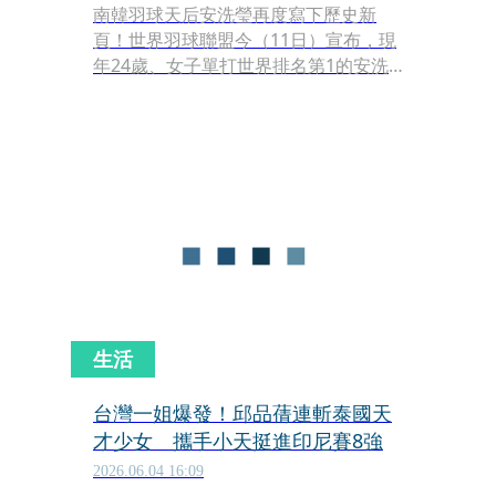
南韓羽球天后安洗瑩再度寫下歷史新
頁！世界羽球聯盟今（11日）宣布，現
年24歲、女子單打世界排名第1的安洗
瑩，生涯累積獎金正式突破300萬美元
（約新台幣9,513萬元），成為世界羽壇
史上首位達成此里程碑的選手，無論男
女皆無人能及。
生活
台灣一姐爆發！邱品蒨連斬泰國天
才少女 攜手小天挺進印尼賽8強
2026.06.04 16:09