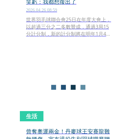
笑虧：我都想復出了
2026.04.26 08:59
世界羽毛球聯合會25日在年度大會上，
以超過三分之二多數贊成，通過3局15
分計分制，新的計分制將在明年1月4日
正式生效。對於這項新制，馬來西亞傳
奇名將李宗偉曾表示反對立場，他甚至
開玩笑的說：「如果新賽制確定實施，
36歲的周天成繼續打球，我也不會意
外，甚至我自己都想復出了。」不過，
世界羽聯主席帕塔瑪澄清，羽球的本質
將保持不變。
生活
曾奪奧運兩金！丹麥球王安賽龍難