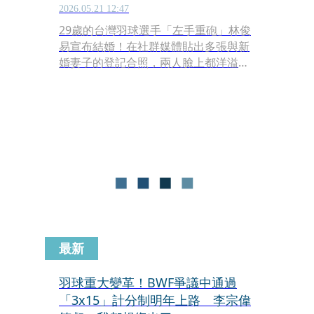
2026.05.21 12:47
29歲的台灣羽球選手「左手重砲」林俊
易宣布結婚！在社群媒體貼出多張與新
婚妻子的登記合照，兩人臉上都洋溢幸
福的微笑，林俊易並寫下「很幸運，身
邊的人始終是妳，未來的日子，也請多
多指教，林太太 ❤️」，不過親友合照中
還有另外一個亮點，只見部長李洋低調
和女友一同現身證婚，女友輕挽李洋的
手臂，看起來也相當甜蜜。
最新
羽球重大變革！BWF爭議中通過
「3x15」計分制明年上路 李宗偉