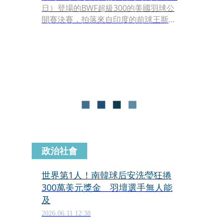
日）登場的BWF超級300的美國羽球公
開賽決賽，拍落來自印度的前球王斯里
坎特（Srikanth Kidambi），奪下個人
生涯首座巡迴賽冠軍。
政治社會
世界第1人！南韓球后安洗瑩狂捲
300萬美元獎金 羽壇選手無人能
及
2026.06.11 12:38