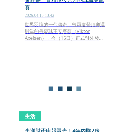
敵腰傷 宣布退役告別羽球職業聯
賽
2026.04.15 13:42
世界羽壇的一代傳奇、曾兩度登頂奧運
殿堂的丹麥球王安賽龍（Viktor
Axelsen），今（15日）正式對外發表
退役聲明，宣布結束其輝煌的職業競賽
生涯。儘管他在羽壇已達成大滿貫的至
高成就，但長期以來反覆發作的腰部與
背部傷勢，最終成了他無法逾越的障
礙，迫使他在身體極限與生活品質之間
做出這項艱難抉擇。
生活
李洋財產申報曝光！4年內購2房