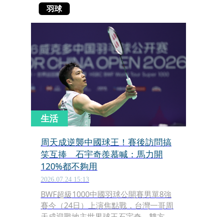
羽球
生活
周天成逆襲中國球王！賽後訪問搞
笑互捧 石宇奇羨慕喊：馬力開
120%都不夠用
2026.07.24 15:13
BWF超級1000中國羽球公開賽男單8強
賽今（24日）上演焦點戰，台灣一哥周
天成迎戰地主世界球王石宇奇，雙方生