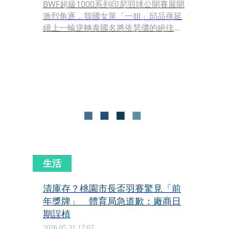
BWF超級1000系列印尼羽球公開賽展開
激烈角逐，我國女單「一姐」邱品蒨延
續上一輪逆轉泰國名將依瑟儂的絕佳氣
勢，今（4日）在16強戰中再度迎戰另
一名泰國天才少女、世界排名24且有
「羽球甜心」之稱的歐帕妮普。
生活
清庫存？桃園市長盃羽賽驚見「前
年獎牌」 體育局急道歉：廠商日
期誤植
2026.05.31 17:07