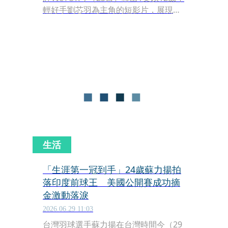
輕好手劉芯羽為主角的短影片，展現她
在球場上的強悍爆發力與細膩技術，而
影片最後「小戴學姊」戴資穎的神祕來
電，更讓球迷瞬間陷入期待。
生活
「生涯第一冠到手」24歲蘇力揚拍
落印度前球王 美國公開賽成功摘
金激動落淚
2026.06.29 11:03
台灣羽球選手蘇力揚在台灣時間今（29