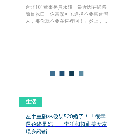
台北101董事長賈永婕，最近因在網路
節目脫口「你當然可以選擇不要當台灣
人，那你就不要在這裡啊！」炎上，不
過今（22日）她發文揮別最近的爭議，
po出自己「人生高光時刻」照片，因為
她打贏奧運金牌李洋，言語中相當自
豪。
生活
左手重砲林俊易520婚了！「很幸
運始終是妳」 李洋和超甜美女友
現身證婚