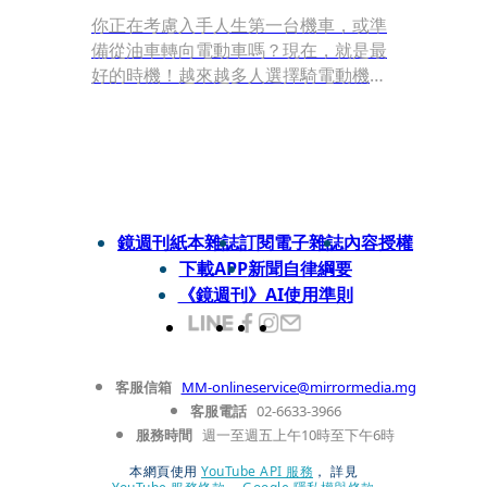
你正在考慮入手人生第一台機車，或準
備從油車轉向電動車嗎？現在，就是最
好的時機！越來越多人選擇騎電動機
車，不只是因為環保，更因為它真的很
好騎：免熱車、一催就走，加速滑順、
騎乘安靜又穩定，無論是上下班通勤，
還是假日出遊，都能享受更輕鬆、舒適
的移動體驗。再加上近期最新的「$0月
租」彈性資費與一系列購車優惠，現在
鏡週刊紙本雜誌
訂閱電子雜誌
內容授權
就是入手電動機車最自由、最划算的時
下載APP
新聞自律綱要
刻！
《鏡週刊》AI使用準則
客服信箱
MM-onlineservice@mirrormedia.mg
客服電話
02-6633-3966
服務時間
週一至週五上午10時至下午6時
本網頁使用
YouTube API 服務
， 詳見