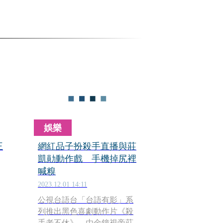
娛樂
王
網紅品子扮殺手直播與莊
凱勛動作戲 手機掉尻裡
喊糗
2023.12.01 14:11
公視台語台「台語有影」系
列推出黑色喜劇動作片《殺
手老不休》，由金鐘視帝莊