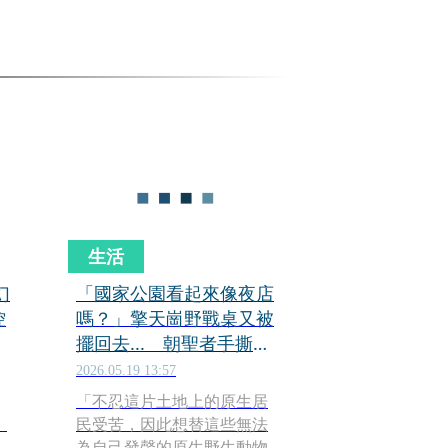
生活
幻
「國家公園看起來像夜店
控
嗎？」擎天崗野戰桌又被
擺回去... 朝聖者手撕膠
帶畫面曝
2026.05.19 13:57
「不忍這片土地上的原生居
」
民受苦，因此想替這些無法
為自己發聲的原生野生動物