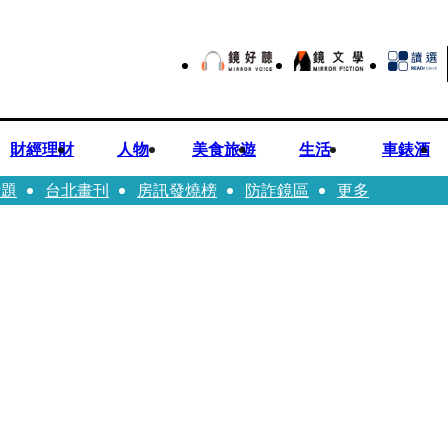
財經理財
人物
美食旅遊
生活
車錶酒
話題
台北畫刊
房訊發燒榜
防詐鏡區
更多