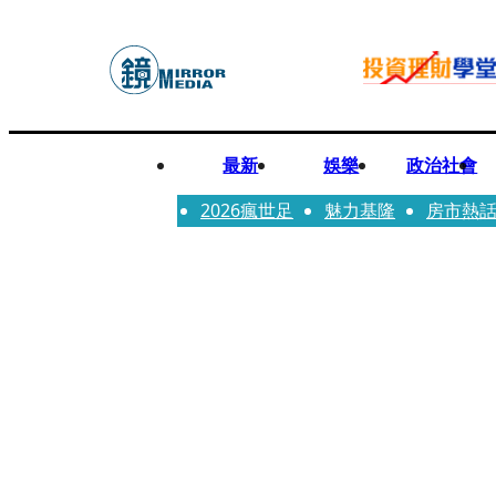
最新
娛樂
政治社會
2026瘋世足
魅力基隆
房市熱