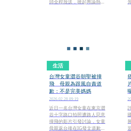
頭全程放送，掀起輿論熱
議，許多民眾紛紛上山朝聖
事發現場。據悉，陽明山國
家公園管理處今（15日）立
即派員前往現場進行消毒，
傳出「當事桌」一度被移除
現場，不過有民眾合力將隔
壁的桌子搬來「補位」，還
原打卡場景。
生活
台灣女童澀谷朝聖被撞
飛 母親為跟風自責道
歉：不是完美媽媽
2026.02.28 09:19
2
近日一名台灣女童在東京澀
谷十字路口拍照遭路人惡意
撞飛的影片引發討論，女童
母親返台後在IG發文道歉，