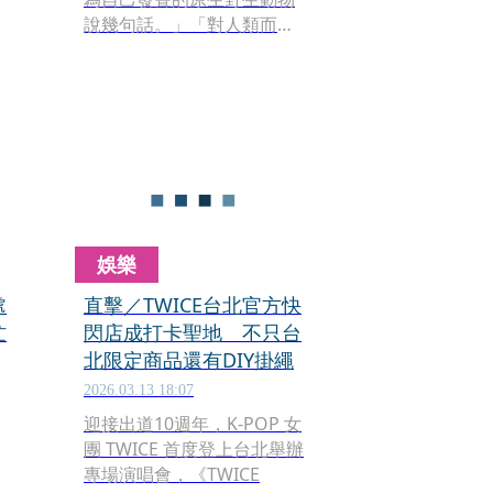
說幾句話。」「​​對人類而
言，這也許只是熱鬧、娛樂
聯
與一時跟風；但對夜行性野
生動物而言，強光、噪音與
人群干擾，都可能是巨大的
驚嚇。」
娛樂
處
直擊／TWICE台北官方快
忙
閃店成打卡聖地 不只台
北限定商品還有DIY掛繩
2026.03.13 18:07
迎接出道10週年，K-POP 女
團 TWICE 首度登上台北舉辦
專場演唱會，《TWICE