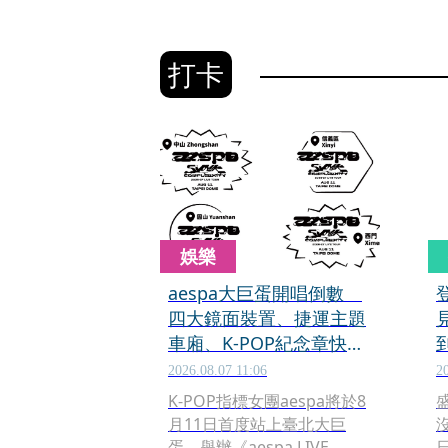
打卡
娛樂
aespa大巨蛋開唱倒數
四大鏡面裝置、捷運主題
車廂、K-POP紀念章快去
打卡
2026.08.07 11:06
2
K-POP指標女團aespa將於8
月11日首度站上臺北大巨
蛋，舉辦《aespa LIVE