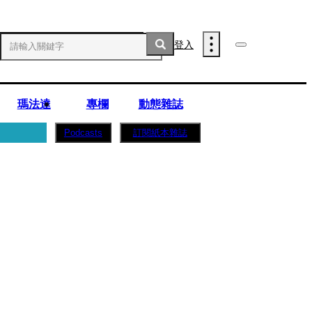
登入
瑪法達
專欄
動態雜誌
訂閱紙本雜誌
Podcasts