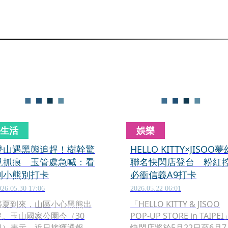
生活
娛樂
登山遇黑熊追趕！樹幹驚
HELLO KITTY×JISOO夢
見抓痕 玉管處急喊：看
聯名快閃店登台 粉紅
到小熊別打卡
必衝信義A9打卡
026.05.30 17:06
2026.05.22 06:01
盛夏到來，山區小心黑熊出
「HELLO KITTY & JISOO
沒。玉山國家公園今（30
POP-UP STORE in TAIPEI
日）表示，近日接獲通報，
快閃店將於5月22日至6月7