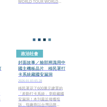
WORLD TOUR WORLD
TOUR IN TAIPEI》將於2026
年3 月 20 日至22 日在臺北
大巨蛋連續三天開唱，正式
演出前，主辦單位 Live
Nation Taiwan率先推出
《TWICE WORLD TOUR
POP-UP STORE IN TAIPEI
官方快閃店》，將於3 月 14
日至3 月 23日在華山中 4A館
政治社會
登場。
封面故事／臉部辨識用中
打
國主機板晶片 移民署打
卡系統藏國安漏洞
2026.01.03 05:28
移民署花了600萬元建置的
店
「差勤打卡系統」竟暗藏國
松
安漏洞！本刊最近接獲投
次
訴，指廠商以台灣品牌