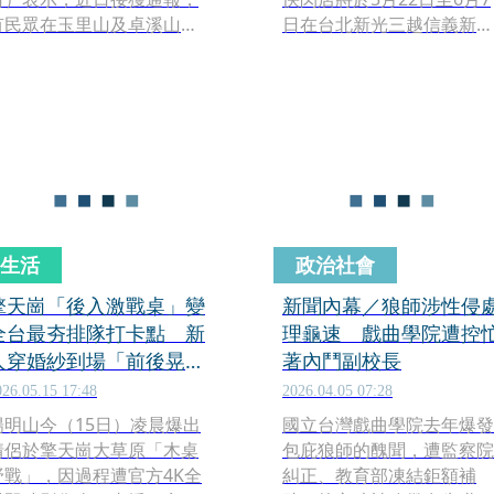
有民眾在玉里山及卓溪山附
日在台北新光三越信義新天
近被黑熊追趕，研判可能是
地A9館9樓登場，打造結合
母子熊；另外，玉山南部園
Hello Kitty與JISOO的夢幻
區桃源區南橫公路周邊亦有
名空間，邀粉絲走進粉紅系
發現黑熊出沒。玉管處提醒
沉浸式世界。
民眾，遇上台灣黑熊請保持
冷靜並安靜離開，別逗留、
拍照打卡，以免發生危險。
生活
政治社會
擎天崗「後入激戰桌」變
新聞內幕／狼師涉性侵
全台最夯排隊打卡點 新
理龜速 戲曲學院遭控
人穿婚紗到場「前後晃
著內鬥副校長
動」重現姿勢
026.05.15 17:48
2026.04.05 07:28
陽明山今（15日）凌晨爆出
國立台灣戲曲學院去年爆發
情侶於擎天崗大草原「木桌
包庇狼師的醜聞，遭監察院
野戰」，因過程遭官方4K全
糾正、教育部凍結鉅額補