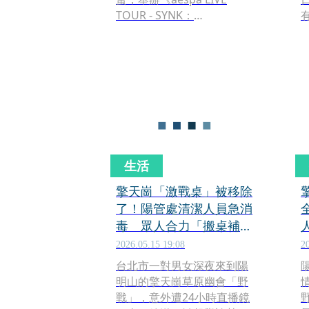
TOUR - SYNK：
COMPLæXITY - in
TAIPEI》，門票早已全數完
售，昨（6日）再加開視線不
良區售票。為迎接這場備受
期待的演唱會，Live Nation
Taiwan攜手推出大型城市行
銷企劃「MY 台北 in
SYNK」，從街頭裝置、捷
運、地標燈光到官方限定周
生活
邊，打造六大主題亮點，讓
整座台北化身aespa世界
擎天崗「激戰桌」被移除
觀，邀請MY（官方粉絲名）
了！陽管處清潔人員急消
提前沉浸在演唱會氛圍中。
毒 眾人合力「搬桌補
位」重現打卡聖地
2026.05.15 19:08
2
台北市一對男女深夜來到陽
明山的擎天崗草原幽會「野
戰」，意外遭24小時直播鏡