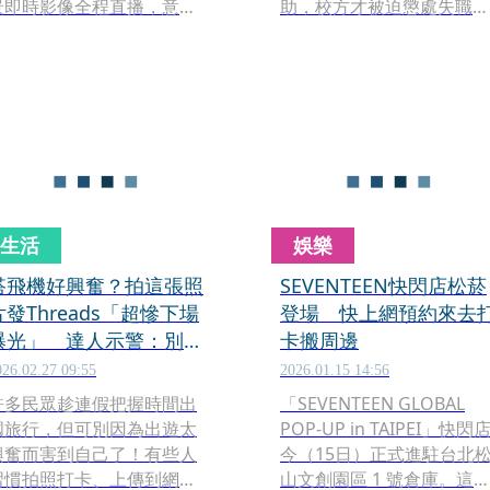
景即時影像全程直播，意外
助，校方才被迫懲處失職人
引發全台網友徹夜觀戰。然
員，好不容易，教育部最近
而，這起公然猥褻風波在天
決定將補助解凍，本刊卻接
亮後卻演變成一場荒謬的
獲爆料，指校方去年為了狼
「朝聖大賽」。原本幽靜的
師案忙得焦頭爛額之際，高
擎天崗涼亭，今日下午竟湧
層竟忙著內鬥，惡整曾擔任
現排隊人潮，紛紛點名要與
新聞台主播的副校長敖國
事發的那張「激戰桌」合
珠，明明副校長屬於責任
影，甚至有新人穿著婚紗到
制、不用打卡，敖人也在學
場「模擬致敬」。
校上班，校方卻調閱監視
生活
娛樂
器，以「車在人在」作為上
班依據，認定她遲到早退、
搭飛機好興奮？拍這張照
SEVENTEEN快閃店松菸
嚴重曠職，火速將其解雇。
片發Threads「超慘下場
登場 快上網預約來去
敖自認清白，反控校方惡意
曝光」 達人示警：別讓
卡搬周邊
解聘，不僅過程違反《個資
個資裸奔
026.02.27 09:55
2026.01.15 14:56
法》，程序有問題，且手段
許多民眾趁連假把握時間出
「SEVENTEEN GLOBAL
粗暴，已正式提出民事告
國旅行，但可別因為出遊太
POP-UP in TAIPEI」快閃
訴。
興奮而害到自己了！有些人
今（15日）正式進駐台北
習慣拍照打卡、上傳到網路
山文創園區 1 號倉庫。這