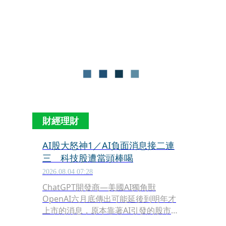
五（7月31日）暴漲3,186點創史上之
最，本週一（8月3日）無懼日韓股重
挫，台股依舊續漲266點，但驚魂未定
的股民都在問，這是讓人下車的「人道
走廊？」還是「真落底」的V型反彈起
點？本刊訪問產業重量級大咖與投資圈
人士，普遍認為這波大修正對台股有
利，AI市場雜音雖多，卻未泡沫化。
「接下來的選股策略，須從眺望遠景的
未來式，回歸緊咬訂單、獲利俱佳的現
財經理財
在進行式為主。」投資專家建議。
AI股大怒神1／AI負面消息接二連
三 科技股遭當頭棒喝
2026.08.04 07:28
ChatGPT開發商—美國AI獨角獸
OpenAI六月底傳出可能延後到明年才
上市的消息，原本靠著AI引發的股市大
多頭，瞬間反轉。接下來，中國自行量