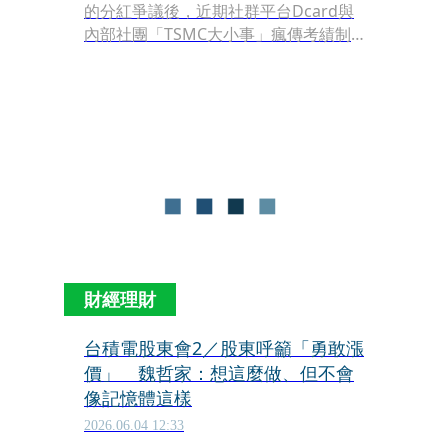
的分紅爭議後，近期社群平台Dcard與
內部社團「TSMC大小事」瘋傳考績制
度將大洗牌，高達75%員工恐面臨「未
達預期」的慘烈評分。儘管董事長魏哲
家在4日股東會上親上火線闢謠，強調
考核制度不會改變，但基層員工早已信
心全失，擔憂與憤怒聲浪持續延燒。
財經理財
台積電股東會2／股東呼籲「勇敢漲
價」 魏哲家：想這麼做、但不會
像記憶體這樣
2026.06.04 12:33