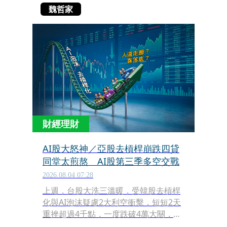
魏哲家
財經理財
AI股大怒神／亞股去槓桿崩跌四貸
同堂太煎熬 AI股第三季多空交戰
2026.08.04 07:28
上週，台股大洗三溫暖，受韓股去槓桿
化與AI泡沫疑慮2大利空衝擊，短短2天
重挫超過4千點，一度跌破4萬大關，AI
股一片慘綠，股民哀鴻遍野。儘管上週