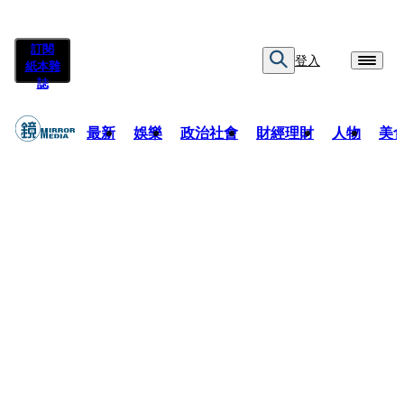
訂閱
登入
紙本雜
誌
最新
娛樂
政治社會
財經理財
人物
美