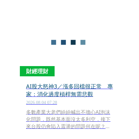
評判。」台達電董事長鄭平則在法說會
透露，「目前沒看到AI會停下來，相信
會越用越多，用了就回不去了。」台積
電也不例外，董事長魏哲家就說：AI需
求非常強勁，比先前預期更強。
財經理財
AI股大怒神3／漲多回檔很正常 專
家：消化過度槓桿無需悲觀
2026.08.04 07:28
多數產業大老們紛紛喊出不擔心AI泡沫
化問題，既然基本面沒太多利空，接下
來台股仍會陷入震盪的問題何在呢？
「就是之前台股漲太多，費城半導體、