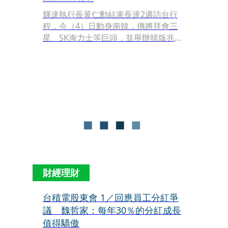
輝達執行長黃仁勳結束長達2週訪台行
程，今（4）日動身南韓，傳將拜會三
星、SK海力士等巨頭，並舉辦韓版兆元
宴。外界關切台灣供應鏈地位，台積電
董事長魏哲家今日出席股東會，面對市
場競爭提問老神在在，信心直言台灣半
導體優勢「永遠保持」，直指對手要想
追趕是「做夢」。
財經理財
台積電股東會 1／回應員工分紅爭
議 魏哲家：每年30％的分紅成長
值得驕傲