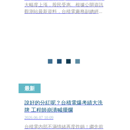
大幅度上漲，股民受惠。根據公開資訊
觀測站最新資料，台積電廠務副總經理
莊子壽於本月8日申報贈與500張台積電
股票，以今（10日）收盤價2,255計
算，市值高達11.27億，讓不少人直喊羨
慕。
最新
說好的分紅呢？台積電爆考績大洗
牌 工程師崩潰喊擺爛
2026.06.07 10:09
台積電內部不滿情緒再度炸鍋！繼先前