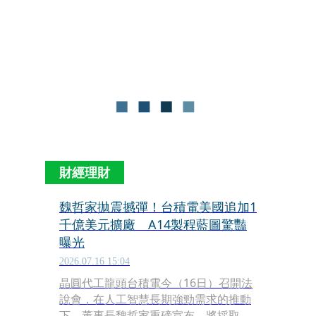
直言半導體供應鏈並非「去7-Eleven買
牛奶」，逗樂全場。
財經理財
魏哲家拋震撼彈！台積電美國追加1
千億美元擴廠 A14製程藍圖驚豔
曝光
2026.07.16 15:04
晶圓代工龍頭台積電今（16日）召開法
說會，在人工智慧長期強勁需求的推動
下，董事長魏哲家重磅宣布，將採取更