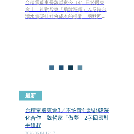
台積電董事長魏哲家今（4）日於股東
會上，針對股東「勇敢漲價」以反映台
灣水電碳排社會成本的提問，幽默回應
「正在努力中、但不會像記憶體廠這
樣」。他隨後緩頰，台積電重視夥伴關
係，雖然要追求更好的報酬，仍會秉持
長期永續原則與客戶共同成長。
最新
台積電股東會3／不怕黃仁勳赴韓深
化合作 魏哲家「做夢」2字回應對
手追趕
2026.06.04 12:17