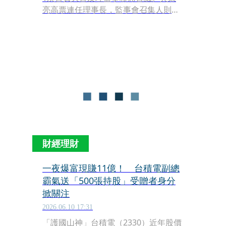
亮高票連任理事長，監事會召集人則由
蔡明忠連任。副理事長除由台隆集團黃
教漳、長興集團高國倫、王道銀行駱怡
君續任外，新聘晶華集團潘思亮擔任第
4位副理事長。
財經理財
一夜爆富現賺11億！ 台積電副總
霸氣送「500張持股」受贈者身分
掀關注
2026.06.10 17:31
「護國山神」台積電（2330）近年股價