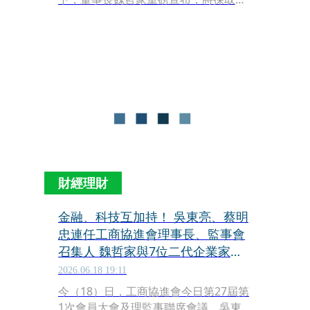
積極的全球產能布局。為了全力支持客
戶未來的成長，台積電在與美國主要客
戶、聯邦及地方政府的緊密合作下，決
定在美國亞利桑那州追加高達1,000億美
元（約新台幣3.2兆元）的投資。這筆資
金將用於興建數座、預計為4個或更
多，2奈米及更先進製程的晶圓廠，並
同步導入先進封裝產線，以滿足美系客
戶長期的龐大需求。
財經理財
金融、科技互加持！ 吳東亮、蔡明
忠連任工商協進會理事長、監事會
召集人 魏哲家與7位二代企業家是
新面孔
2026.06.18 19:11
今（18）日，工商協進會今日第27屆第
1次會員大會及理監事聯席會議。吳東