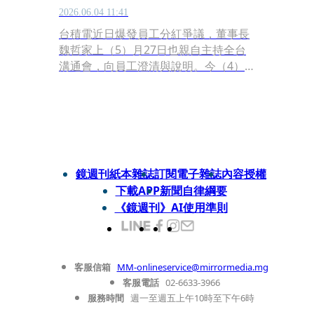
2026.06.04 11:41
台積電近日爆發員工分紅爭議，董事長
魏哲家上（5）月27日也親自主持全台
溝通會，向員工澄清與說明。今（4）
日於股東會上，不少股東關心台積電員
工的權益問題，對此，台積電董事長魏
哲家強調，今年員工分紅有望維持30%
以上增幅，「是一個相當值得驕傲的成
績」。
鏡週刊紙本雜誌
訂閱電子雜誌
內容授權
下載APP
新聞自律綱要
《鏡週刊》AI使用準則
客服信箱
MM-onlineservice@mirrormedia.mg
客服電話
02-6633-3966
服務時間
週一至週五上午10時至下午6時