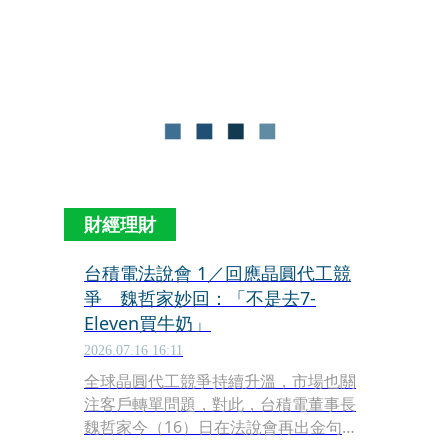
韓股上半年漲超過100％，台股上半年
也漲破5成，漲太多就會出現震盪整
理，有很大的拉回壓力。」資深分析師
蔡明翰觀察。
財經理財
台積電法說會 1／回應晶圓代工競
爭 魏哲家妙回：「不是去7-
Eleven買牛奶」
2026.07.16 16:11
全球晶圓代工競爭持續升溫，市場也關
注客戶轉單問題，對此，台積電董事長
魏哲家今（16）日在法說會再出金句，