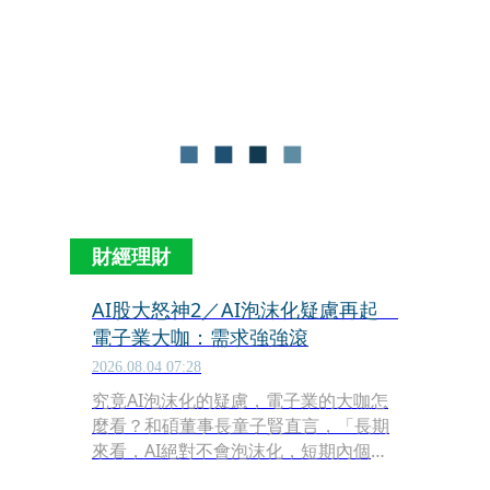
產本土晶片製造設備DUV（深紫外光曝
光機）的傳聞，緊跟著又有中國AI新創
公司月之暗面的K3（Kimi K3）模型，
宣稱能大幅縮短晶片設計的時間，再度
引發投資人擔心顛覆EDA軟體和IC設計
巨頭的疑慮。上週美國科技巨頭谷歌
（Google）宣布進一步增加資本支出，
導致自由現金淨流出，以及臉書下半年
自由現金可能轉負等問題，更是成了壓
垮駱駝的最後一根稻草。
財經理財
AI股大怒神2／AI泡沫化疑慮再起
電子業大咖：需求強強滾
2026.08.04 07:28
究竟AI泡沫化的疑慮，電子業的大咖怎
麼看？和碩董事長童子賢直言，「長期
來看，AI絕對不會泡沫化，短期內個別
公司的估值與競爭力，需要投資人自行