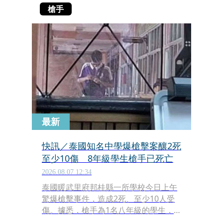
槍手
最新
快訊／泰國知名中學爆槍擊案釀2死
至少10傷 8年級學生槍手已死亡
2026.08.07 12:34
泰國暖武里府邦桂縣一所學校今日上午
驚爆槍擊事件，造成2死、至少10人受
傷。據悉，槍手為1名八年級的學生，
最新消息顯示槍手已死亡，但目前不確