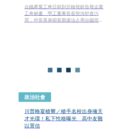
台鐵產業工會日前到北檢按鈴告發企業
工會祕書、勞工董事吳長智涉犯貪污
罪，控吳單身卻長期違法占用台鐵宿
舍，並涉嫌利用職務之便詐領「乘務加
給」約80萬元。知情人士也向本刊爆
料，指吳前年擔任台鐵慢壘隊球隊經
理，帶隊參加鐵道盃慢速壘球錦標賽，
找上現役憲兵當槍手並協助偽造員工識
別證參賽，還拿下甲組總冠軍盃，事後
台鐵接獲檢舉卻以「識別證變造非旅運
服務內容，不在申訴範圍」草草結案，
讓不少人看不下去。
政治社會
川普晚宴槍響／槍手名校出身擁天
才光環！私下性格曝光 高中友難
以置信