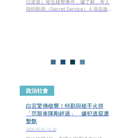
日凌晨）發生槍擊事件，據了解，有人
與特勤局（Secret Service）人員在衝
突中發生槍擊，且當時美國總統川普就
在白宮裡，稍早最新消息，一名試圖接
近白宮安全檢查站，並向員警開槍的男
子因為傷勢過重身亡，且有一名旁觀者
也被擊中。
政治社會
白宮驚傳槍響！特勤與槍手火拼
「范斯車隊剛經過」 嫌犯逃竄遭
擊斃
2026.05.05 11:20