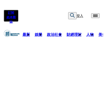
訂閱
登入
紙本雜
誌
最新
娛樂
政治社會
財經理財
人物
美