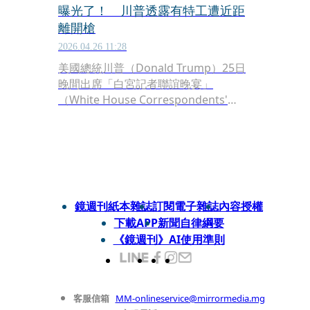
曝光了！ 川普透露有特工遭近距
離開槍
2026.04.26 11:28
美國總統川普（Donald Trump）25日
晚間出席「白宮記者聯誼晚宴」
（White House Correspondents'
Dinner），過程中突然傳出7、8聲槍
響，川普等人在維安人員護送下緊急撤
離。稍早，川普在社群媒體po出槍手被
壓制逮捕的照片，川普也在白宮的記者
會上透露，有位特勤局的人員當時遭近
距離開槍，所幸該名人員身上穿著防彈
鏡週刊紙本雜誌
訂閱電子雜誌
內容授權
背心，目前並無大礙。
下載APP
新聞自律綱要
《鏡週刊》AI使用準則
客服信箱
MM-onlineservice@mirrormedia.mg