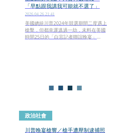
「早點跟我講我可能就不選了」
2026.04.26 21:41
美國總統川普2024年競選期間二度遇上
槍擊，但都幸運逃過一劫，未料在美國
時間25日的「白宮記者聯誼晚宴」
（White House Correspondents'
Dinner），竟然又傳出槍響，所幸川普
和副手范斯（JD Vance）在隨扈協助下
順利逃生。他事後向媒體開玩笑，總統
這份工作很危險，「如果馬可（國務卿
盧比歐）早點跟我說，我可能就不會參
選了」。
政治社會
川普晚宴槍響／槍手遭壓制逮捕照