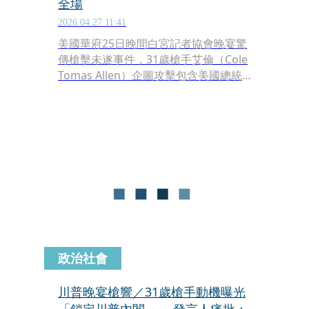
全場
2026.04.27 11:41
美國華府25日晚間白宮記者協會晚宴驚
傳槍擊未遂事件，31歲槍手艾倫（Cole
Tomas Allen）企圖攻擊包含美國總統
川普在內的政府官員，所幸在進入宴會
廳前遭攔阻。警方曝光他長達1052字的
犯案宣言，內容不僅點名動機，聲稱必
要時將殺害宴會廳內所有人。
政治社會
川普晚宴槍響／31歲槍手動機曝光