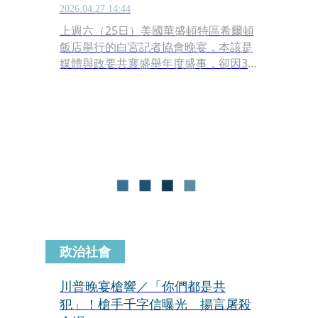
2026.04.27 14:44
上週六（25日）美國華盛頓特區希爾頓
飯店舉行的白宮記者協會晚宴，本該是
媒體與政要共襄盛舉年度盛事，卻因31
歲男子艾倫（Cole Thomas Allen）強
行闖入並爆發激烈槍戰，演變成一場驚
心動魄的暗殺未遂事件。
政治社會
川普晚宴槍響／「你們都是共
犯」！槍手千字信曝光 揚言屠殺