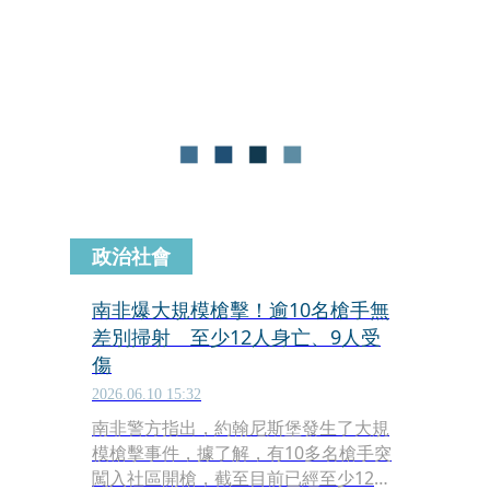
了102條來自警方的無線電訊息，因此
並未向川普的維安小組發出相關警報。
政治社會
南非爆大規模槍擊！逾10名槍手無
差別掃射 至少12人身亡、9人受
傷
2026.06.10 15:32
南非警方指出，約翰尼斯堡發生了大規
模槍擊事件，據了解，有10多名槍手突
闖入社區開槍，截至目前已經至少12人