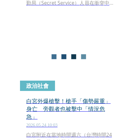
勤局（Secret Service）人員在衝突中
發生槍擊，該名槍手因傷勢嚴重而身
亡，槍手的身分也曝光，不僅曾稱自己
是耶穌，還是多次威脅執法人員的維安
黑名單人物。
政治社會
白宮外爆槍擊！槍手「傷勢嚴重」
身亡 旁觀者也被擊中「情況危
急」
2026.05.24 10:03
白宮附近在當地時間週六（台灣時間24