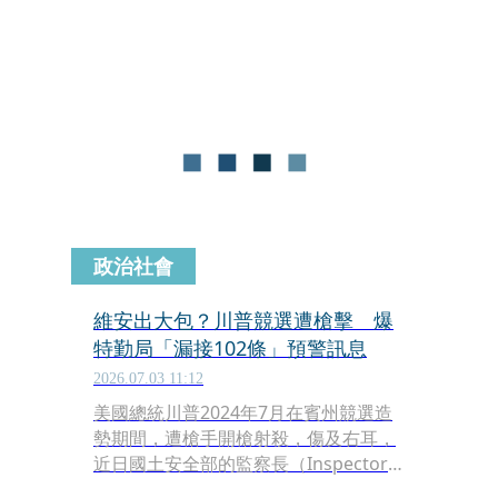
定是遭警方擊斃亦或自戕。
政治社會
維安出大包？川普競選遭槍擊 爆
特勤局「漏接102條」預警訊息
2026.07.03 11:12
美國總統川普2024年7月在賓州競選造
勢期間，遭槍手開槍射殺，傷及右耳，
近日國土安全部的監察長（Inspector
General）報告指出，特勤局當時漏接