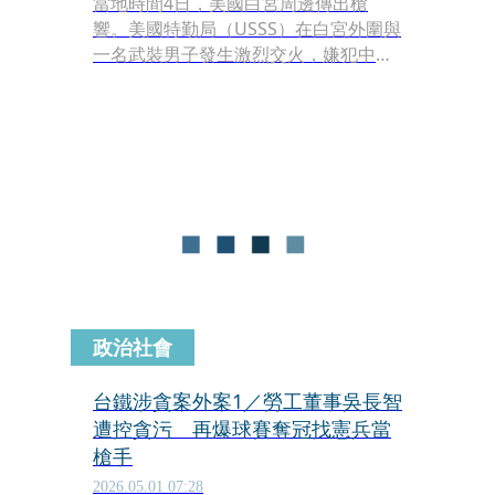
當地時間4日，美國白宮周邊傳出槍
響。美國特勤局（USSS）在白宮外圍與
一名武裝男子發生激烈交火，嫌犯中彈
送醫，現場另有一名未成年路人遭流彈
波及受傷，白宮一度短暫封鎖。
政治社會
台鐵涉貪案外案1／勞工董事吳長智
遭控貪污 再爆球賽奪冠找憲兵當
槍手
2026.05.01 07:28