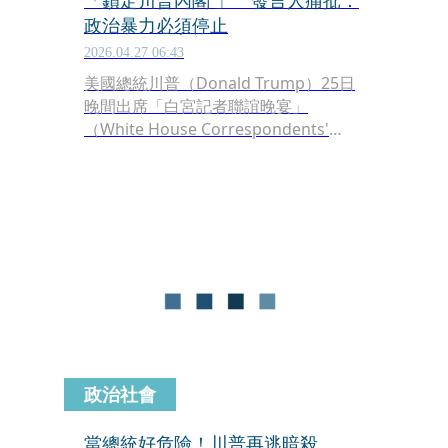
「鎖定川普內閣 」 發言人痛批：
政治暴力必須停止
2026.04.27 06:43
美國總統川普（Donald Trump）25日
晚間出席「白宮記者聯誼晚宴」
（White House Correspondents'
Dinner），遭31歲男子闖入華府希爾頓
飯店安檢區開槍，引發現場恐慌與一片
混亂，川普等人在維安人員護送下緊急
撤離。對此，白宮指出，槍手疑似鎖定
總統川普及政府高層，企圖發動大規模
攻擊。
政治社會
當總統好危險！川普再逃暗殺