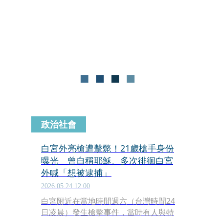
身亡，警方已經在搜捕中，至於詳細事
發原因仍待釐清。
政治社會
白宮外亮槍遭擊斃！21歲槍手身份
曝光 曾自稱耶穌、多次徘徊白宮
外喊「想被逮捕」
2026.05.24 12:00
白宮附近在當地時間週六（台灣時間24
日凌晨）發生槍擊事件，當時有人與特