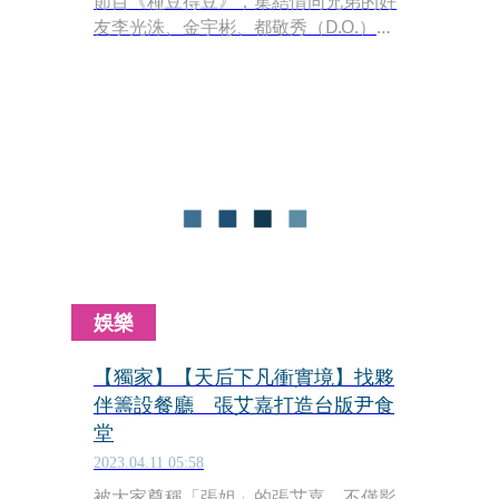
節目《種豆得豆》，集結情同兄弟的好
友李光洙、金宇彬、都敬秀（D.O.）及
金基邦出演，以紀錄片的形式記錄好友
間一起開墾農地的過程。日前記者會上
李光洙說：「剛開始是宇彬提議我們是
不是該把握時間，把開心的模樣記錄下
來，留下回憶的同時也能展現在觀眾面
前，感覺大家應該會喜歡，所以我才向
羅PD提議讓我們幾個人合作一檔節目，
很感謝他欣然接下。」
娛樂
【獨家】【天后下凡衝實境】找夥
伴籌設餐廳 張艾嘉打造台版尹食
堂
2023.04.11 05:58
被大家尊稱「張姐」的張艾嘉，不僅影