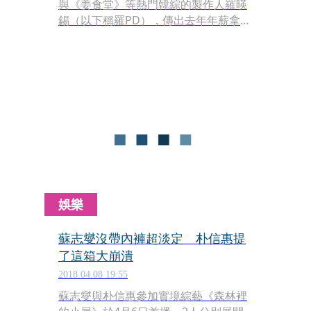
與《姜食堂》等熱門韓綜的製作人羅暎
錫（以下稱羅PD），傳出去年年薪拿了
40億韓元（約新台幣1.04億元），讓許
多韓國電視台的製作人非常羨慕，日前
他接受《YOU QUIZ ON THE BLOCK》
主持人劉在錫訪問被問到這件事，他否
認40億韓元是年薪，「不過確實有收到
錢啦。」坦率承認的態度讓劉在錫起立
鼓掌。
娛樂
蘇志燮沒帶內褲超淡定 朴信惠提
了這箱大崩潰
2018.04.08 19:55
蘇志燮與朴信惠參加實境綜藝《森林裡