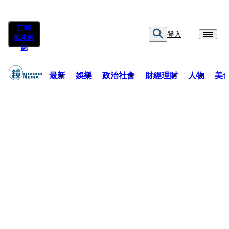
訂閱
登入
紙本雜
誌
最新
娛樂
政治社會
財經理財
人物
美