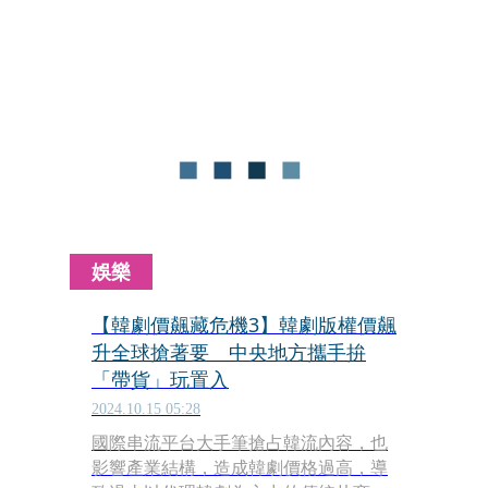
家電視台攜手韓國製作團隊打造的全新
實境秀《廚師的迫降：客家廚房》開播
後好評不斷，導演李珍赫接受本刊專
訪，透露這回除帶領技術團隊來台拍攝
外，剪輯方式也是依循平常在韓國所使
用的模式，更曝「回不了家是常態」，
但很享受其中的成就感。
娛樂
【韓劇價飆藏危機3】韓劇版權價飆
升全球搶著要 中央地方攜手拚
「帶貨」玩置入
2024.10.15 05:28
國際串流平台大手筆搶占韓流內容，也
影響產業結構，造成韓劇價格過高，導