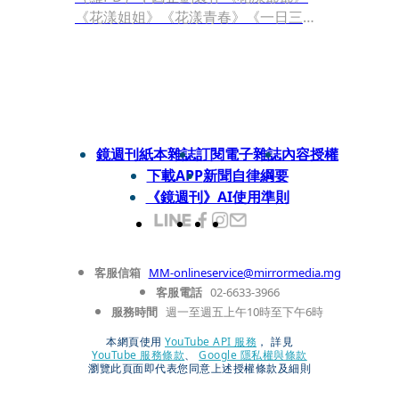
《花漾姐姐》《花漾青春》《一日三
餐》等實境綜藝節目走紅亞洲，更成為
韓國有史以來、首位獲百想藝術大賞的
電視綜藝節目製作人。
鏡週刊紙本雜誌
訂閱電子雜誌
內容授權
下載APP
新聞自律綱要
《鏡週刊》AI使用準則
客服信箱
MM-onlineservice@mirrormedia.mg
客服電話
02-6633-3966
服務時間
週一至週五上午10時至下午6時
本網頁使用
YouTube API 服務
， 詳見
YouTube 服務條款
、
Google 隱私權與條款
瀏覽此頁面即代表您同意上述授權條款及細則