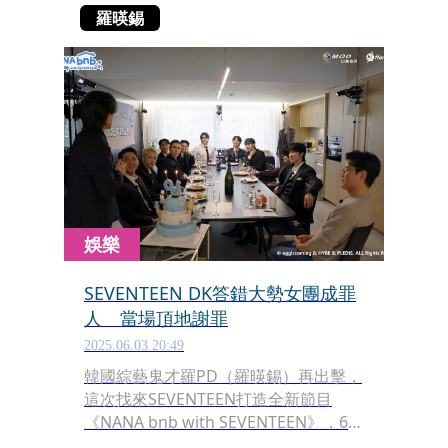
羅暎錫
娛樂
SEVENTEEN DK答錯大勢女團成罪
人 當場頂地謝罪
2025.06.03 20:49
韓國綜藝鬼才羅PD（羅暎錫）再出擊，
這次找來SEVENTEEN打造全新節目
《NANA bnb with SEVENTEEN》，6月
2日起每週一於Hami Video全台獨家首