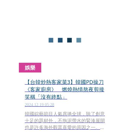
SEVENTEEN，開拍全新綜藝《羅羅民
宿》，今日為首次拍攝。
娛樂
【台韓炒熱客家菜3】韓國PD操刀
《客家廚房》 燃燒熱情熬夜剪接
笑稱「沒有終點」
2024.12.19 05:28
韓國綜藝節目人氣席捲全球，除了創意
十足的題材外，不拖泥帶水的緊湊展開
也是許多海外觀眾喜愛的原因之一。客