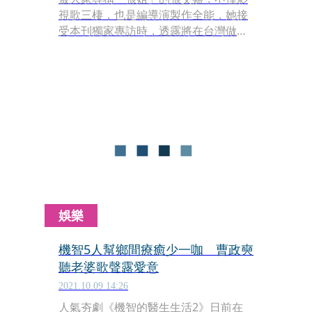
視歌三棲，也是編導演製作全能，她接
受本刊獨家專訪時，透露將在台灣做節
目，外傳可能是韓綜《尹食堂》的台灣
版，張艾嘉將會比照韓版的「老闆娘」
尹汝貞，攜手新班底開餐廳。
娛樂
機智5人幫鄉間療癒少一咖 曹政奭
聽老婆歌聲露愛意
2021.10.09 14:26
人氣夯劇《機智的醫生生活2》日前在