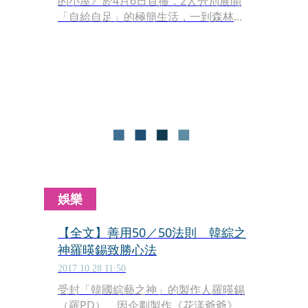
的小屋》於4月6日首播，2人分別展開
「自給自足」的極簡生活，一到森林小
木屋就被告知「只能留下真正需要的物
品」，讓帶了一整箱食材的朴信惠崩
潰：「我全部都需要！」而行李僅有一
只後背包的蘇志燮，極簡得連內衣褲都
沒帶，還以鹽代替牙膏刷牙，讓網友佩
服：「太淡定了吧！」
娛樂
【全文】善用50／50法則 韓綜之
神羅暎錫致勝心法
2017.10.28 11:50
受封「韓國綜藝之神」的製作人羅暎錫
（羅PD），因企劃製作《花漾爺爺》