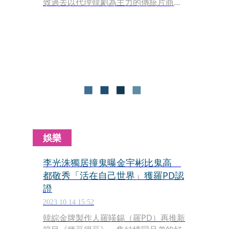
致過去以代理韓劇為主力的傳統片商無
法買到這些作品。對此，韓國文化產業
振興院（KOCCA）負責日本業務的主任
李英勳表示：「近來有些片商改變策
略，將預算拿去買其他亞洲市場的影視
作品，或轉攻價格較便宜的韓劇，另一
種則是購買人氣韓劇的IP來翻拍。」
娛樂
李光洙獨居撞鬼曝金宇彬比鬼高
都敬秀「活在自己世界」獲羅PD認
證
2023.10.14 15:52
韓綜金牌製作人羅暎錫（羅PD）再推新