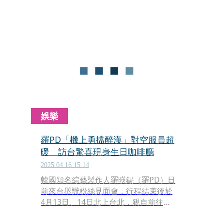
播，延續《NANA TOUR》的歡樂氛
圍，節目以「出道10週年特別企劃」為
由，誘騙成員穿上正裝參與錄影，不料
SEUNGKWAN一眼識破：「這該不會是
NANA TOUR吧？」瞬間引爆現場混
亂，網友笑翻：「SEVENTEEN果然有綜
藝天線！」
娛樂
羅PD「機上勇擋醉漢」對空服員超
暖 訪台驚喜現身生日咖啡廳
2025.04.16 15:14
韓國知名綜藝製作人羅暎錫（羅PD）日
前來台舉辦粉絲見面會，行程結束後於
4月13日、14日北上台北，親自前往
《十五夜頻道》與粉絲共同籌劃的生日