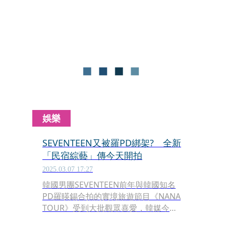
應援咖啡廳，現場也同步進行YouTube
節目拍攝，引起粉絲熱烈關注。近期也
有網友曝光羅PD曾在飛機上阻止醉酒乘
客行為的消息，讓他再度成為討論焦
點。
娛樂
SEVENTEEN又被羅PD綁架? 全新
「民宿綜藝」傳今天開拍
2025.03.07 17:27
韓國男團SEVENTEEN前年與韓國知名
PD羅暎錫合拍的實境旅遊節目《NANA
TOUR》受到大批觀眾喜愛，韓媒今日
獨家報導，傳羅PD又再次成功綁架