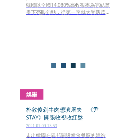
韓國以全國14.080%高收視率為完結篇
畫下亮眼句點，從第一季就大受觀眾喜
愛的「機智5人幫」也因為2年多來的合
作，在戲裡戲外都成為了摯友。雖然官
方宣布沒有第3季的製作打算，不過導
演申元浩找來好友羅暎錫（羅PD）量身
打造專屬「5人幫」的實境節目，推出
綜藝《機智的山村生活》，讓曹政奭、
鄭敬淏、柳演錫、田美都和金大明在位
於旌善的紅頂山村小屋展開一段療癒之
旅。
娛樂
朴敘俊剁牛肉想演屠夫 《尹
STAY》開張收視收紅盤
2021.01.09 13:53
走出韓國在異邦開設韓食餐廳的韓綜