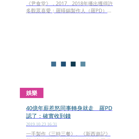
《尹食堂》，2017、2018年播出獲得許
多觀眾喜愛；羅暎錫製作人（羅PD）終
於推出升級版《尹STAY》，找回《尹食
堂2》老班底尹汝貞、李瑞鎮、朴敘俊
與鄭有美，在韓國開設民宿，招待在韓
國的外國人，感受韓屋、韓食等道地的
文化洗禮。首集收視率即收8.21％的好
成績，而《寄生上流》的崔宇植加入
《尹STAY》「打工」，他接待外國旅客
流利的英文對談，觀眾笑稱好像在看英
文會話情境課。
娛樂
40億年薪惹怒同事轉身就走 羅PD
認了：確實收到錢
2019.10.23 16:31
一手製作《三時三餐》、《新西遊記》