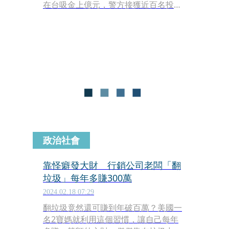
在台吸金上億元，警方接獲近百名投資
人報案；台北地檢署昨（5日）兵分18
路，搜索並約談致富、太碁，包括致富
總經理黃天貴在內的公司經營幹部共12
人，檢方訊後依加重詐欺等罪，命12人
以30至300萬元交保。
政治社會
靠怪癖發大財 行銷公司老闆「翻
垃圾」每年多賺300萬
2024.02.18 07:29
翻垃圾竟然還可賺到年破百萬？美國一
名2寶媽就利用這個習慣，讓自己每年