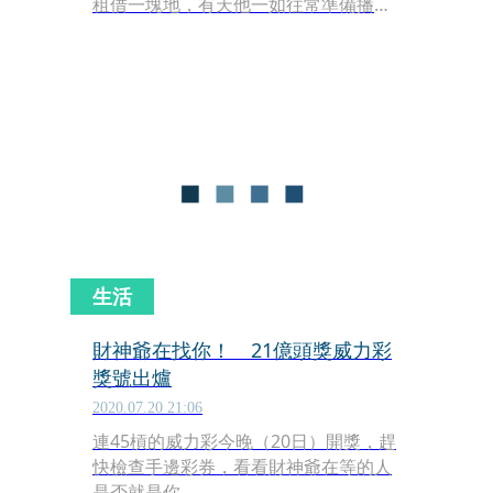
租借一塊地，有天他一如往常準備播
種，在翻土時竟挖到一顆14.98克拉的鑽
石，日前拍賣以606萬盧比（約新台幣
2,315萬元）成交，讓原本貧窮的亞戴夫
瞬間成為千萬富翁。
生活
財神爺在找你！ 21億頭獎威力彩
獎號出爐
2020.07.20 21:06
連45槓的威力彩今晚（20日）開獎，趕
快檢查手邊彩券，看看財神爺在等的人
是否就是你。