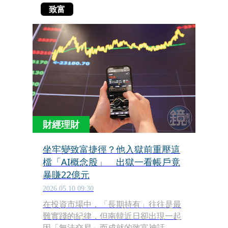
致富
財經理財
坐牢變致富捷徑？他入獄前重壓這
檔「AI概念股」 出獄一看帳戶竟
暴賺22億元
2026.05.10 09:30
在投資市場中，「長期持有」往往是最
難實踐的紀律，但南韓近日卻出現一起
因「無法交易」而成就的致富神話。一