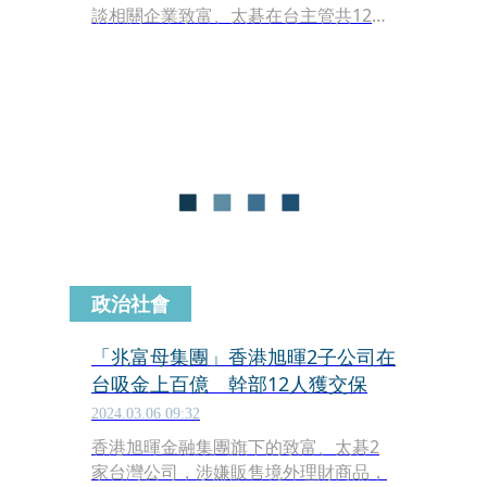
談相關企業致富、太碁在台主管共12
人，6日凌晨，台北地檢署依加重詐欺
等罪，各以20萬至300萬元不等金額交
保。澳豐案受害者得知後坦言，面對檢
調動作，受害人相當無奈，痛批檢調動
作太慢，詐騙集團高層早已脫產不知去
向，「交保金額還這麼低，這些人隨時
都能交保逃走。」
政治社會
「兆富母集團」香港旭暉2子公司在
台吸金上百億 幹部12人獲交保
2024.03.06 09:32
香港旭暉金融集團旗下的致富、太碁2
家台灣公司，涉嫌販售境外理財商品，