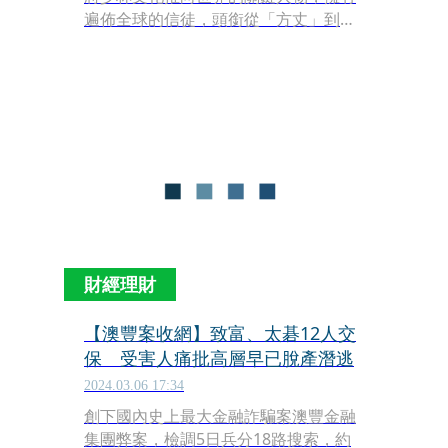
遍佈全球的信徒，頭銜從「方丈」到
「大師」，是宗教界與政商文化圈的風
雲人物。然而，近日他被中國官方帶走
調查，罪名涉及挪用資金、侵占寺產、
違反戒律，甚至長期與多名女性有不正
當關係並育有私生子，立即引發社會譁
然。
財經理財
【澳豐案收網】致富、太碁12人交
保 受害人痛批高層早已脫產潛逃
2024.03.06 17:34
創下國內史上最大金融詐騙案澳豐金融
集團弊案，檢調5日兵分18路搜索，約