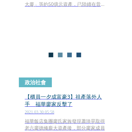
大廈」等約50億元資產，已陸續在昔日
特助蕭琦晃名下，且廖德修過世後不到
2年，蕭琦晃便先後買了8輛名車，市值
逾5,000萬元，全數停在「福里花園大
廈」地下室專屬停車格，包括賓利
Continental GT V8敞篷跑車、Aston
Martin敞篷跑車、BMW i8油電車等每
輛要價上千萬元的名車。
政治社會
【櫃員一夕成富豪3】祖產落外人
手 福華廖家反擊了
2021.03.30 05:58
福華飯店集團廖氏家族發現蕭琦晃取得
老六廖德修龐大資產後，部分廖家成員