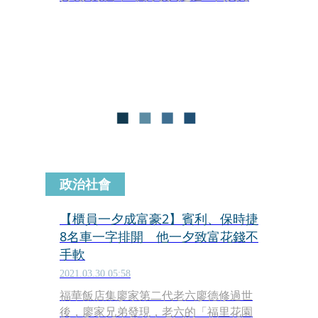
（約新台幣555萬元），更打算15歲就
退休。
政治社會
【櫃員一夕成富豪2】賓利、保時捷
8名車一字排開 他一夕致富花錢不
手軟
2021.03.30 05:58
福華飯店集廖家第二代老六廖德修過世
後，廖家兄弟發現，老六的「福里花園