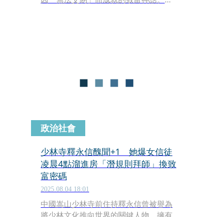
名南韓男子宣稱，自己在6年前入獄服
刑前，將所有家當投入特定個股。近期
出獄後打開證券帳戶，發現原本2億
6,100萬韓元（約558萬新台幣）的本
金，竟已滾成價值1,052億韓元（約22.5
億新台幣）的巨額財富。這段「最強物
理鎖倉」的經歷，隨即在韓國投資圈引
發軒然大波。
政治社會
少林寺釋永信醜聞+1 她爆女信徒
凌晨4點溜進房「潛規則拜師」換致
富密碼
2025.08.04 18:01
中國嵩山少林寺前住持釋永信曾被譽為
將少林文化推向世界的關鍵人物，擁有