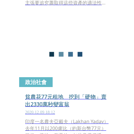
主張要追究蕭取得這些資產的適法性，
因為老六廖德修無子嗣，依法遺產應由
廖家其他兄弟繼承，廖德修生前是如何
把福里建設股權及資產過戶至蕭琦晃名
下？是贈予或是買賣？及其稅務問題等
這些至今仍是謎團，蕭有必要釐清。
政治社會
貧農花77元租地 挖到「硬物」賣
出2330萬秒變富翁
2020.12.09 18:12
印度一名農夫亞戴夫（Lakhan Yadav）
去年11月以200盧比（約新台幣77元）