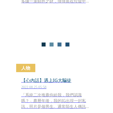
多賺一筆額外之財，僅僅靠在垃圾中挖
寶，就讓她每年平均能賺進10萬美元
（約新台幣313.9萬元），這筆相當可觀
的「額外收入」。
人物
【心內話】遇上IG大騙徒
2022.08.25 05:58
「系統二次推薦你給我，我們認識
嗎？」農曆年後，我的IG出現一封私
訊，照片是個男生。通常陌生人傳訊息
來，我不是略過就是刪除加封鎖，那天