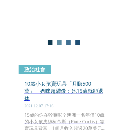
不知怎了，我不但回應，還加咧嘴笑的
表情符號。
政治社會
10歲小女孩賣玩具「月賺500
萬」 媽咪超驕傲：她15歲就能退
休
2021.12.07 17:16
15歲的你在幹嘛呢？澳洲一名年僅10歲
的小女孩皮絲柯帝斯（Pixie Curtis）靠
賣玩具致富，1個月收入超過20萬美元