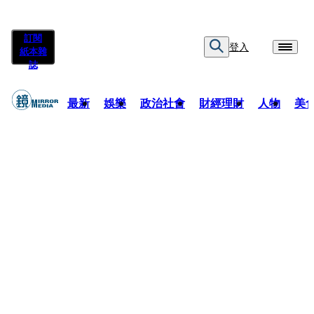
訂閱
登入
紙本雜
誌
最新
娛樂
政治社會
財經理財
人物
美