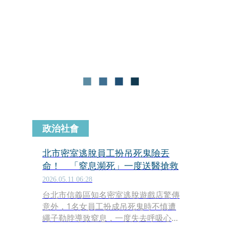
時，疑因設備無安全機制，操作不慎當
場遭繩索勒頸窒息。目前該員工雖經搶
救救回一命，但仍處於重度昏迷，於加
護病房觀察中。北市勞檢處調查後發現
店家有未採取必要預防措施、現場未實
施風險評估，以及吳女未接受職業安全
衛生教育訓練共3項缺失，已勒令現場
停業，並依法得處3萬元到30萬元罰
鍰。
政治社會
北市密室逃脫員工扮吊死鬼險丟
命！ 「窒息瀕死」一度送醫搶救
2026.05.11 06:28
台北市信義區知名密室逃脫遊戲店驚傳
意外，1名女員工扮成吊死鬼時不慎遭
繩子勒脖導致窒息，一度失去呼吸心