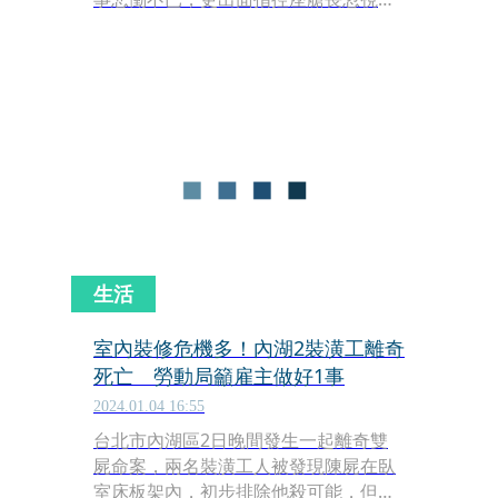
身體狀況與需求。對此，桃園市政府勞
動檢查處今（13日）派員前往長榮航空
進行調查，初步調查結果已出爐。
生活
室內裝修危機多！內湖2裝潢工離奇
死亡 勞動局籲雇主做好1事
2024.01.04 16:55
台北市內湖區2日晚間發生一起離奇雙
屍命案，兩名裝潢工人被發現陳屍在臥
室床板架內，初步排除他殺可能，但死