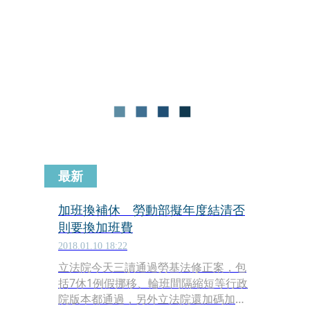
以及適用輪班間隔8小時的國營企業。
最新
加班換補休 勞動部擬年度結清否
則要換加班費
2018.01.10 18:22
立法院今天三讀通過勞基法修正案，包
括7休1例假挪移、輪班間隔縮短等行政
院版本都通過，另外立法院還加碼加班