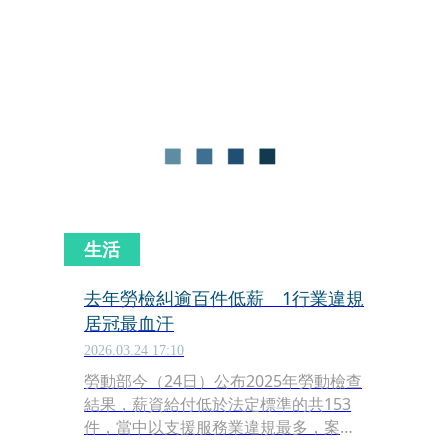
跳，經送醫後撿回一命，尚在醫院觀察
中，至於詳細意外發生原因有待調查釐
清。
生活
去年勞檢糾逾百件低薪 1行業違規
居冠最血汗
2026.03.24 17:10
勞動部今（24日）公布2025年勞動檢查
結果，薪資給付低於法定標準的共153
件，當中以支援服務業違規最多，案件