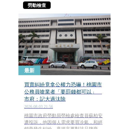
勞動檢查
最新
買賣糾紛竟拿公權力恐嚇！桃園市
公務員嗆業者「要罰錢都可以」
市府：記大過汰除
2026.08.03 21:56
桃園市政府勞動局勞檢處檢查員蘇柏安
遭投訴，他因個人需求要買冷氣，和經
銷商發生糾紛，竟揚言要對該品牌商進