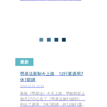
因仍待釐清。台北市勞動局今（4）日
表示，據消防局通報，報案人稱現場疑
似有強力膠氣味，2名勞工送醫前已無
生命跡象。台北市勞動檢查處昨（3）
日即派員赴現場，針對作業環境與勞工
死亡因果關係進行調查，後續將依司法
相驗結果處理。
最新
勞基法新制今上路 12行業適用7
休1鬆綁
2018.03.01 16:04
新版《勞基法》今天上路，勞動部於上
個月27日公告了《勞基法施行細則》，
列出了適用「7休1鬆綁」的12個行業，