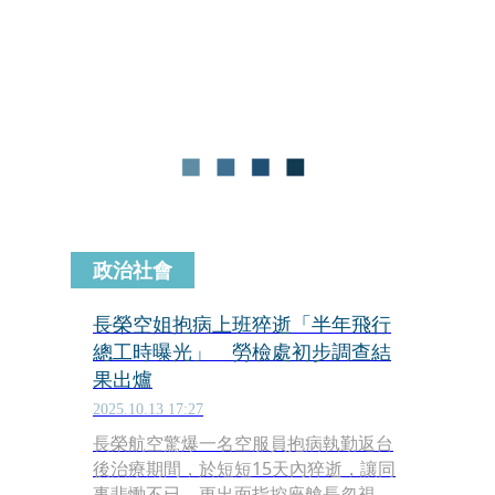
占比達1/3，多數是保全，比例明顯多於
其他行業。
政治社會
長榮空姐抱病上班猝逝「半年飛行
總工時曝光」 勞檢處初步調查結
果出爐
2025.10.13 17:27
長榮航空驚爆一名空服員抱病執勤返台
後治療期間，於短短15天內猝逝，讓同
事悲慟不已，更出面指控座艙長忽視其