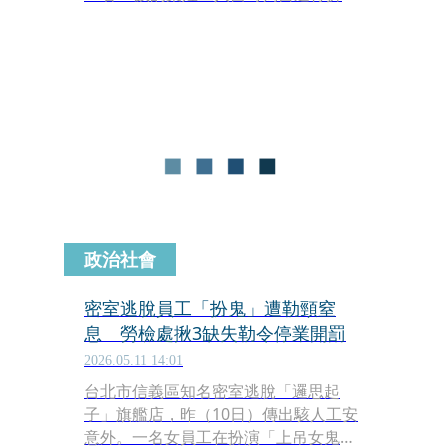
鷹架作業，不明原因墜落，被發現時倒
臥在2樓鷹架。警消獲報到場，葉男已
明顯死亡，未送醫，不過，詳細發生原
因，警方還有進一步釐清。
政治社會
密室逃脫員工「扮鬼」遭勒頸窒
息 勞檢處揪3缺失勒令停業開罰
2026.05.11 14:01
台北市信義區知名密室逃脫「邏思起
子」旗艦店，昨（10日）傳出駭人工安
意外。一名女員工在扮演「上吊女鬼」