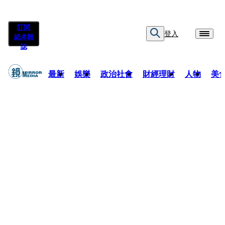
訂閱
登入
紙本雜
誌
最新
娛樂
政治社會
財經理財
人物
美