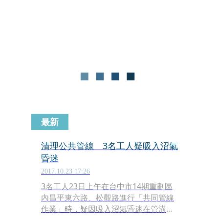
費可換補休也入法，被勞團和學者質疑
這是「開啟加班不用錢的時代」，今天
下午勞動部長林美珠表示，補休需在年
度休完，未休完的部分將會強制要求雇
主結清發給加班費。
最新
清理公共管線 3名工人疑吸入沼氣
昏迷
2017.10.23 17:26
3名工人23日上午在台中市14期重劃區
內昌平東六路、松觀路進行「共同管線
作業」時，疑因吸入沼氣昏迷在管溝