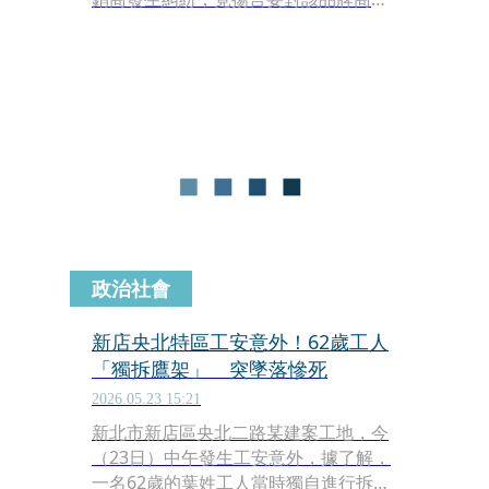
行勞檢，還稱隨時要檢查、罰錢都可
以。勞檢處今（3日）回應表示，審議
後將蘇員記一大過、考核列丙等，予以
汰除不續聘。
政治社會
新店央北特區工安意外！62歲工人
「獨拆鷹架」 突墜落慘死
2026.05.23 15:21
新北市新店區央北二路某建案工地，今
（23日）中午發生工安意外，據了解，
一名62歲的葉姓工人當時獨自進行拆除