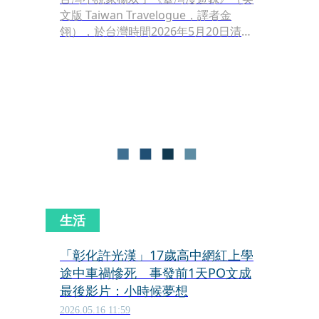
文版 Taiwan Travelogue，譯者金
翎），於台灣時間2026年5月20日清
晨，在英國倫敦獲頒國際布克獎
（International Booker Prize），此為
台灣文學作品首次獲得該獎項。
生活
「彰化許光漢」17歲高中網紅上學
途中車禍慘死 事發前1天PO文成
最後影片：小時候夢想
2026.05.16 11:59