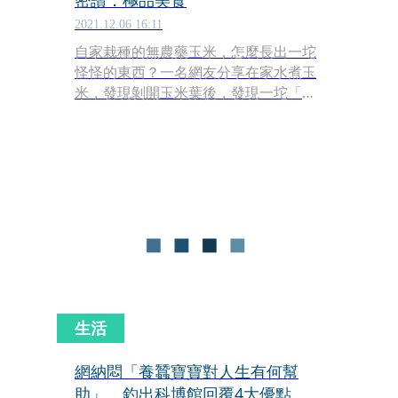
密讚：極品美食
2021.12.06 16:11
自家栽種的無農藥玉米，怎麼長出一坨
怪怪的東西？一名網友分享在家水煮玉
米，發現剝開玉米葉後，發現一坨「黑
色異形」物體黏在玉米上，好奇PO上網
求解：「有人知道這是什麼嗎？」
生活
網納悶「養蠶寶寶對人生有何幫
助」 釣出科博館回覆4大優點