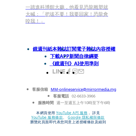
一踏進科博館大廳，他看見恐龍雕塑就
大喊：「把拔不要！我要回家！恐龍會
咬我！」
鏡週刊紙本雜誌
訂閱電子雜誌
內容授權
下載APP
新聞自律綱要
《鏡週刊》AI使用準則
客服信箱
MM-onlineservice@mirrormedia.mg
客服電話
02-6633-3966
服務時間
週一至週五上午10時至下午6時
本網頁使用
YouTube API 服務
， 詳見
YouTube 服務條款
、
Google 隱私權與條款
瀏覽此頁面即代表您同意上述授權條款及細則