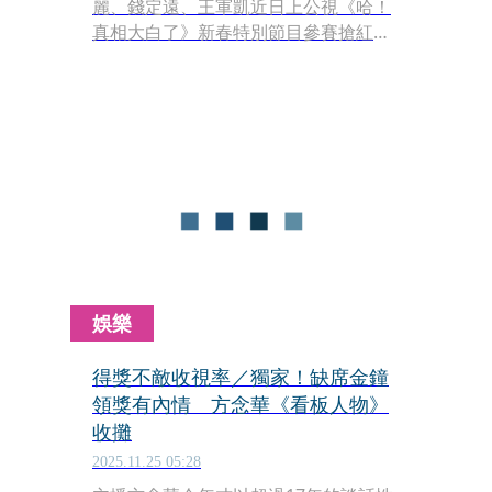
麗、錢定遠、王軍凱近日上公視《哈！
真相大白了》新春特別節目參賽搶紅
包，難得參與益智節目讓播報經驗豐富
的主播們不敢輕鬆，現場氣氛緊張熱
鬧，方念華自己有先看過去節目做功課
說「我每一題都答錯」，上場前在化妝
間與人切磋，還拖人下水說「錢sir教我
說，念華我們就是逆著答就對了」，讓
錢定遠聽了傻笑，但他也提到上這節目
「比我在去年美國職棒季後賽播了18局
的比賽，還要更焦慮」。
娛樂
得獎不敵收視率／獨家！缺席金鐘
領獎有內情 方念華《看板人物》
收攤
2025.11.25 05:28