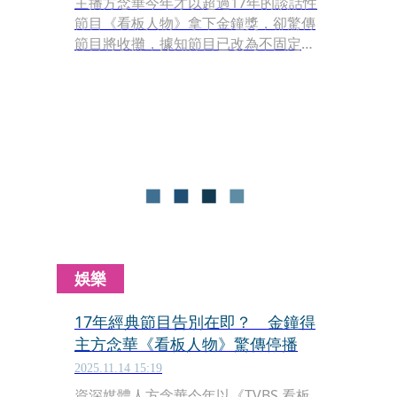
主播方念華今年才以超過17年的談話性
節目《看板人物》拿下金鐘獎，卻驚傳
節目將收攤，據知節目已改為不固定錄
製、播出，方念華無法接受，但因她要
求嚴格，常讓工作人員受氣，因此節目
一確定停播，只有她本人不滿，工作夥
伴倒是都樂見其成。
娛樂
17年經典節目告別在即？ 金鐘得
主方念華《看板人物》驚傳停播
2025.11.14 15:19
資深媒體人方念華今年以《TVBS 看板