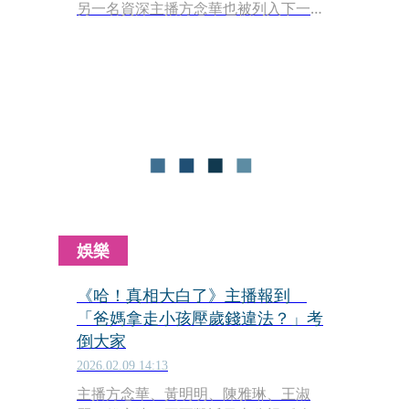
另一名資深主播方念華也被列入下一波
裁員名單。對此，TVBS發聲明回應。
娛樂
《哈！真相大白了》主播報到
「爸媽拿走小孩壓歲錢違法？」考
倒大家
2026.02.09 14:13
主播方念華、黃明明、陳雅琳、王淑