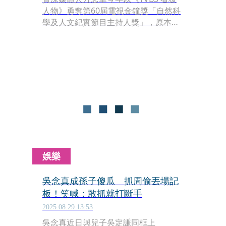
人物》勇奪第60屆電視金鐘獎「自然科
學及人文紀實節目主持人獎」，原本被
視為再創職涯高峰的時刻，卻在得獎後
不久傳出節目即將喊卡，引發外界震
驚。近日有網友在 Threads 爆料指出，
「友台的經典節目才剛得獎，現在要停
掉，心中真是百感交集」，意外掀起討
論熱潮。
娛樂
吳念真成孫子傻瓜 抓周偷丟場記
板！笑喊：敢抓就打斷手
2025.08.29 13:53
吳念真近日與兒子吳定謙同框上