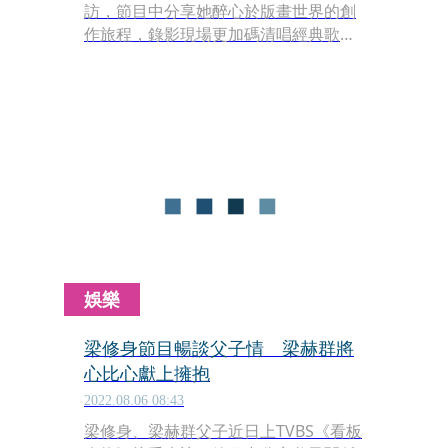
訪，節目中分享她醉心於版畫世界的創
作旅程，錄影現場更加碼清唱經典歌曲
〈祈禱〉，翁倩玉笑稱，剛在開錄前為
了此次表演，事先不斷練歌及調節呼吸
做足準備，連主持人方念華聽了也稱
讚：「是一個最專業的態度表現！」
娛樂
梁修身節目暢談父子情 梁赫群將
心比心獻上擁抱
2022.08.06 08:43
梁修身、梁赫群父子近日上TVBS《看板