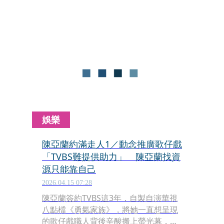
帝陳亞蘭合約即將到期，確定不續約，
成為這波人事震盪中最受矚目的指標人
物。
娛樂
陳亞蘭約滿走人1／動念推廣歌仔戲
「TVBS難提供助力」 陳亞蘭找資
源只能靠自己
2026.04.15 07:28
陳亞蘭簽約TVBS這3年，自製自演華視
八點檔《勇氣家族》，將她一直想呈現
的歌仔戲職人背後辛酸搬上螢光幕，並