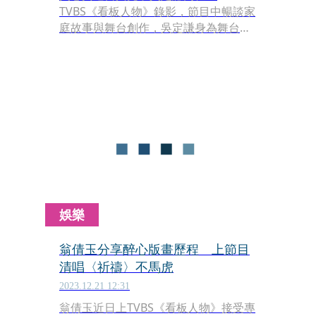
TVBS《看板人物》錄影，節目中暢談家
庭故事與舞台創作，吳定謙身為舞台劇
《八月，在我家》導演，坦言平時難以
看見別人家庭的真實互動，但透過舞台
劇卻能窺見熟悉的縮影，「其實這些事
情是發生在很多家庭裡，也許可以讓某
些人來看，會覺得是某種『療癒』，那
種『療癒』是說，其實你遇到的問題別
人也有遇過。」他更半開玩笑地說，看
完戲會覺得劇中一家人「真的是好恐
怖」，回到自己家反而會覺得「其實還
蠻可愛的！」
娛樂
翁倩玉分享醉心版畫歷程 上節目
清唱〈祈禱〉不馬虎
2023.12.21 12:31
翁倩玉近日上TVBS《看板人物》接受專