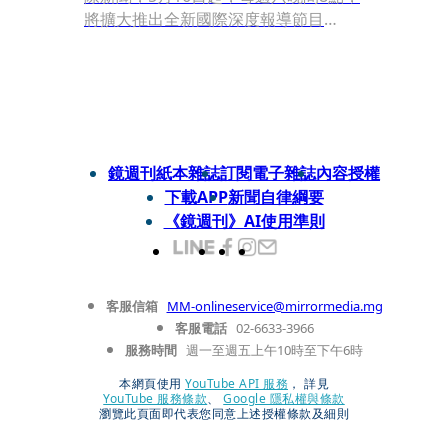
將擴大推出全新國際深度報導節目
《FOCUS 360》，由方念華主持，邀請
各領域專家與主持人進行深度對話，首
集邀請重量級來賓：中央流行疫情指揮
中心專家諮詢小組召集人張上淳、LINE
台灣董事總經理陳立人和前華航董事長
趙國帥，探討後疫情時代的經濟政治與
鏡週刊紙本雜誌
訂閱電子雜誌
內容授權
社會，以及對航空業的衝擊。
下載APP
新聞自律綱要
《鏡週刊》AI使用準則
客服信箱
MM-onlineservice@mirrormedia.mg
客服電話
02-6633-3966
服務時間
週一至週五上午10時至下午6時
本網頁使用
YouTube API 服務
， 詳見
YouTube 服務條款
、
Google 隱私權與條款
瀏覽此頁面即代表您同意上述授權條款及細則