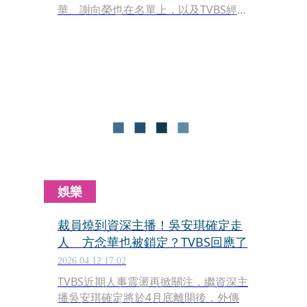
華、謝向榮也在名單上，以及TVBS經營
權易主消息，TVBS今（13日）發出重磅
聲明闢謠，遭到點名的方念華也透過私
人社群媒體17字發聲。
娛樂
裁員燒到資深主播！吳安琪確定走
人 方念華也被鎖定？TVBS回應了
2026.04.12 17:02
TVBS近期人事震盪再掀關注，繼資深主
播吳安琪確定將於4月底離開後，外傳