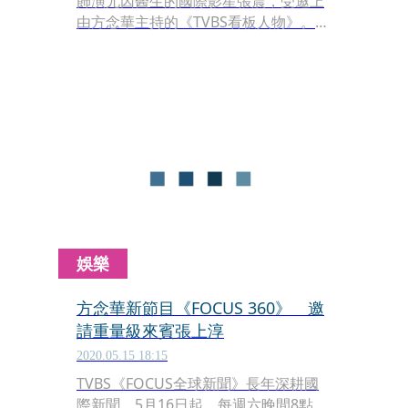
飾演尤因醫生的國際影星張震，受邀上
由方念華主持的《TVBS看板人物》。電
影在疫情中開出好成績，也讓更多人看
到張震的演技，看過電影的方念華就地
變粉絲追問張震：「花多少時間做演出
前的準備？」張震回答：「從接到導演
的email之後，先開始讀原著，然後看
劇本，由於劇本是全英文，我還特別找
母語是英語的朋友來幫我一起讀劇本、
過台詞，前後花了半年的時間。」張震
還笑說：「《沙丘》根本是一部科幻宮
鬥劇！」
娛樂
方念華新節目《FOCUS 360》 邀
請重量級來賓張上淳
2020.05.15 18:15
TVBS《FOCUS全球新聞》長年深耕國
際新聞，5月16日起，每週六晚間8點，