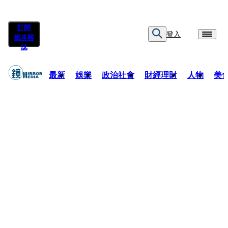
訂閱
登入
紙本雜
誌
最新
娛樂
政治社會
財經理財
人物
美