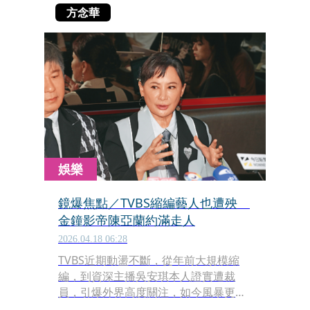
方念華
娛樂
鏡爆焦點／TVBS縮編藝人也遭殃
金鐘影帝陳亞蘭約滿走人
2026.04.18 06:28
TVBS近期動盪不斷，從年前大規模縮
編，到資深主播吳安琪本人證實遭裁
員，引爆外界高度關注，如今風暴更延
燒至藝人經紀部門，市場盛傳，金鐘影