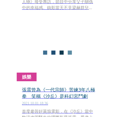
人物》接受專訪，節目中分享父子關係
中的幸福感。錄影當天不見梁赫群兒子
小寶蹤影，主持人方念華關心問起，梁
赫群聽了堅決回答「不可能讓他來」，
表示很害怕小寶在錄影現場不受控亂
跑，梁修身則笑稱「他一來就搶走我們
的風頭了」。
娛樂
張震曾為《一代宗師》苦練3年八極
拳 笑稱《沙丘》是科幻宮鬥劇
2021.10.01 18:36
首度參與好萊塢電影，在《沙丘》當中