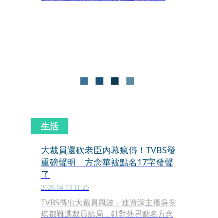
參與近期熱度高的綜藝《週末最強
大》，以及今年初開拍的歌仔戲實境節
目《女俠俱樂部》。TVBS似乎難以提供
助力，多數仍靠她自己的人脈四處尋找
資源與明星好友助陣。
生活
大裁員還砍老臣內幕瘋傳！TVBS發
重磅聲明 方念華被點名17字發聲
了
2026.04.13 11:25
TVBS傳出大裁員風波，連資深主播吳安
琪都難逃裁員結局，針對外界點名方念