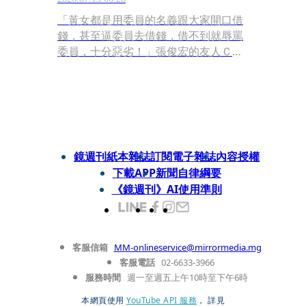
「黃女都是用委員的名義跟大家開口借
錢，甚至逼委員去借錢，借不到就辱罵
委員，十分惡劣！」張俊宏的友人Ｃ小
姐透露，黃擅長情勒，經常一哭二鬧三
上吊，張只好拉下臉，向政界友人周
轉，借了幾次後，大家都避而遠之。
鏡週刊紙本雜誌
訂閱電子雜誌
內容授權
下載APP
新聞自律綱要
《鏡週刊》AI使用準則
客服信箱
MM-onlineservice@mirrormedia.mg
客服電話
02-6633-3966
服務時間
週一至週五上午10時至下午6時
本網頁使用
YouTube API 服務
， 詳見