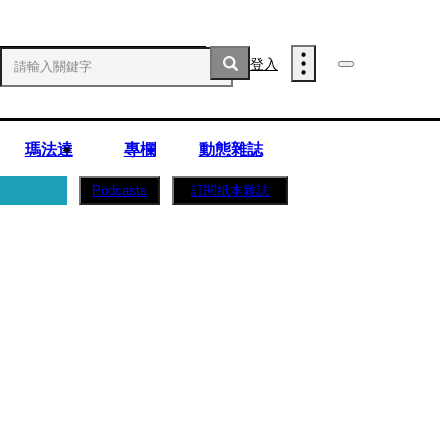
登入
瑪法達
專欄
動態雜誌
訂閱紙本雜誌
Podcasts