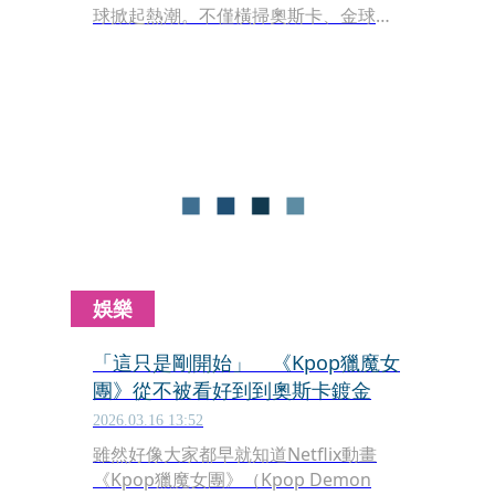
球掀起熱潮。不僅橫掃奧斯卡、金球獎
與安妮獎最佳動畫長片，其跨越世代的
影響力更讓「艾莎與安娜」成為當代勇
氣的代名詞。在多次來台演出並寫下亮
眼口碑後，今年6月20日，《冰雪奇
緣》交響音樂會將在台北流行音樂中心
舉行。
娛樂
「這只是剛開始」 《Kpop獵魔女
團》從不被看好到到奧斯卡鍍金
2026.03.16 13:52
雖然好像大家都早就知道Netflix動畫
《Kpop獵魔女團》（Kpop Demon