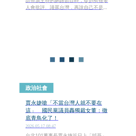
邰智源主持的網路節目時，提到有很多
人會批評、謾罵台灣，再說自己不是台
灣人，賈永婕回嗆這些人，「你當然可
以選擇不當台灣人，那你就不要在這
裡。」這段畫面曝光後，國民黨桃園市
議員詹江村不滿回嗆「徹底青鳥化
了！」賈永婕今（17）日po文回應，但
如果一個人連自己所站立的土地都不願
意認同，台灣沒有情感，只剩下否定、
輕蔑與敵意，不願為台灣的努力與成就
喝采，甚至選擇不當台灣人，「那就真
的不要委屈自己。」
政治社會
賈永婕嗆「不當台灣人就不要在
這」 國民黨議員轟獨裁女董：徹
底青鳥化了！
2026.05.17 08:47
台北101董事長賈永婕近日上「邰哥」