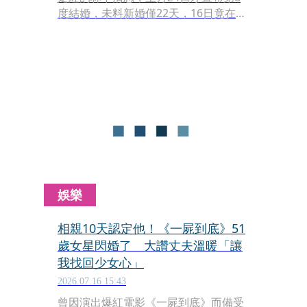
度結婚，未料新婚僅22天，16日竟在部
落格曬出妻子寄來的離婚協議書，驚
呼：「情況很嚴重！」第8段婚姻迅速
亮起紅燈。
娛樂
相親10天認定他！《一屍到底》51
歲女星閃婚了 大讚丈夫溫暖「讓
我找回少女心」
2026.07.16 15:43
曾因演出爆紅電影《一屍到底》而備受