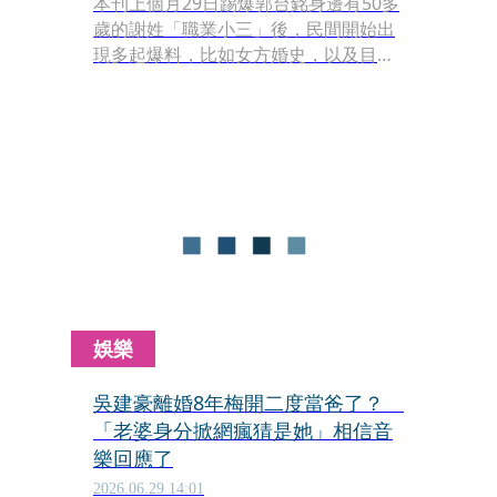
本刊上個月29日踢爆郭台銘身邊有50多
歲的謝姓「職業小三」後，民間開始出
現多起爆料，比如女方婚史，以及目前
行蹤。
娛樂
吳建豪離婚8年梅開二度當爸了？
「老婆身分掀網瘋猜是她」相信音
樂回應了
2026.06.29 14:01