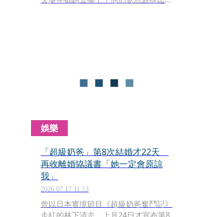
紅時還精彩！」為題，特別邀請到穆熙
妍、利晴天以及趙正平，大聊螢光幕後
的精彩人生。
娛樂
「超級奶爸」第8次結婚才22天
再收離婚協議書「她一定會原諒
我」
2026.07.17 11:53
曾以日本實境節目《超級奶爸奮鬥記》
走紅的林下清志，上月24日才宣布第8