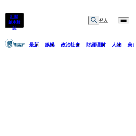
訂閱
登入
紙本雜
誌
最新
娛樂
政治社會
財經理財
人物
美