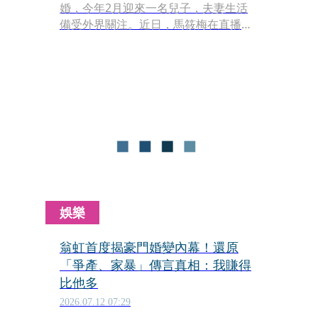
婚，今年2月迎來一名兒子，夫妻生活
備受外界關注。近日，馬筱梅在直播中
分享夫妻相處趣事，透露兩人日前因故
發生口角，沒想到汪小菲竟在爭執過程
中突然睡著，離譜反應讓她又氣又好
笑。
娛樂
翁虹首度揭豪門婚變內幕！還原
「爭產、家暴」傳言真相：我賺得
比他多
2026.07.12 07:29