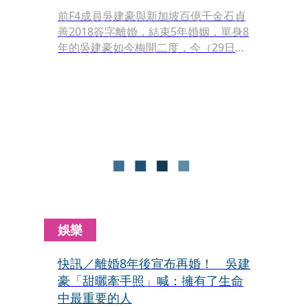
前F4成員吳建豪與新加坡百億千金石貞
善2018簽字離婚，結束5年婚姻，單身8
年的吳建豪如今梅開二度，今（29日）
無預警宣布再婚，高調放閃對方是「生
命中最重要的人」，女方身分也引發外
界瘋猜。對此，唱片公司相信音樂稍早
也做出回應了。
娛樂
快訊／離婚8年後宣布再婚！ 吳建
豪「甜曬牽手照」喊：擁有了生命
中最重要的人