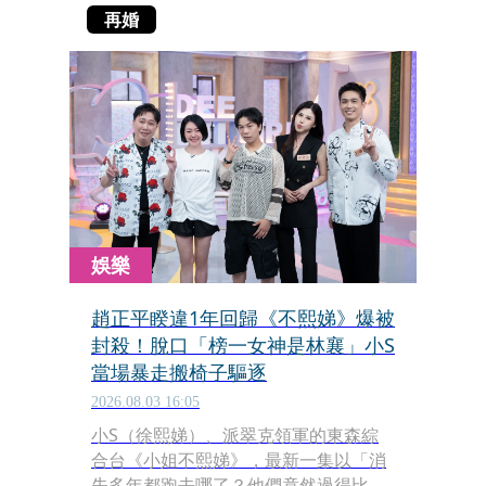
再婚
娛樂
趙正平睽違1年回歸《不熙娣》爆被
封殺！脫口「榜一女神是林襄」小S
當場暴走搬椅子驅逐
2026.08.03 16:05
小S（徐熙娣）、派翠克領軍的東森綜
合台《小姐不熙娣》，最新一集以「消
失多年都跑去哪了？他們竟然過得比當