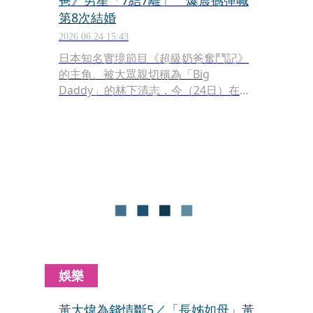
爸》男星「7結7離」 爆震撼彈喊
第8次結婚
2026.06.24 15:43
日本知名實境節目《超級奶爸奮鬥記》
的主角、被大眾親切稱為「Big
Daddy」的林下清志，今（24日）在個
人部落格投下震撼彈，正式宣布自己再
度步入禮堂，迎來人生中的第8次婚
姻。
娛樂
黃大煒為錢情斷5／「長姊如母」黃