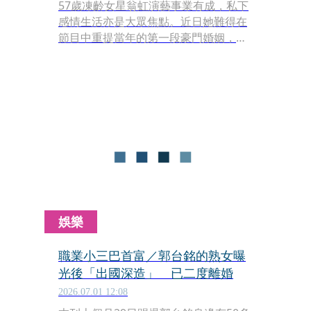
57歲凍齡女星翁虹演藝事業有成，私下
感情生活亦是大眾焦點。近日她難得在
節目中重提當年的第一段豪門婚姻，不
僅正面駁斥多年來關於家暴、被婆家趕
出家門等聳動謠言，更親自揭開這段婚
姻落幕的真正原委，希望透過公開說
明，終止外界的長期誤解。
娛樂
職業小三巴首富／郭台銘的熟女曝
光後「出國深造」 已二度離婚
2026.07.01 12:08