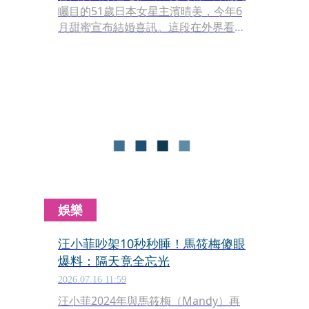
矚目的51歲日本女星主濱晴美，今年6
月甜蜜宣布結婚喜訊。這段在外界看來
迅速且令人驚喜的「中年婚姻」，背後
不僅僅是一場10天定終身的閃婚羅曼
史，更深刻探討了現代婚姻中關於性
別、姓氏與自我價值的溫柔革命。
娛樂
汪小菲吵架10秒秒睡！馬筱梅傻眼
爆料：隔天竟全忘光
2026.07.16 11:59
汪小菲2024年與馬筱梅（Mandy）再