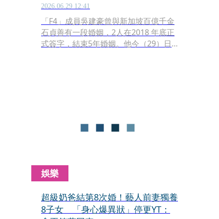
2026.06.29 12:41
「F4」成員吳建豪曾與新加坡百億千金
石貞善有一段婚姻，2人在2018 年底正
式簽字，結束5年婚姻。他今（29）日
曬出與女友的牽手照宣布喜訊，「我擁
有了生命中最重要的人。」
娛樂
超級奶爸結第8次婚！藝人前妻獨養
8子女 「身心爆異狀」停更YT：