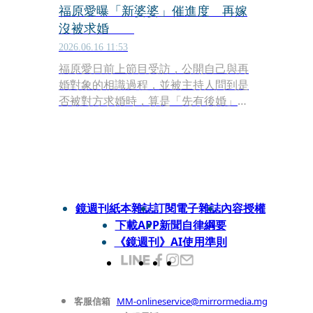
福原愛曝「新婆婆」催進度 再嫁
沒被求婚
2026.06.16 11:53
福原愛日前上節目受訪，公開自己與再
婚對象的相識過程，並被主持人問到是
否被對方求婚時，算是「先有後婚」的
她，反應頗為微妙。
鏡週刊紙本雜誌
訂閱電子雜誌
內容授權
下載APP
新聞自律綱要
《鏡週刊》AI使用準則
客服信箱
MM-onlineservice@mirrormedia.mg