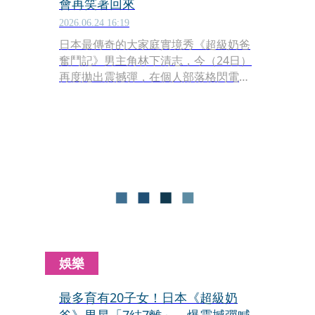
會再笑著回來
2026.06.24 16:19
日本最傳奇的大家庭實境秀《超級奶爸
奮鬥記》男主角林下清志，今（24日）
再度拋出震撼彈，在個人部落格閃電宣
布已經正式登記結婚。這不僅是他人生
中的通算「第8次」婚姻，更是1名居住
在名古屋的女性，目前沒能同居。
娛樂
最多育有20子女！日本《超級奶