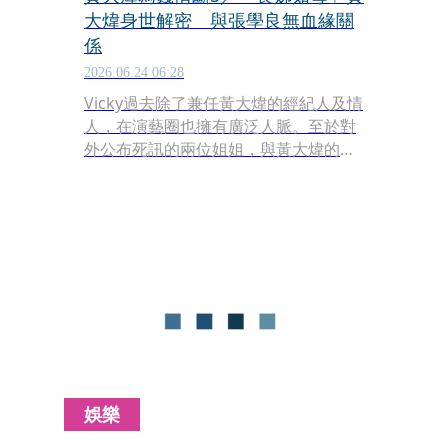
大煒身世解密 與張學良無血緣關
係
2026.06.24 06:28
Vicky過去除了兼任黃大煒的經紀人及情
人，在演藝圈也擁有廣泛人脈。至於對
外公布死訊的兩位姐姐，與黃大煒的感
情向來深厚。
娛樂