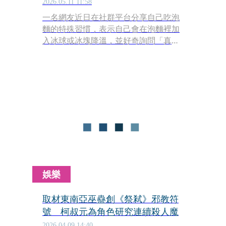
2026.05.11 11:58
一名網友近日在社群平台分享自己吃泡
麵的特殊習慣，表示自己會在泡麵裡加
入冰球或冰塊降溫，並好奇詢問「真的
很奇怪嗎？」貼文曝光後立刻掀起熱
議，不少網友笑稱這種吃法像「邪
教」，但也同時吸引不少「貓舌頭」族
群共鳴。
娛樂
取材東南亞巫蠱創《祭弒》邪教符
號 柯叔元為角色研究連續殺人魔
2026.04.09 14:40