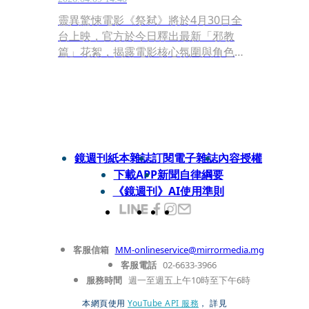
靈異驚悚電影《祭弒》將於4月30日全
台上映，官方於今日釋出最新「邪教
篇」花絮，揭露電影核心氛圍與角色張
力。在角色設定上，柯叔元突破過往形
象，飾演外表溫和、內心扭曲的陶藝
家。角色表面具有藝術氣質，實則擅長
操控人心，甚至以心理操縱（PUA）為
手段，精準利用他人弱點。柯叔元拍攝
前大量研究連續殺人魔紀錄片，試圖理
鏡週刊紙本雜誌
訂閱電子雜誌
內容授權
解其心理結構，直言這是自己從未挑戰
下載APP
新聞自律綱要
過的類型。
《鏡週刊》AI使用準則
客服信箱
MM-onlineservice@mirrormedia.mg
客服電話
02-6633-3966
服務時間
週一至週五上午10時至下午6時
本網頁使用
YouTube API 服務
， 詳見