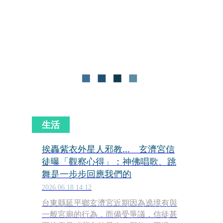
生活
挨轟紫衣外星人邪教... 玄濟宮信
徒曝「觀察心得」：神佛唱歌、跳
舞是一步步回應我們的
2026.06.18 14:12
台東縣延平鄉玄濟宮近期因為遶境有與
一般宮廟的行為，而備受爭議，信徒甚