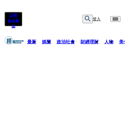
訂閱
登入
紙本雜
誌
最新
娛樂
政治社會
財經理財
人物
美