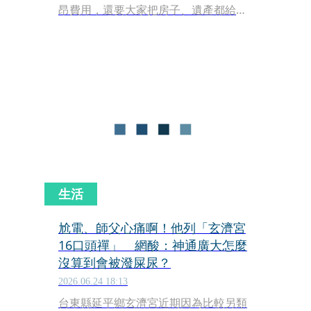
昂費用，還要大家把房子、遺產都給教
會繼承，還教導未成年的孩子要當工
蟻，辛勤工作供養這一家人。台中市民
政局被點名要求說明、提供受害者協
助，今（25日）也做出回應了。
生活
尬電、師父心痛啊！他列「玄濟宮
16口頭禪」 網酸：神通廣大怎麼
沒算到會被潑屎尿？
2026.06.24 18:13
台東縣延平鄉玄濟宮近期因為比較另類