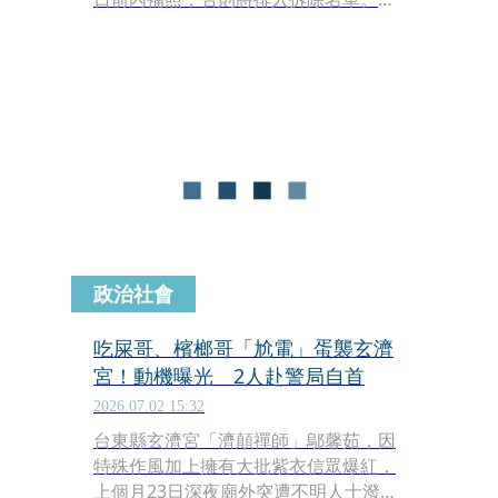
此，「濟顛禪師」鄔馨茹首度在直播中
回應，氣憤難耐的她頻頻稱這很扯，並
回應「拆就拆吧！」「 I don't
care」。
政治社會
吃屎哥、檳榔哥「尬電」蛋襲玄濟
宮！動機曝光 2人赴警局自首
2026.07.02 15:32
台東縣玄濟宮「濟顛禪師」鄔馨茹，因
特殊作風加上擁有大批紫衣信眾爆紅，
上個月23日深夜廟外突遭不明人士潑