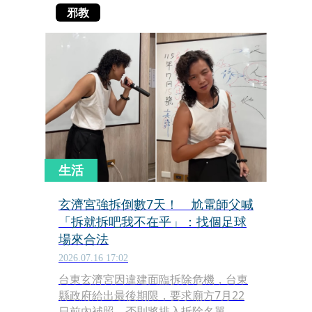
邪教
生活
玄濟宮強拆倒數7天！ 尬電師父喊
「拆就拆吧我不在乎」：找個足球
場來合法
2026.07.16 17:02
台東玄濟宮因違建面臨拆除危機，台東
縣政府給出最後期限，要求廟方7月22
日前內補照，否則將排入拆除名單。對