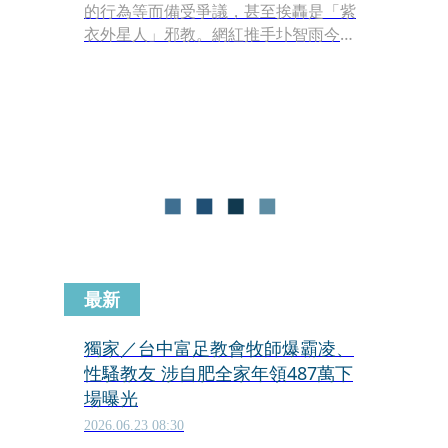
的行為等而備受爭議，甚至挨轟是「紫
衣外星人」邪教。網紅推手圤智雨今
（24）日曝16個「玄濟宮口頭禪」，當
中包含「尬電、要有慈悲心啊」等，引
起網友討論。
最新
獨家／台中富足教會牧師爆霸凌、
性騷教友 涉自肥全家年領487萬下
場曝光
2026.06.23 08:30