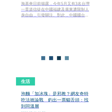
海基會日前揭露，今年5月又有3名台灣
一貫道信徒在中國福建及廣東遭限制人
身自由，引發關注。對此，中國國台辦
發言人陳斌華27日並未正面證實案件內
容與拘禁原因，僅表示「只要不從事違
法犯罪活動，台灣同胞赴陸不必有任何
顧慮」。
生活
泡麵「加冰塊」是邪教？網友奇特
吃法掀論戰 釣出一票貓舌頭：找
到同溫層