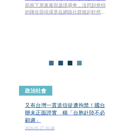
前南下屏東參與遶境盛會，沒想到奇特
的陣仗與排場竟在網路社群掀起軒然大
波！自稱「濟顛禪師」與「東方紫微聖
人」的主事者鄔馨茹，不僅率領大批信
眾換上印有外星人圖騰的紫色團服，身
邊更圍繞著手持透明壓克力盾牌的專屬
護衛隊。
政治社會
又有台灣一貫道信徒遭拘禁！國台
辦未正面證實 稱「台胞赴陸不必
顧慮」
2026.05.27 16:48