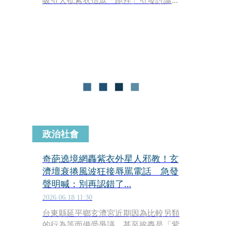
吸引大批紫衣信眾「跪拜」引發討論。
不過先前一段直播中，鄔馨茹自稱「金
權龍濟公禪師」降駕開示，口音也變成
韓國腔，讓不少信眾直呼「很可愛」，
但期間她曾被拱講韓文，趕緊說自己就
不會，只會「莎拉嘿喲（韓文我愛你的
意思）」
政治社會
奇葩遶境網轟紫衣外星人邪教！玄
濟壇衰捲風波狂接辱罵電話 急發
聲明喊：別再認錯了…
2026.06.18 11:30
台東縣延平鄉玄濟宮近期因為比較另類
的行為等而備受爭議，甚至挨轟是「紫