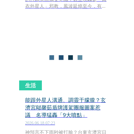
衣外星人」邪教，風波延燒至今，有許
多人打電話罵人，但也因此有其它宮廟
遭到波及，台東的玄濟壇便透過粉專急
喊讓大家不要再認錯，「我們於92年由
玄天上帝命名玄濟壇濟世至今，且是個
致力推動傳統文化的地方」。
生活
能跟外星人溝通、調靈于朦朧？玄
濟宮鄔馨茹盾牌護駕團服圖案惹
議 名導猛轟「9大噴點」
2026.06.18 07:23
神預言不下雨秒被打臉？台東玄濟宮日