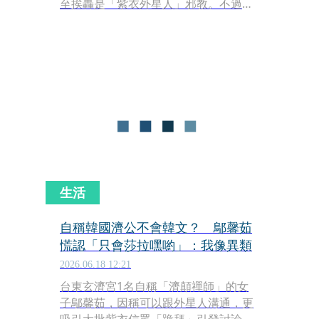
至挨轟是「紫衣外星人」邪教。不過，
有名信徒自曝觀察半年的心得，「希望
神佛唱歌給我們聽，神佛能跳舞給我們
看，一步步才產生而來回應我們的技
能，並非一般人眼中一蹴可及。」
生活
自稱韓國濟公不會韓文？ 鄔馨茹
慌認「只會莎拉嘿喲」：我像異類
2026.06.18 12:21
台東玄濟宮1名自稱「濟顛禪師」的女
子鄔馨茹，因稱可以跟外星人溝通，更