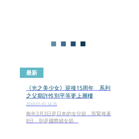
最新
《光之美少女》迎接15周年 系列
之父期許性別平等更上層樓
2018.03.03 14:26
每年3月3日是日本的女兒節，而緊接著
8日，則是國際婦女節。