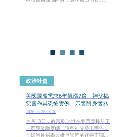
災解厄、問事治病，但她替人治病的方
式相當怪異，會要求對方進入神壇之
前，必須先自行掌嘴，直到她說可以停
下來為止，接著再由信徒把人抓住，讓
她持柳枝或塑膠水管用力抽打。
政治社會
美國驅魔需求6年飆漲7倍 神父揭
惡靈作祟恐怖實例、示警附身徵兆
2026.03.28 08:30
本月13日，教宗良14世在梵蒂岡接見了
一群專業驅魔師。這些神父發出警告，
全球對神祕學與撒旦崇拜的迷戀正顯著