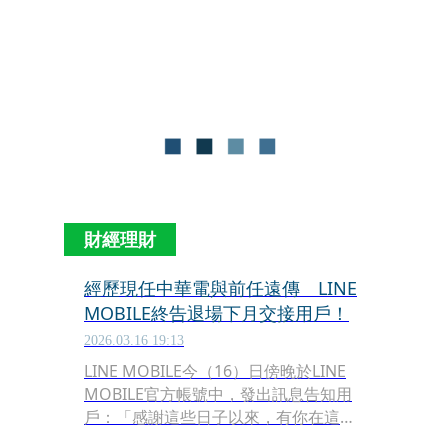
守候的記者送上豐盛便當與特製紹興酒
作為贈禮，也讓現場記者大呼驚喜並直
道「感謝Barry（林百里）！」
財經理財
經歷現任中華電與前任遠傳 LINE
MOBILE終告退場下月交接用戶！
2026.03.16 19:13
LINE MOBILE今（16）日傍晚於LINE
MOBILE官方帳號中，發出訊息告知用
戶：「感謝這些日子以來，有你在這裡
陪伴LINE MOBILE成長，本官方帳號將