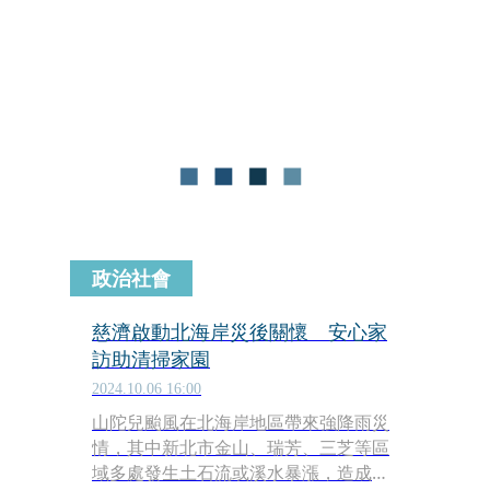
竭盡全力避免造成不必要的危害。
政治社會
慈濟啟動北海岸災後關懷 安心家
訪助清掃家園
2024.10.06 16:00
山陀兒颱風在北海岸地區帶來強降雨災
情，其中新北市金山、瑞芳、三芝等區
域多處發生土石流或溪水暴漲，造成許