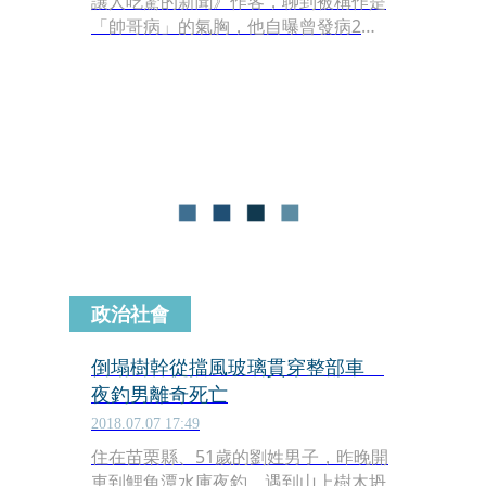
讓人吃驚的新聞》作客，聊到被稱作是
「帥哥病」的氣胸，他自曝曾發病2
次，但之後因沒有再發作，便沒動手
術。他談起疫情期間愛上UberEats，
「難以想像這段時間沒有UberEats要怎
麼活」。
政治社會
倒塌樹幹從擋風玻璃貫穿整部車
夜釣男離奇死亡
2018.07.07 17:49
住在苗栗縣、51歲的劉姓男子，昨晚開
車到鯉魚潭水庫夜釣，遇到山上樹木坍