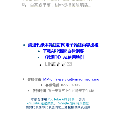
塌，自高處墜落，樹幹從擋風玻璃插
入、從左後車門穿出，駕駛座上的劉男
胸部被樹幹猛烈撞擊，當時他還能打電
話報警，被發現時意識清楚，但經過急
救仍回天乏術。
鏡週刊紙本雜誌
訂閱電子雜誌
內容授權
下載APP
新聞自律綱要
《鏡週刊》AI使用準則
客服信箱
MM-onlineservice@mirrormedia.mg
客服電話
02-6633-3966
服務時間
週一至週五上午10時至下午6時
本網頁使用
YouTube API 服務
， 詳見
YouTube 服務條款
、
Google 隱私權與條款
瀏覽此頁面即代表您同意上述授權條款及細則